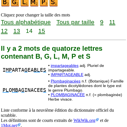
Cliquez pour changer la taille des mots
Tous alphabétique
Tous par taille
9
11
12
13
14
15
Il y a 2 mots de quatorze lettres
contenant B, G, L, M, P et S
•
impartageables
adj. Pluriel de
I
MP
ARTA
G
EA
BL
E
S
impartageable.
•
IMPARTAGEABLE
adj.
•
Plombaginacées
n.f. (Botanique) Famille
de plantes dicotylédones dont le type est
PL
O
MB
A
G
INACEE
S
le genre Plumbago.
•
PLOMBAGINACÉE
n.f. (= plombaginée)
Herbe vivace.
Liste conforme à la neuvième édition du dictionnaire officiel du
scrabble.
Les définitions sont de courts extraits de
WikWik.org
et de
1Mot.net
.