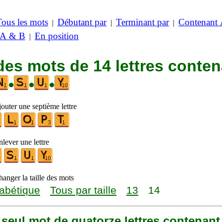
Tous les mots
Débutant par
Terminant par
Contenant
|
|
|
 A & B
En position
|
des mots de 14 lettres conte
•
•
•
outer une septième lettre
lever une lettre
anger la taille des mots
abétique
Tous par taille
13
14
n seul mot de quatorze lettres contenant