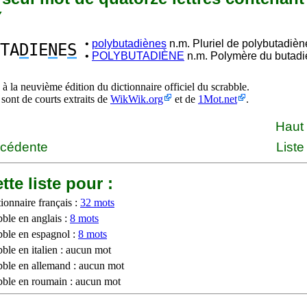
Y
•
polybutadiènes
n.m. Pluriel de polybutadièn
TA
D
IE
N
E
S
•
POLYBUTADIÈNE
n.m. Polymère du butadi
à la neuvième édition du dictionnaire officiel du scrabble.
 sont de courts extraits de
WikWik.org
et de
1Mot.net
.
Haut
écédente
Liste
tte liste pour :
ionnaire français :
32 mots
bble en anglais :
8 mots
bble en espagnol :
8 mots
ble en italien : aucun mot
bble en allemand : aucun mot
bble en roumain : aucun mot