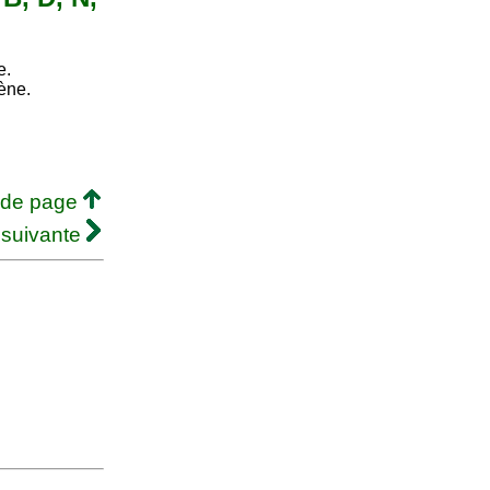
e.
ène.
 de page
 suivante