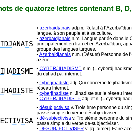
 mots de quatorze lettres contenant B, D, 
•
azerbaïdjanais
adj.m. Relatif à l’Azerbaïdjan
langue, à son peuple et à sa culture.
•
azerbaïdjanais
n.m. Langue parlée dans le 
IDJ
ANA
I
S
principalement en Iran et en Azerbaïdjan, app
groupe des langues turques.
•
Azerbaïdjanais
n.m. (Désuet) Personne de l’
azérie.
•
CYBERJIHADISME
n.m. (= cyberdjihadism
I
HA
DI
SME
du djihad par internet.
•
cyberjihadiste
adj. Qui concerne le jihadisme
réseau Internet.
I
HA
DI
STE
•
cyberjihadiste
n. Jihadiste sur le réseau Inte
•
CYBERJIHADISTE
adj. et n. (= cyberdjihadi
•
désubjectivisa
v. Troisième personne du sing
passé simple du verbe désubjectiviser.
•
dé-subjectivisa
v. Troisième personne du sin
ECT
I
V
I
SA
passé simple du verbe dé-subjectiviser.
•
DÉSUBJECTIVISER
v. [cj. aimer]. Faire ac