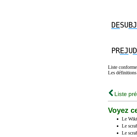
DE
SU
BJ
PR
EJ
U
D
Liste conforme 
Les définitions
Liste pr
Voyez ce
Le Wikt
Le scra
Le scra