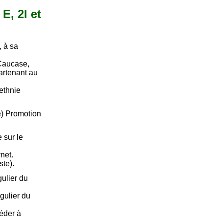
E, 2I et
, à sa
Caucase,
artenant au
ethnie
e) Promotion
 sur le
rnet.
ste).
ulier du
gulier du
céder à