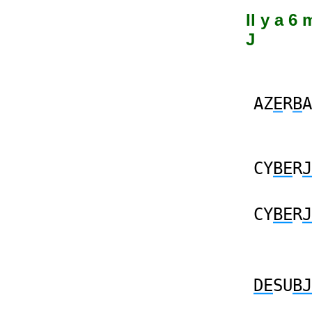
Il y a 6
J
AZ
E
R
B
A
CY
BE
R
J
CY
BE
R
J
DE
SU
BJ