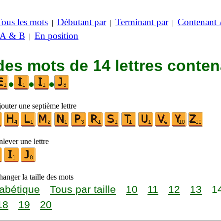
Tous les mots
Débutant par
Terminant par
Contenant
|
|
|
 A & B
En position
|
des mots de 14 lettres conte
•
•
•
outer une septième lettre
lever une lettre
anger la taille des mots
abétique
Tous par taille
10
11
12
13
1
18
19
20