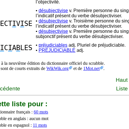
l’objectivité.
•
désubjectivise
v. Première personne du sing
l’indicatif présent du verbe désubjectiviser.
•
désubjectivise
v. Troisième personne du sing
ECT
I
V
I
SE
l’indicatif présent du verbe désubjectiviser.
•
désubjectivise
v. Première personne du sing
subjonctif présent du verbe désubjectiviser.
•
préjudiciables
adj. Pluriel de préjudiciable.
I
C
I
A
B
LES
•
PRÉJUDICIABLE
adj.
à la neuvième édition du dictionnaire officiel du scrabble.
 sont de courts extraits de
WikWik.org
et de
1Mot.net
.
Haut
écédente
Liste
tte liste pour :
ionnaire français :
60 mots
bble en anglais : aucun mot
bble en espagnol :
11 mots