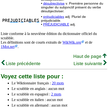
•
désubjectivise
v. Première personne du
singulier du subjonctif présent du verbe
désubjectiviser.
•
préjudiciables
adj. Pluriel de
PRE
JUD
I
C
IA
B
LE
S
préjudiciable.
•
PRÉJUDICIABLE
adj.
Liste conforme à la neuvième édition du dictionnaire officiel du
scrabble.
Les définitions sont de courts extraits de
WikWik.org
et de
1Mot.net
.
Haut de page
Liste précédente
Liste suivante
Voyez cette liste pour :
Le Wiktionnaire français :
20 mots
Le scrabble en anglais : aucun mot
Le scrabble en espagnol :
2 mots
Le scrabble en italien : aucun mot
Le scrabble en allemand : aucun mot