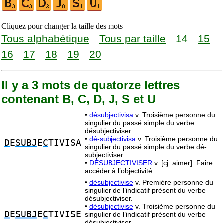
Cliquez pour changer la taille des mots
Tous alphabétique
Tous par taille
14
15
16
17
18
19
20
Il y a 3 mots de quatorze lettres
contenant B, C, D, J, S et U
•
désubjectivisa
v. Troisième personne du
singulier du passé simple du verbe
désubjectiviser.
•
dé-subjectivisa
v. Troisième personne du
D
E
SUBJ
E
C
TIVISA
singulier du passé simple du verbe dé-
subjectiviser.
•
DÉSUBJECTIVISER
v. [cj. aimer]. Faire
accéder à l’objectivité.
•
désubjectivise
v. Première personne du
singulier de l’indicatif présent du verbe
désubjectiviser.
•
désubjectivise
v. Troisième personne du
D
E
SUBJ
E
C
TIVISE
singulier de l’indicatif présent du verbe
désubjectiviser.