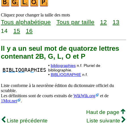
Cliquez pour changer la taille des mots
Tous alphabétique
Tous par taille
12
13
14
15
16
Il y a un seul mot de quatorze lettres
contenant 2B, G, L, O et P
•
bibliographies
n.f. Pluriel de
B
I
BL
I
OG
RA
P
HIES
bibliographie.
•
BIBLIOGRAPHIE
n.f.
Liste conforme à la neuvième édition du dictionnaire officiel du
scrabble.
Les définitions sont de courts extraits de
WikWik.org
et de
1Mot.net
.
Haut de page
Liste précédente
Liste suivante