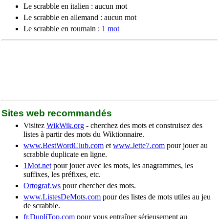
Le scrabble en italien : aucun mot
Le scrabble en allemand : aucun mot
Le scrabble en roumain :
1 mot
Sites web recommandés
Visitez
WikWik.org
- cherchez des mots et construisez des
listes à partir des mots du Wiktionnaire.
www.BestWordClub.com
et
www.Jette7.com
pour jouer au
scrabble duplicate en ligne.
1Mot.net
pour jouer avec les mots, les anagrammes, les
suffixes, les préfixes, etc.
Ortograf.ws
pour chercher des mots.
www.ListesDeMots.com
pour des listes de mots utiles au jeu
de scrabble.
fr.DupliTop.com
pour vous entraîner sérieusement au