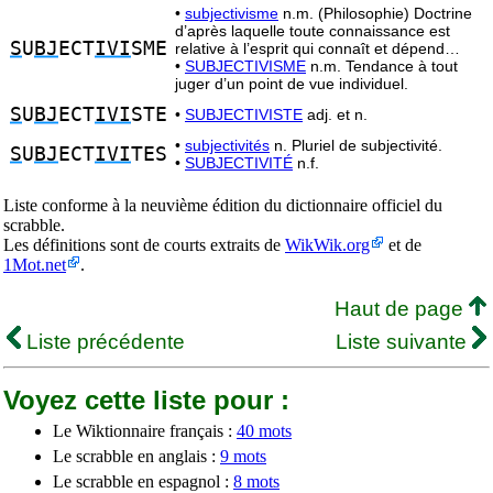
•
subjectivisme
n.m. (Philosophie) Doctrine
d’après laquelle toute connaissance est
S
U
BJ
ECT
IVI
SME
relative à l’esprit qui connaît et dépend…
•
SUBJECTIVISME
n.m. Tendance à tout
juger d’un point de vue individuel.
S
U
BJ
ECT
IVI
STE
•
SUBJECTIVISTE
adj. et n.
•
subjectivités
n. Pluriel de subjectivité.
S
U
BJ
ECT
IVI
TES
•
SUBJECTIVITÉ
n.f.
Liste conforme à la neuvième édition du dictionnaire officiel du
scrabble.
Les définitions sont de courts extraits de
WikWik.org
et de
1Mot.net
.
Haut de page
Liste précédente
Liste suivante
Voyez cette liste pour :
Le Wiktionnaire français :
40 mots
Le scrabble en anglais :
9 mots
Le scrabble en espagnol :
8 mots