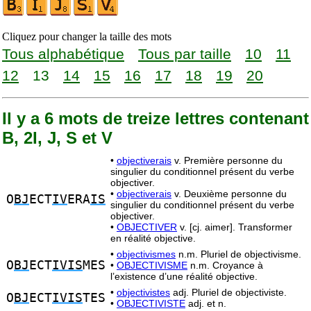
Cliquez pour changer la taille des mots
Tous alphabétique
Tous par taille
10
11
12
13
14
15
16
17
18
19
20
Il y a 6 mots de treize lettres contenant
B, 2I, J, S et V
•
objectiverais
v. Première personne du
singulier du conditionnel présent du verbe
objectiver.
•
objectiverais
v. Deuxième personne du
O
BJ
ECT
IV
ERA
IS
singulier du conditionnel présent du verbe
objectiver.
•
OBJECTIVER
v. [cj. aimer]. Transformer
en réalité objective.
•
objectivismes
n.m. Pluriel de objectivisme.
O
BJ
ECT
IVIS
MES
•
OBJECTIVISME
n.m. Croyance à
l’existence d’une réalité objective.
•
objectivistes
adj. Pluriel de objectiviste.
O
BJ
ECT
IVIS
TES
•
OBJECTIVISTE
adj. et n.