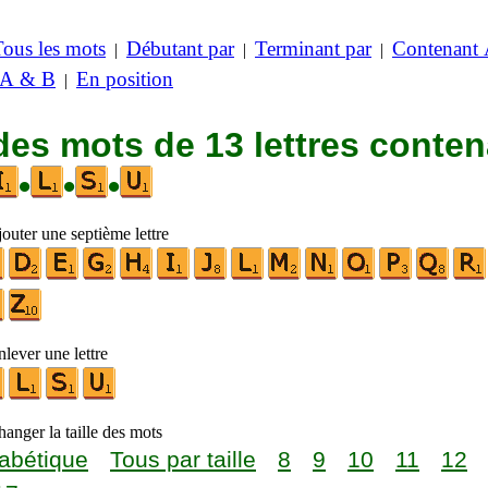
Tous les mots
Débutant par
Terminant par
Contenant
|
|
|
 A & B
En position
|
des mots de 13 lettres conte
•
•
•
outer une septième lettre
lever une lettre
anger la taille des mots
abétique
Tous par taille
8
9
10
11
12