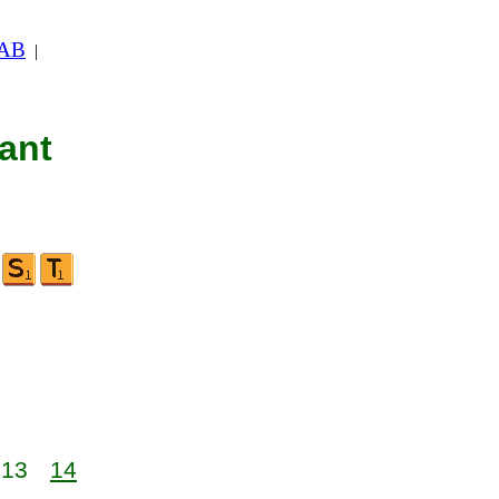
 AB
|
nant
13
14