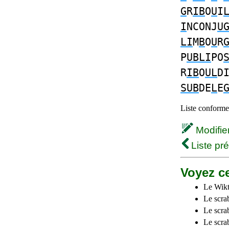
G
R
IB
O
U
I
I
NCONJ
U
LI
M
B
O
U
R
P
UBLI
PO
R
IB
O
UL
D
SUB
DE
L
E
Liste conforme 
Modifier 
Liste pr
Voyez ce
Le Wikt
Le scra
Le scra
Le scrab