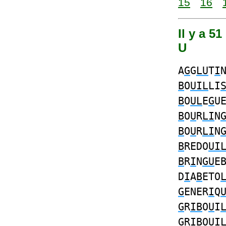
15
16
Il y a 51
U
A
G
G
LU
T
I
B
O
UIL
LI
B
O
UL
E
G
U
B
O
U
R
LI
N
B
O
U
R
LI
N
B
REDO
UI
B
R
I
N
GU
E
D
I
A
B
ETO
G
ENER
I
Q
G
R
IB
O
U
I
G
R
IB
O
U
I