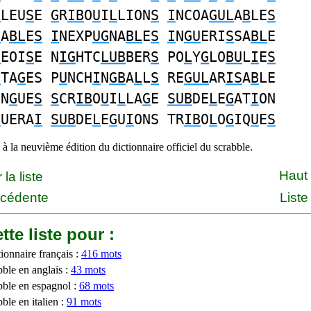
L
LEU
S
E
G
R
IB
O
U
I
L
LION
S
I
NCOA
GUL
A
B
LE
S
G
A
BL
E
S
I
NEXP
UG
NA
BL
E
S
I
N
GU
ERI
S
SA
BL
E
G
EOI
S
E N
IG
HTC
LUB
BER
S
PO
L
Y
G
LO
BU
L
I
E
S
S
TA
G
ES P
U
NCH
I
N
GB
A
L
L
S
RE
GUL
AR
IS
A
B
LE
IN
G
UE
S
S
CR
IB
O
U
I
L
LA
G
E
SUB
DE
L
E
G
AT
I
ON
G
UERA
I
SUB
DE
L
E
G
U
I
ONS TR
IB
O
L
O
G
IQ
U
E
S
à la neuvième édition du dictionnaire officiel du scrabble.
Haut
la liste
écédente
Liste
tte liste pour :
ionnaire français :
416 mots
bble en anglais :
43 mots
bble en espagnol :
68 mots
ble en italien :
91 mots