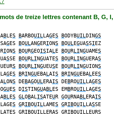
17
 mots de treize lettres contenant B, G, I,
NA
B
LE
S
B
ARBO
UIL
LA
G
E
S
B
ODYB
UIL
DIN
GS
S
SA
G
ES
B
O
UL
AN
G
ER
I
ON
S
B
O
UL
E
G
UA
S
S
I
EZ
ER
I
ON
S
B
O
U
R
G
EO
IS
IA
L
E
B
O
U
R
LI
N
G
UAME
S
G
UA
S
SE
B
O
U
R
LI
N
G
UATE
S
B
O
U
R
LI
N
G
UERA
S
G
UEUR
S
B
O
U
R
LI
N
G
UEU
S
E
B
O
U
R
LI
N
G
UION
S
L
LA
G
E
S
B
R
I
N
GU
EBA
L
AI
S
B
R
I
N
GU
EBA
L
EE
S
BA
L
ON
S
DE
B
A
G
O
UL
ERA
IS
DE
B
RO
UIL
LA
G
E
S
L
O
GU
E
S
D
IS
TIN
GU
A
BL
ES EM
B
RO
UIL
LA
G
E
S
U
A
BL
E
S
GL
O
B
AL
IS
ATE
U
R
G
O
U
RNA
BL
ERA
IS
L
LAGE
S
G
R
IB
O
U
I
L
LAME
S
G
R
IB
O
U
I
L
LA
S
SE
L
LATE
S
G
R
IB
O
U
I
L
LERA
S
G
R
IB
O
U
I
L
LEUR
S