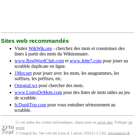
Sites web recommandés
Visitez
WikWik.org
- cherchez des mots et construisez des
listes à partir des mots du Wiktionnaire.
www.BestWordClub.com
et
www.Jette7.com
pour jouer au
scrabble duplicate en ligne.
1Mot.net
pour jouer avec les mots, les anagrammes, les
suffixes, les préfixes, etc.
Ortograf.ws
pour chercher des mots.
www.ListesDeMots.com
pour des listes de mots utiles au jeu
de scrabble.
fr.DupliTop.com
pour vous entraîner sérieusement au
scrabble.
Ce site utilise des cookies informatiques, cliquez pour en
savoir plus
. Politique
vie
privée
.
© Ortograf Inc. Site web mis à jour le 1 janvier 2024 (v-2.2.0
z
).
Informations &