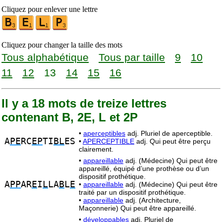
Cliquez pour enlever une lettre
Cliquez pour changer la taille des mots
Tous alphabétique
Tous par taille
9
10
11
12
13
14
15
16
Il y a 18 mots de treize lettres
contenant B, 2E, L et 2P
•
aperceptibles
adj. Pluriel de aperceptible.
A
PE
RC
EP
TI
BL
ES
•
APERCEPTIBLE
adj. Qui peut être perçu
clairement.
•
appareillable
adj. (Médecine) Qui peut être
appareillé, équipé d’une prothèse ou d’un
dispositif prothétique.
A
PP
AR
E
I
L
LA
B
L
E
•
appareillable
adj. (Médecine) Qui peut être
traité par un dispositif prothétique.
•
appareillable
adj. (Architecture,
Maçonnerie) Qui peut être appareillé.
•
développables
adj. Pluriel de