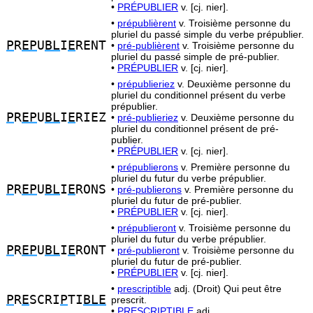
•
PRÉPUBLIER
v. [cj. nier].
•
prépublièrent
v. Troisième personne du
pluriel du passé simple du verbe prépublier.
P
R
EP
U
BL
I
E
RENT
•
pré-publièrent
v. Troisième personne du
pluriel du passé simple de pré-publier.
•
PRÉPUBLIER
v. [cj. nier].
•
prépublieriez
v. Deuxième personne du
pluriel du conditionnel présent du verbe
prépublier.
P
R
EP
U
BL
I
E
RIEZ
•
pré-publieriez
v. Deuxième personne du
pluriel du conditionnel présent de pré-
publier.
•
PRÉPUBLIER
v. [cj. nier].
•
prépublierons
v. Première personne du
pluriel du futur du verbe prépublier.
P
R
EP
U
BL
I
E
RONS
•
pré-publierons
v. Première personne du
pluriel du futur de pré-publier.
•
PRÉPUBLIER
v. [cj. nier].
•
prépublieront
v. Troisième personne du
pluriel du futur du verbe prépublier.
P
R
EP
U
BL
I
E
RONT
•
pré-publieront
v. Troisième personne du
pluriel du futur de pré-publier.
•
PRÉPUBLIER
v. [cj. nier].
•
prescriptible
adj. (Droit) Qui peut être
P
R
E
SCRI
P
TI
BLE
prescrit.
•
PRESCRIPTIBLE
adj.