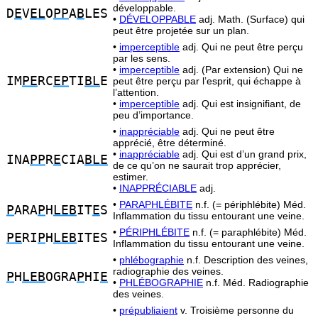
développable.
D
E
V
EL
O
PP
A
B
LES
•
DÉVELOPPABLE
adj. Math. (Surface) qui
peut être projetée sur un plan.
•
imperceptible
adj. Qui ne peut être perçu
par les sens.
•
imperceptible
adj. (Par extension) Qui ne
IM
PE
RC
EP
TI
BL
E
peut être perçu par l’esprit, qui échappe à
l’attention.
•
imperceptible
adj. Qui est insignifiant, de
peu d’importance.
•
inappréciable
adj. Qui ne peut être
apprécié, être déterminé.
•
inappréciable
adj. Qui est d’un grand prix,
INA
PP
R
E
CIA
BLE
de ce qu’on ne saurait trop apprécier,
estimer.
•
INAPPRÉCIABLE
adj.
•
PARAPHLÉBITE
n.f. (= périphlébite) Méd.
P
ARA
P
H
LEB
IT
E
S
Inflammation du tissu entourant une veine.
•
PÉRIPHLÉBITE
n.f. (= paraphlébite) Méd.
PE
RI
P
H
LEB
ITES
Inflammation du tissu entourant une veine.
•
phlébographie
n.f. Description des veines,
radiographie des veines.
P
H
LEB
OGRA
P
HI
E
•
PHLÉBOGRAPHIE
n.f. Méd. Radiographie
des veines.
•
prépubliaient
v. Troisième personne du