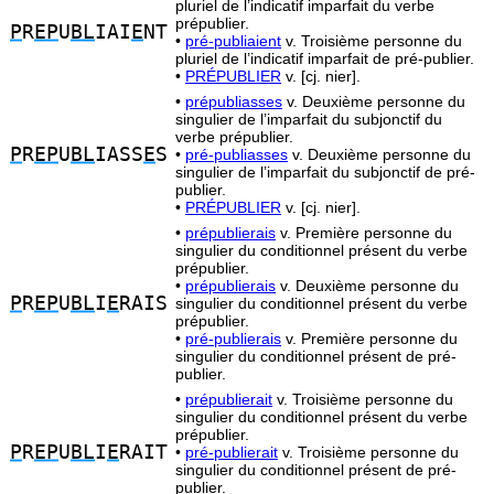
pluriel de l’indicatif imparfait du verbe
prépublier.
P
R
EP
U
BL
IAI
E
NT
•
pré-publiaient
v. Troisième personne du
pluriel de l’indicatif imparfait de pré-publier.
•
PRÉPUBLIER
v. [cj. nier].
•
prépubliasses
v. Deuxième personne du
singulier de l’imparfait du subjonctif du
verbe prépublier.
P
R
EP
U
BL
IASS
E
S
•
pré-publiasses
v. Deuxième personne du
singulier de l’imparfait du subjonctif de pré-
publier.
•
PRÉPUBLIER
v. [cj. nier].
•
prépublierais
v. Première personne du
singulier du conditionnel présent du verbe
prépublier.
•
prépublierais
v. Deuxième personne du
P
R
EP
U
BL
I
E
RAIS
singulier du conditionnel présent du verbe
prépublier.
•
pré-publierais
v. Première personne du
singulier du conditionnel présent de pré-
publier.
•
prépublierait
v. Troisième personne du
singulier du conditionnel présent du verbe
prépublier.
P
R
EP
U
BL
I
E
RAIT
•
pré-publierait
v. Troisième personne du
singulier du conditionnel présent de pré-
publier.