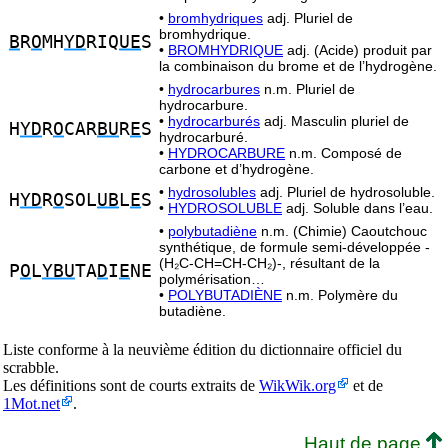
•
bromhydriques
adj. Pluriel de
bromhydrique.
B
R
O
MH
YD
RIQ
UE
S
•
BROMHYDRIQUE
adj. (Acide) produit par
la combinaison du brome et de l’hydrogène.
•
hydrocarbures
n.m. Pluriel de
hydrocarbure.
•
hydrocarburés
adj. Masculin pluriel de
H
YD
R
O
CAR
BU
R
E
S
hydrocarburé.
•
HYDROCARBURE
n.m. Composé de
carbone et d’hydrogène.
•
hydrosolubles
adj. Pluriel de hydrosoluble.
H
YD
R
O
SOL
UB
L
E
S
•
HYDROSOLUBLE
adj. Soluble dans l’eau.
•
polybutadiène
n.m. (Chimie) Caoutchouc
synthétique, de formule semi-développée -
(H₂C-CH=CH-CH₂)-, résultant de la
P
O
L
YBU
TA
D
I
E
NE
polymérisation…
•
POLYBUTADIÈNE
n.m. Polymère du
butadiène.
Liste conforme à la neuvième édition du dictionnaire officiel du
scrabble.
Les définitions sont de courts extraits de
WikWik.org
et de
1Mot.net
.
Haut de page