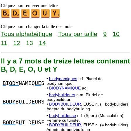
Cliquez pour enlever une lettre
Cliquez pour changer la taille des mots
Tous alphabétique
Tous par taille
9
10
11
12
13
14
Il y a 7 mots de treize lettres contenant
B, D, E, O, U et Y
•
biodynamiques
n.f. Pluriel de
B
I
ODY
NAMIQ
UE
S
biodynamique.
•
BIODYNAMIQUE
adj.
•
bodybuildeurs
n.m. Pluriel de
bodybuildeur.
BODY
B
U
ILD
E
URS
•
BODYBUILDEUR,
EUSE n. (= bodybuilder)
Adepte du bodybuilding.
•
bodybuildeuse
n.f. (Sport) (Musculation)
Femme culturiste.
BODY
B
U
ILD
E
USE
•
BODYBUILDEUR,
EUSE n. (= bodybuilder)
Adepte du bodybuilding.