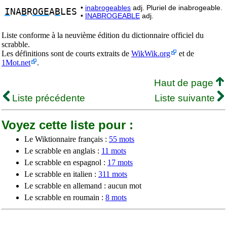
•
inabrogeables
adj. Pluriel de inabrogeable.
I
NA
B
R
OGE
A
B
LES
•
INABROGEABLE
adj.
Liste conforme à la neuvième édition du dictionnaire officiel du
scrabble.
Les définitions sont de courts extraits de
WikWik.org
et de
1Mot.net
.
Haut de page
Liste précédente
Liste suivante
Voyez cette liste pour :
Le Wiktionnaire français :
55 mots
Le scrabble en anglais :
11 mots
Le scrabble en espagnol :
17 mots
Le scrabble en italien :
311 mots
Le scrabble en allemand : aucun mot
Le scrabble en roumain :
8 mots