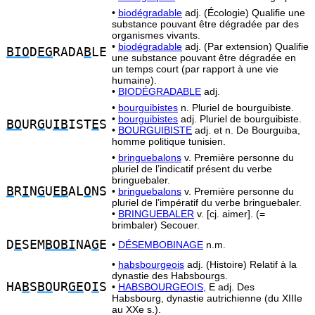
•
biodégradable
adj. (Écologie) Qualifie une
substance pouvant être dégradée par des
organismes vivants.
•
biodégradable
adj. (Par extension) Qualifie
BIO
D
EG
RADA
B
LE
une substance pouvant être dégradée en
un temps court (par rapport à une vie
humaine).
•
BIODÉGRADABLE
adj.
•
bourguibistes
n. Pluriel de bourguibiste.
•
bourguibistes
adj. Pluriel de bourguibiste.
BO
UR
G
U
IB
IST
E
S
•
BOURGUIBISTE
adj. et n. De Bourguiba,
homme politique tunisien.
•
bringuebalons
v. Première personne du
pluriel de l’indicatif présent du verbe
bringuebaler.
B
R
I
N
G
U
EB
AL
O
NS
•
bringuebalons
v. Première personne du
pluriel de l’impératif du verbe bringuebaler.
•
BRINGUEBALER
v. [cj. aimer]. (=
brimbaler) Secouer.
D
E
SEM
BOBI
NA
G
E
•
DÉSEMBOBINAGE
n.m.
•
habsbourgeois
adj. (Histoire) Relatif à la
dynastie des Habsbourgs.
HA
B
S
BO
UR
GE
O
I
S
•
HABSBOURGEOIS,
E adj. Des
Habsbourg, dynastie autrichienne (du XIIIe
au XXe s.).