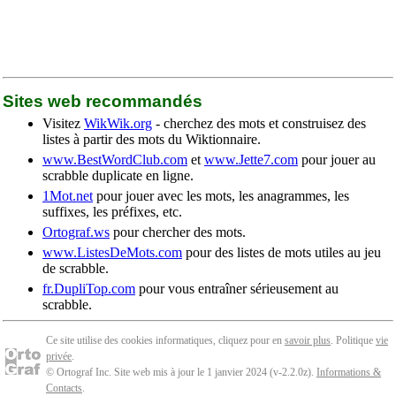
Sites web recommandés
Visitez
WikWik.org
- cherchez des mots et construisez des
listes à partir des mots du Wiktionnaire.
www.BestWordClub.com
et
www.Jette7.com
pour jouer au
scrabble duplicate en ligne.
1Mot.net
pour jouer avec les mots, les anagrammes, les
suffixes, les préfixes, etc.
Ortograf.ws
pour chercher des mots.
www.ListesDeMots.com
pour des listes de mots utiles au jeu
de scrabble.
fr.DupliTop.com
pour vous entraîner sérieusement au
scrabble.
Ce site utilise des cookies informatiques, cliquez pour en
savoir plus
. Politique
vie
privée
.
© Ortograf Inc. Site web mis à jour le 1 janvier 2024 (v-2.2.0
z
).
Informations &
Contacts
.