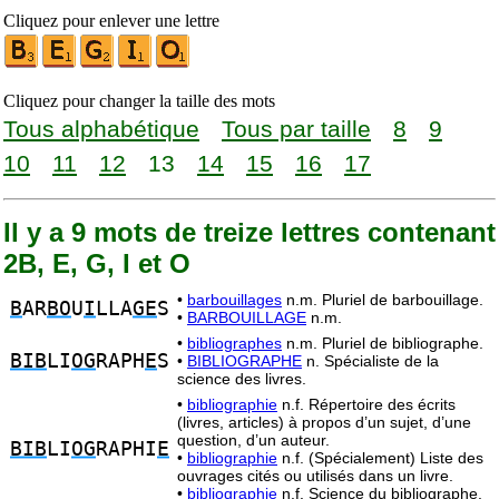
Cliquez pour enlever une lettre
Cliquez pour changer la taille des mots
Tous alphabétique
Tous par taille
8
9
10
11
12
13
14
15
16
17
Il y a 9 mots de treize lettres contenant
2B, E, G, I et O
•
barbouillages
n.m. Pluriel de barbouillage.
B
AR
BO
U
I
LLA
GE
S
•
BARBOUILLAGE
n.m.
•
bibliographes
n.m. Pluriel de bibliographe.
BIB
LI
OG
RAPH
E
S
•
BIBLIOGRAPHE
n. Spécialiste de la
science des livres.
•
bibliographie
n.f. Répertoire des écrits
(livres, articles) à propos d’un sujet, d’une
question, d’un auteur.
BIB
LI
OG
RAPHI
E
•
bibliographie
n.f. (Spécialement) Liste des
ouvrages cités ou utilisés dans un livre.
•
bibliographie
n.f. Science du bibliographe.