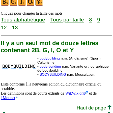
Cliquez pour changer la taille des mots
Tous alphabétique
Tous par taille
8
9
12
13
Il y a un seul mot de douze lettres
contenant 2B, G, I, O et Y
•
bodybuilding
n.m. (Anglicisme) (Sport)
Culturisme.
BO
D
YB
U
I
LDIN
G
•
body-building
n.m. Variante orthographique
de bodybuilding.
•
BODYBUILDING
n.m. Musculation.
Liste conforme à la neuvième édition du dictionnaire officiel du
scrabble.
Les définitions sont de courts extraits de
WikWik.org
et de
1Mot.net
.
Haut de page