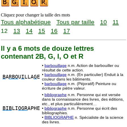
Cliquez pour changer la taille des mots
Tous alphabétique
Tous par taille
10
11
12
13
14
15
16
17
Il y a 6 mots de douze lettres
contenant 2B, G, I, O et R
•
barbouillage
n.m. Action de barbouiller ou
résultat de cette action.
•
barbouillage
n.m. (En particulier) Enduit à la
B
A
RBO
U
I
LLA
G
E
couleur dans les bâtiments.
•
barbouillage
n.m. (Péjoratif) Peinture ou
écriture de piètre valeur.
•
bibliographe
n.m. Personne qui est versée
dans la connaissance des livres, des éditions,
etc., et plus particulièrement…
BIB
LI
OGR
APHE
•
bibliographe
n.m. Personne qui écrit des
bibliographies.
•
BIBLIOGRAPHE
n. Spécialiste de la science
des livres.