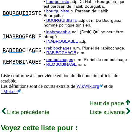
•
bourguibiste
adj. De Habib Bourguiba, qui
est partisan de Habib Bourguiba.
•
bourguibiste
n. Partisan de Habib
BO
U
RG
U
IB
ISTE
Bourguiba.
•
BOURGUIBISTE
adj. et n. De Bourguiba,
homme politique tunisien.
•
inabrogeable
adj. (Droit) Qui ne peut être
I
NA
BROG
EA
B
LE
abrogé.
•
INABROGEABLE
adj.
•
rabibochages
n.m. Pluriel de rabibochage.
R
A
BIBO
CHA
G
ES
•
RABIBOCHAGE
n.m.
•
rembobinages
n.m. Pluriel de rembobinage.
R
EM
BOBI
NA
G
ES
•
REMBOBINAGE
n.m.
Liste conforme à la neuvième édition du dictionnaire officiel du
scrabble.
Les définitions sont de courts extraits de
WikWik.org
et de
1Mot.net
.
Haut de page
Liste précédente
Liste suivante
Voyez cette liste pour :