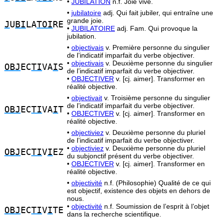
•
JUBILATION
n.f. Joie vive.
•
jubilatoire
adj. Qui fait jubiler, qui entraîne une
grande joie.
J
U
BI
LA
TOI
RE
•
JUBILATOIRE
adj. Fam. Qui provoque la
jubilation.
•
objectivais
v. Première personne du singulier
de l’indicatif imparfait du verbe objectiver.
•
objectivais
v. Deuxième personne du singulier
OBJ
EC
TI
VA
I
S
de l’indicatif imparfait du verbe objectiver.
•
OBJECTIVER
v. [cj. aimer]. Transformer en
réalité objective.
•
objectivait
v. Troisième personne du singulier
de l’indicatif imparfait du verbe objectiver.
OBJ
EC
TI
VA
I
T
•
OBJECTIVER
v. [cj. aimer]. Transformer en
réalité objective.
•
objectiviez
v. Deuxième personne du pluriel
de l’indicatif imparfait du verbe objectiver.
•
objectiviez
v. Deuxième personne du pluriel
OBJ
EC
TI
V
I
EZ
du subjonctif présent du verbe objectiver.
•
OBJECTIVER
v. [cj. aimer]. Transformer en
réalité objective.
•
objectivité
n.f. (Philosophie) Qualité de ce qui
est objectif, existence des objets en dehors de
nous.
•
objectivité
n.f. Soumission de l’esprit à l’objet
OBJ
EC
TI
V
I
TE
dans la recherche scientifique.