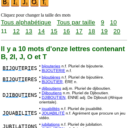
Cliquez pour changer la taille des mots
Tous alphabétique
Tous par taille
9
10
11
12
13
14
15
16
17
18
19
20
Il y a 10 mots d'onze lettres contenant
B, 2I, J, O et T
•
bijouteries
n.f. Pluriel de bijouterie.
BIJO
U
T
ER
I
ES
•
BIJOUTERIE
n.f.
•
bijoutières
n.f. Pluriel de bijoutière.
BIJO
U
TI
ERES
•
BIJOUTIER,
ÈRE n.
•
djiboutiens
adj.m. Pluriel de djiboutien.
•
Djiboutiens
n.m. Pluriel de Djiboutien.
D
JIBO
U
TI
ENS
•
DJIBOUTIEN,
ENNE adj. De Djibouti (Afrique
orientale).
•
jouabilités
n.f. Pluriel de jouabilité.
JO
UA
BI
L
IT
ES
•
JOUABILITÉ
n.f. Agrément que procure un jeu
vidéo.
•
jubilations
n.f. Pluriel de jubilation.
J
U
BI
LA
TIO
NS