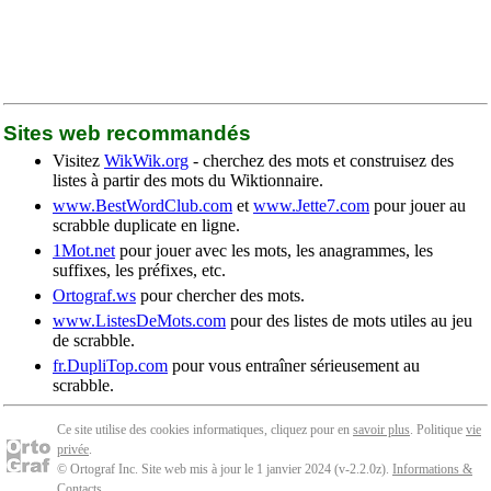
Sites web recommandés
Visitez
WikWik.org
- cherchez des mots et construisez des
listes à partir des mots du Wiktionnaire.
www.BestWordClub.com
et
www.Jette7.com
pour jouer au
scrabble duplicate en ligne.
1Mot.net
pour jouer avec les mots, les anagrammes, les
suffixes, les préfixes, etc.
Ortograf.ws
pour chercher des mots.
www.ListesDeMots.com
pour des listes de mots utiles au jeu
de scrabble.
fr.DupliTop.com
pour vous entraîner sérieusement au
scrabble.
Ce site utilise des cookies informatiques, cliquez pour en
savoir plus
. Politique
vie
privée
.
© Ortograf Inc. Site web mis à jour le 1 janvier 2024 (v-2.2.0
z
).
Informations &
Contacts
.