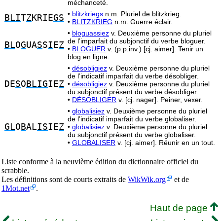
méchanceté.
•
blitzkriegs
n.m. Pluriel de blitzkrieg.
BLI
T
Z
KRIE
GS
•
BLITZKRIEG
n.m. Guerre éclair.
•
bloguassiez
v. Deuxième personne du pluriel
de l’imparfait du subjonctif du verbe bloguer.
BL
O
G
UA
S
S
I
E
Z
•
BLOGUER
v. (p.p.inv.) [cj. aimer]. Tenir un
blog en ligne.
•
désobligiez
v. Deuxième personne du pluriel
de l’indicatif imparfait du verbe désobliger.
DE
S
O
BLIG
IE
Z
•
désobligiez
v. Deuxième personne du pluriel
du subjonctif présent du verbe désobliger.
•
DÉSOBLIGER
v. [cj. nager]. Peiner, vexer.
•
globalisiez
v. Deuxième personne du pluriel
de l’indicatif imparfait du verbe globaliser.
GL
O
B
AL
IS
IE
Z
•
globalisiez
v. Deuxième personne du pluriel
du subjonctif présent du verbe globaliser.
•
GLOBALISER
v. [cj. aimer]. Réunir en un tout.
Liste conforme à la neuvième édition du dictionnaire officiel du
scrabble.
Les définitions sont de courts extraits de
WikWik.org
et de
1Mot.net
.
Haut de page