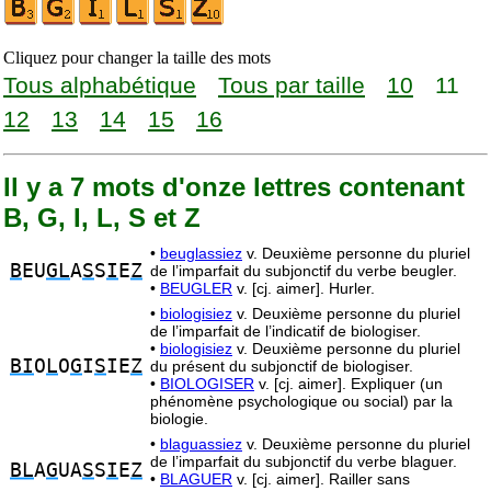
Cliquez pour changer la taille des mots
Tous alphabétique
Tous par taille
10
11
12
13
14
15
16
Il y a 7 mots d'onze lettres contenant
B, G, I, L, S et Z
•
beuglassiez
v. Deuxième personne du pluriel
B
EU
GL
A
S
S
I
E
Z
de l’imparfait du subjonctif du verbe beugler.
•
BEUGLER
v. [cj. aimer]. Hurler.
•
biologisiez
v. Deuxième personne du pluriel
de l’imparfait de l’indicatif de biologiser.
•
biologisiez
v. Deuxième personne du pluriel
BI
O
L
O
G
I
S
IE
Z
du présent du subjonctif de biologiser.
•
BIOLOGISER
v. [cj. aimer]. Expliquer (un
phénomène psychologique ou social) par la
biologie.
•
blaguassiez
v. Deuxième personne du pluriel
de l’imparfait du subjonctif du verbe blaguer.
BL
A
G
UA
S
S
I
E
Z
•
BLAGUER
v. [cj. aimer]. Railler sans