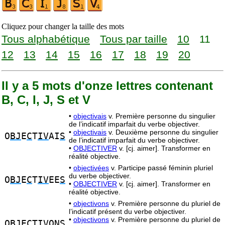
Cliquez pour changer la taille des mots
Tous alphabétique
Tous par taille
10
11
12
13
14
15
16
17
18
19
20
Il y a 5 mots d'onze lettres contenant
B, C, I, J, S et V
•
objectivais
v. Première personne du singulier
de l’indicatif imparfait du verbe objectiver.
•
objectivais
v. Deuxième personne du singulier
O
BJ
E
C
T
IV
AI
S
de l’indicatif imparfait du verbe objectiver.
•
OBJECTIVER
v. [cj. aimer]. Transformer en
réalité objective.
•
objectivées
v. Participe passé féminin pluriel
du verbe objectiver.
O
BJ
E
C
T
IV
EE
S
•
OBJECTIVER
v. [cj. aimer]. Transformer en
réalité objective.
•
objectivons
v. Première personne du pluriel de
l’indicatif présent du verbe objectiver.
•
objectivons
v. Première personne du pluriel de
O
BJ
E
C
T
IV
ON
S