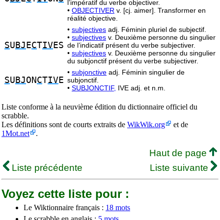
l’impératif du verbe objectiver.
•
OBJECTIVER
v. [cj. aimer]. Transformer en
réalité objective.
•
subjectives
adj. Féminin pluriel de subjectif.
•
subjectives
v. Deuxième personne du singulier
S
U
BJ
E
C
T
IV
ES
de l’indicatif présent du verbe subjectiver.
•
subjectives
v. Deuxième personne du singulier
du subjonctif présent du verbe subjectiver.
•
subjonctive
adj. Féminin singulier de
S
U
BJ
ON
C
T
IV
E
subjonctif.
•
SUBJONCTIF,
IVE adj. et n.m.
Liste conforme à la neuvième édition du dictionnaire officiel du
scrabble.
Les définitions sont de courts extraits de
WikWik.org
et de
1Mot.net
.
Haut de page
Liste précédente
Liste suivante
Voyez cette liste pour :
Le Wiktionnaire français :
18 mots
Le scrabble en anglais :
5 mots