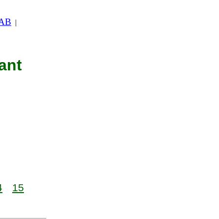
 AB
|
ant
4
15