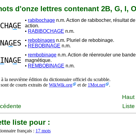
 mots d'onze lettres contenant 2B, G, I, O
•
rabibochage
n.m. Action de rabibocher, résultat de
CHA
G
E
action.
•
RABIBOCHAGE
n.m.
•
rebobinages
n.m. Pluriel de rebobinage.
NA
G
ES
•
REBOBINAGE
n.m.
•
rembobinage
n.m. Action de réenrouler une bande
I
NA
G
E
magnétique.
•
REMBOBINAGE
n.m.
à la neuvième édition du dictionnaire officiel du scrabble.
 sont de courts extraits de
WikWik.org
et de
1Mot.net
.
Haut
écédente
Liste
tte liste pour :
ionnaire français :
17 mots