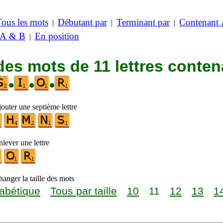
Tous les mots
Débutant par
Terminant par
Contenant
|
|
|
 A & B
En position
|
des mots de 11 lettres conten
•
•
•
outer une septième lettre
lever une lettre
anger la taille des mots
abétique
Tous par taille
10
11
12
13
1