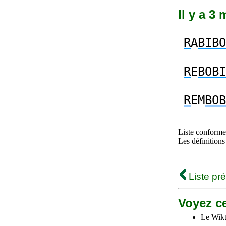
Il y a 3
R
A
BIBO
R
E
BOBI
R
EM
BOB
Liste conforme 
Les définitions
Liste pr
Voyez ce
Le Wikt