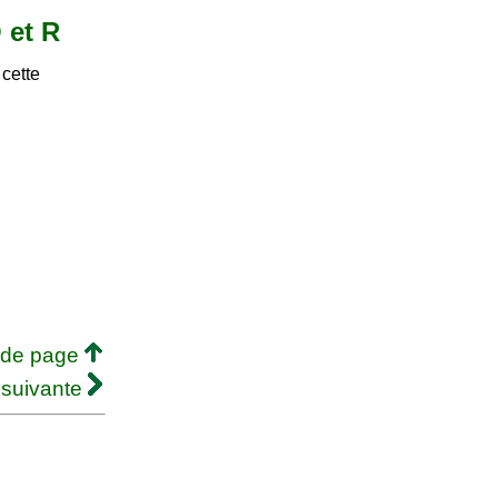
 et R
 cette
 de page
 suivante