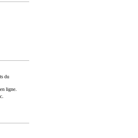
ts du
en ligne.
c.