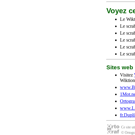
Voyez ce
Le Wikt
Le scra
Le scra
Le scrab
Le scra
Le scra
Sites we
Visitez
Wiktion
www.Be
1Mot.ne
Ortogra
www.Li
fr.Dupl
Ce site u
© Ortogra