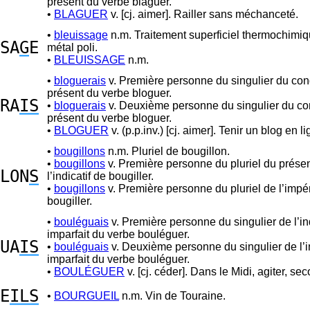
présent du verbe blaguer.
•
BLAGUER
v. [cj. aimer]. Railler sans méchanceté.
•
bleuissage
n.m. Traitement superficiel thermochimiq
SA
G
E
métal poli.
•
BLEUISSAGE
n.m.
•
bloguerais
v. Première personne du singulier du con
présent du verbe bloguer.
RA
IS
•
bloguerais
v. Deuxième personne du singulier du co
présent du verbe bloguer.
•
BLOGUER
v. (p.p.inv.) [cj. aimer]. Tenir un blog en li
•
bougillons
n.m. Pluriel de bougillon.
•
bougillons
v. Première personne du pluriel du prése
LON
S
l’indicatif de bougiller.
•
bougillons
v. Première personne du pluriel de l’impér
bougiller.
•
bouléguais
v. Première personne du singulier de l’ind
imparfait du verbe bouléguer.
UA
IS
•
bouléguais
v. Deuxième personne du singulier de l’in
imparfait du verbe bouléguer.
•
BOULÉGUER
v. [cj. céder]. Dans le Midi, agiter, sec
E
ILS
•
BOURGUEIL
n.m. Vin de Touraine.