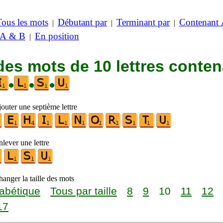
Tous les mots
Débutant par
Terminant par
Contenant
|
|
|
 A & B
En position
|
des mots de 10 lettres conte
•
•
•
outer une septième lettre
lever une lettre
anger la taille des mots
abétique
Tous par taille
8
9
10
11
12
17