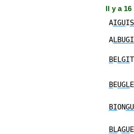
Il y a 1
A
IGU
I
S
A
LBUGI
B
E
LGI
T
B
E
UGL
E
BI
ON
GU
BL
A
GU
E