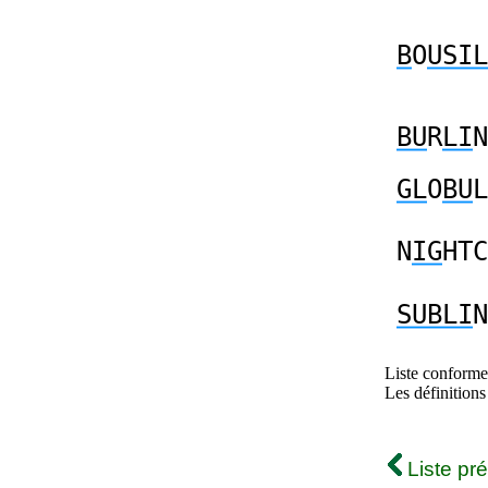
B
O
USIL
BU
R
LI
N
GL
O
BU
L
N
IG
HTC
SUBLI
N
Liste conforme 
Les définitions
Liste pr