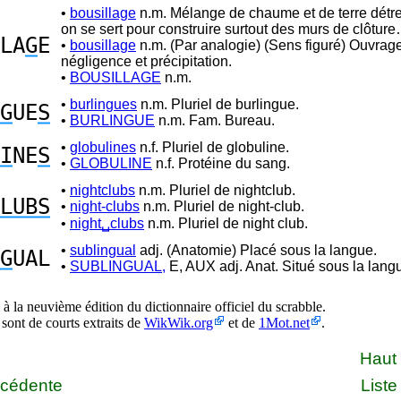
•
bousillage
n.m. Mélange de chaume et de terre dét
on se sert pour construire surtout des murs de clôtur
LA
G
E
•
bousillage
n.m. (Par analogie) (Sens figuré) Ouvrage
négligence et précipitation.
•
BOUSILLAGE
n.m.
•
burlingues
n.m. Pluriel de burlingue.
G
UE
S
•
BURLINGUE
n.m. Fam. Bureau.
•
globulines
n.f. Pluriel de globuline.
I
NE
S
•
GLOBULINE
n.f. Protéine du sang.
•
nightclubs
n.m. Pluriel de nightclub.
LUBS
•
night-clubs
n.m. Pluriel de night-club.
•
night␣clubs
n.m. Pluriel de night club.
•
sublingual
adj. (Anatomie) Placé sous la langue.
G
UAL
•
SUBLINGUAL,
E, AUX adj. Anat. Situé sous la lang
à la neuvième édition du dictionnaire officiel du scrabble.
 sont de courts extraits de
WikWik.org
et de
1Mot.net
.
Haut
écédente
Liste