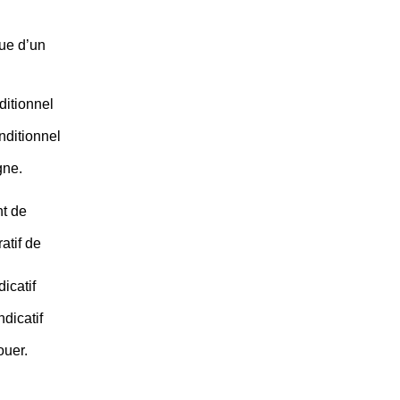
ue d’un
ditionnel
nditionnel
gne.
nt de
atif de
icatif
dicatif
ouer.