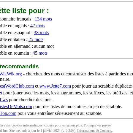
tte liste pour :
ionnaire français :
134 mots
bble en anglais :
47 mots
bble en espagnol :
38 mots
ble en italien :
25 mots
bble en allemand : aucun mot
bble en roumain :
45 mots
b recommandés
WikWik.org
- cherchez des mots et construisez des listes à partir des mo
naire.
stWordClub.com
et
www.Jette7.com
pour jouer au scrabble duplicate 
t
pour jouer avec les mots, les anagrammes, les suffixes, les préfixes, et
f.ws
pour chercher des mots.
stesDeMots.com
pour des listes de mots utiles au jeu de scrabble.
iTop.com
pour vous entraîner sérieusement au scrabble.
tilise des cookies informatiques, cliquez pour en
savoir plus
. Politique
vie privée
.
f Inc. Site web mis à jour le 1 janvier 2024 (v-2.2.0
z
).
Informations & Contacts
.