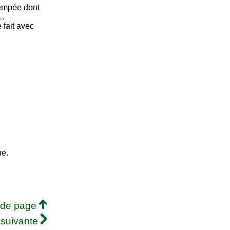
rempée dont
e…
 fait avec
ue.
 de page
 suivante