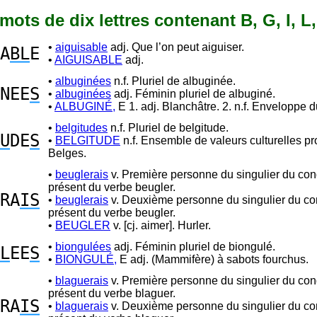
6 mots de dix lettres contenant B, G, I, L,
•
aiguisable
adj. Que l’on peut aiguiser.
A
BL
E
•
AIGUISABLE
adj.
•
albuginées
n.f. Pluriel de albuginée.
NEE
S
•
albuginées
adj. Féminin pluriel de albuginé.
•
ALBUGINÉ,
E 1. adj. Blanchâtre. 2. n.f. Enveloppe du
•
belgitudes
n.f. Pluriel de belgitude.
U
DE
S
•
BELGITUDE
n.f. Ensemble de valeurs culturelles p
Belges.
•
beuglerais
v. Première personne du singulier du con
présent du verbe beugler.
RA
IS
•
beuglerais
v. Deuxième personne du singulier du co
présent du verbe beugler.
•
BEUGLER
v. [cj. aimer]. Hurler.
•
biongulées
adj. Féminin pluriel de biongulé.
L
EE
S
•
BIONGULÉ,
E adj. (Mammifère) à sabots fourchus.
•
blaguerais
v. Première personne du singulier du con
présent du verbe blaguer.
RA
IS
•
blaguerais
v. Deuxième personne du singulier du co