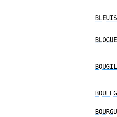
BL
E
UIS
BL
O
GU
E
B
O
UGIL
B
O
UL
E
G
B
O
U
R
G
U