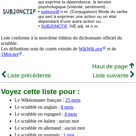
qui exprime la dépendance, la tension
psychologique (volonté, sentiment)…
S
U
BJ
ON
CTI
F
•
subjonctif
n.m. (Conjugaison) Mode du verbe
qui sert à exprimer une action ou un état
dépendant d’une autre action ou…
•
SUBJONCTIF,
IVE adj. et n.m.
Liste conforme à la neuvième édition du dictionnaire officiel du
scrabble.
Les définitions sont de courts extraits de
WikWik.org
et de
1Mot.net
.
Haut de page
Liste précédente
Liste suivante
Voyez cette liste pour :
Le Wiktionnaire français :
25 mots
Le scrabble en anglais :
8 mots
Le scrabble en espagnol :
4 mots
Le scrabble en italien : aucun mot
Le scrabble en allemand : aucun mot
Le scrabble en roumain :
1 mot