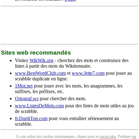
Sites web recommandés
Visitez
WikWik.org
- cherchez des mots et construisez des
listes à partir des mots du Wiktionnaire.
www.BestWordClub.com
et
www.Jette7.com
pour jouer au
scrabble duplicate en ligne.
1Mot.net
pour jouer avec les mots, les anagrammes, les
suffixes, les préfixes, etc.
Ortograf.ws
pour chercher des mots.
www.ListesDeMots.com
pour des listes de mots utiles au jeu
de scrabble.
fr.DupliTop.com
pour vous entraîner sérieusement au
scrabble.
Ce site utilise des cookies informatiques, cliquez pour en
savoir plus
. Politique
vie