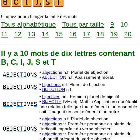
Cliquez pour changer la taille des mots
Tous alphabétique
Tous par taille
9
10
11
12
13
14
15
16
17
18
19
20
Il y a 10 mots de dix lettres contenant
B, C, I, J, S et T
•
abjections
n.f. Pluriel de abjection.
A
BJ
E
CTI
ON
S
•
ABJECTION
n.f. Abaissement moral.
•
bijections
n.f. Pluriel de bijection.
BIJ
E
CT
ION
S
•
BIJECTION
n.f.
•
bijectives
adj. Féminin pluriel de bijectif.
•
BIJECTIF,
IVE adj. Math. (Application) qui établit
BIJ
E
CT
IVE
S
une relation telle que tout élément d’un ensemble
soit l’image d’un seul élément d’un autre.
•
objections
n.f. Pluriel de objection.
•
objections
v. Première personne du pluriel de
O
BJ
E
CTI
ON
S
l’indicatif imparfait du verbe objecter.
•
objections
v. Première personne du pluriel du
subjonctif présent du verbe objecter.