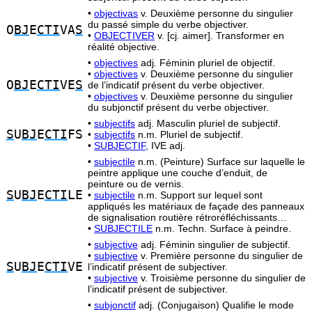
•
objectivas
v. Deuxième personne du singulier
du passé simple du verbe objectiver.
O
BJ
E
CTI
VA
S
•
OBJECTIVER
v. [cj. aimer]. Transformer en
réalité objective.
•
objectives
adj. Féminin pluriel de objectif.
•
objectives
v. Deuxième personne du singulier
O
BJ
E
CTI
VE
S
de l’indicatif présent du verbe objectiver.
•
objectives
v. Deuxième personne du singulier
du subjonctif présent du verbe objectiver.
•
subjectifs
adj. Masculin pluriel de subjectif.
S
U
BJ
E
CTI
FS
•
subjectifs
n.m. Pluriel de subjectif.
•
SUBJECTIF,
IVE adj.
•
subjectile
n.m. (Peinture) Surface sur laquelle le
peintre applique une couche d’enduit, de
peinture ou de vernis.
S
U
BJ
E
CTI
LE
•
subjectile
n.m. Support sur lequel sont
appliqués les matériaux de façade des panneaux
de signalisation routière rétroréfléchissants…
•
SUBJECTILE
n.m. Techn. Surface à peindre.
•
subjective
adj. Féminin singulier de subjectif.
•
subjective
v. Première personne du singulier de
S
U
BJ
E
CTI
VE
l’indicatif présent de subjectiver.
•
subjective
v. Troisième personne du singulier de
l’indicatif présent de subjectiver.
•
subjonctif
adj. (Conjugaison) Qualifie le mode