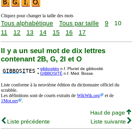
Cliquez pour changer la taille des mots
Tous alphabétique
Tous par taille
9
10
11
12
13
14
15
16
17
Il y a un seul mot de dix lettres
contenant 2B, G, 2I et O
•
gibbosités
n.f. Pluriel de gibbosité.
GIBBO
S
I
TES
•
GIBBOSITÉ
n.f. Méd. Bosse.
Liste conforme à la neuvième édition du dictionnaire officiel du
scrabble.
Les définitions sont de courts extraits de
WikWik.org
et de
1Mot.net
.
Haut de page
Liste précédente
Liste suivante