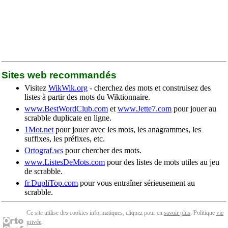
Sites web recommandés
Visitez
WikWik.org
- cherchez des mots et construisez des
listes à partir des mots du Wiktionnaire.
www.BestWordClub.com
et
www.Jette7.com
pour jouer au
scrabble duplicate en ligne.
1Mot.net
pour jouer avec les mots, les anagrammes, les
suffixes, les préfixes, etc.
Ortograf.ws
pour chercher des mots.
www.ListesDeMots.com
pour des listes de mots utiles au jeu
de scrabble.
fr.DupliTop.com
pour vous entraîner sérieusement au
scrabble.
Ce site utilise des cookies informatiques, cliquez pour en
savoir plus
. Politique
vie
privée
.