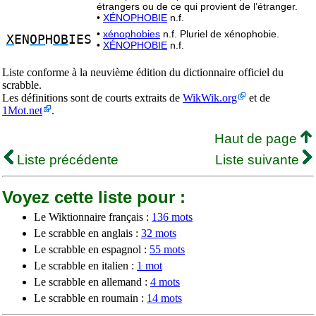
étrangers ou de ce qui provient de l’étranger.
•
XÉNOPHOBIE
n.f.
•
xénophobies
n.f. Pluriel de xénophobie.
X
EN
OP
H
OB
IES
•
XÉNOPHOBIE
n.f.
Liste conforme à la neuvième édition du dictionnaire officiel du
scrabble.
Les définitions sont de courts extraits de
WikWik.org
et de
1Mot.net
.
Haut de page
Liste précédente
Liste suivante
Voyez cette liste pour :
Le Wiktionnaire français :
136 mots
Le scrabble en anglais :
32 mots
Le scrabble en espagnol :
55 mots
Le scrabble en italien :
1 mot
Le scrabble en allemand :
4 mots
Le scrabble en roumain :
14 mots