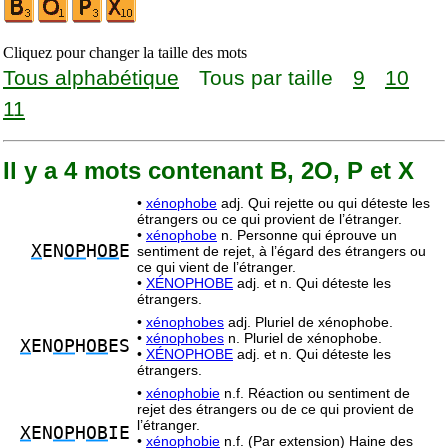
Cliquez pour changer la taille des mots
Tous alphabétique
Tous par taille
9
10
11
Il y a 4 mots contenant B, 2O, P et X
•
xénophobe
adj. Qui rejette ou qui déteste les
étrangers ou ce qui provient de l’étranger.
•
xénophobe
n. Personne qui éprouve un
X
EN
OP
H
OB
E
sentiment de rejet, à l’égard des étrangers ou
ce qui vient de l’étranger.
•
XÉNOPHOBE
adj. et n. Qui déteste les
étrangers.
•
xénophobes
adj. Pluriel de xénophobe.
•
xénophobes
n. Pluriel de xénophobe.
X
EN
OP
H
OB
ES
•
XÉNOPHOBE
adj. et n. Qui déteste les
étrangers.
•
xénophobie
n.f. Réaction ou sentiment de
rejet des étrangers ou de ce qui provient de
l’étranger.
X
EN
OP
H
OB
IE
•
xénophobie
n.f. (Par extension) Haine des