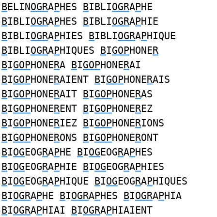
B
ELIN
OGR
A
P
HES
B
IBLI
OGR
A
P
HE
B
IBLI
OGR
A
P
HES
B
IBLI
OGR
A
P
HIE
B
IBLI
OGR
A
P
HIES
B
IBLI
OGR
A
P
HIQUE
B
IBLI
OGR
A
P
HIQUES
B
I
GOP
HONE
R
B
I
GOP
HONE
R
A
B
I
GOP
HONE
R
AI
B
I
GOP
HONE
R
AIENT
B
I
GOP
HONE
R
AIS
B
I
GOP
HONE
R
AIT
B
I
GOP
HONE
R
AS
B
I
GOP
HONE
R
ENT
B
I
GOP
HONE
R
EZ
B
I
GOP
HONE
R
IEZ
B
I
GOP
HONE
R
IONS
B
I
GOP
HONE
R
ONS
B
I
GOP
HONE
R
ONT
B
I
OG
EOG
R
A
P
HE
B
I
OG
EOG
R
A
P
HES
B
I
OG
EOG
R
A
P
HIE
B
I
OG
EOG
R
A
P
HIES
B
I
OG
EOG
R
A
P
HIQUE
B
I
OG
EOG
R
A
P
HIQUES
B
I
OGR
A
P
HE
B
I
OGR
A
P
HES
B
I
OGR
A
P
HIA
B
I
OGR
A
P
HIAI
B
I
OGR
A
P
HIAIENT