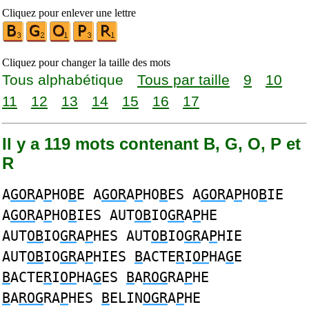
Cliquez pour enlever une lettre
Cliquez pour changer la taille des mots
Tous alphabétique
Tous par taille
9
10
11
12
13
14
15
16
17
Il y a 119 mots contenant B, G, O, P et
R
A
GOR
A
P
HO
B
E A
GOR
A
P
HO
B
ES A
GOR
A
P
HO
B
IE
A
GOR
A
P
HO
B
IES AUT
OB
IO
GR
A
P
HE
AUT
OB
IO
GR
A
P
HES AUT
OB
IO
GR
A
P
HIE
AUT
OB
IO
GR
A
P
HIES
B
ACTE
R
I
OP
HA
G
E
B
ACTE
R
I
OP
HA
G
ES
B
A
ROG
RA
P
HE
B
A
ROG
RA
P
HES
B
ELIN
OGR
A
P
HE