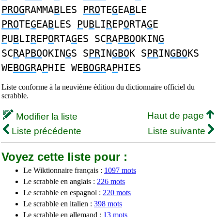
PROG
RAMMA
B
LES
PRO
TE
G
EA
B
LE
PRO
TE
G
EA
B
LES
P
U
B
LI
R
EP
O
RTA
G
E
P
U
B
LI
R
EP
O
RTA
G
ES SC
R
A
PBO
OKIN
G
SC
R
A
PBO
OKIN
G
S S
PR
IN
GBO
K S
PR
IN
GBO
KS
WE
BOGR
A
P
HIE WE
BOGR
A
P
HIES
Liste conforme à la neuvième édition du dictionnaire officiel du
scrabble.
Haut de page
Modifier la liste
Liste précédente
Liste suivante
Voyez cette liste pour :
Le Wiktionnaire français :
1097 mots
Le scrabble en anglais :
226 mots
Le scrabble en espagnol :
220 mots
Le scrabble en italien :
398 mots
Le scrabble en allemand :
13 mots