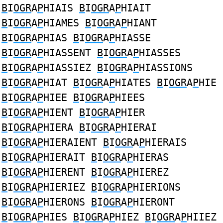
B
I
OGR
A
P
HIAIS
B
I
OGR
A
P
HIAIT
B
I
OGR
A
P
HIAMES
B
I
OGR
A
P
HIANT
B
I
OGR
A
P
HIAS
B
I
OGR
A
P
HIASSE
B
I
OGR
A
P
HIASSENT
B
I
OGR
A
P
HIASSES
B
I
OGR
A
P
HIASSIEZ
B
I
OGR
A
P
HIASSIONS
B
I
OGR
A
P
HIAT
B
I
OGR
A
P
HIATES
B
I
OGR
A
P
HIE
B
I
OGR
A
P
HIEE
B
I
OGR
A
P
HIEES
B
I
OGR
A
P
HIENT
B
I
OGR
A
P
HIER
B
I
OGR
A
P
HIERA
B
I
OGR
A
P
HIERAI
B
I
OGR
A
P
HIERAIENT
B
I
OGR
A
P
HIERAIS
B
I
OGR
A
P
HIERAIT
B
I
OGR
A
P
HIERAS
B
I
OGR
A
P
HIERENT
B
I
OGR
A
P
HIEREZ
B
I
OGR
A
P
HIERIEZ
B
I
OGR
A
P
HIERIONS
B
I
OGR
A
P
HIERONS
B
I
OGR
A
P
HIERONT
B
I
OGR
A
P
HIES
B
I
OGR
A
P
HIEZ
B
I
OGR
A
P
HIIEZ