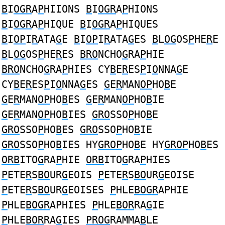
B
I
OGR
A
P
HIIONS
B
I
OGR
A
P
HIONS
B
I
OGR
A
P
HIQUE
B
I
OGR
A
P
HIQUES
B
I
OP
I
R
ATA
G
E
B
I
OP
I
R
ATA
G
ES
B
L
OG
OS
P
HE
R
E
B
L
OG
OS
P
HE
R
ES
BRO
NCHO
G
RA
P
HIE
BRO
NCHO
G
RA
P
HIES CY
B
E
R
ES
P
I
O
NNA
G
E
CY
B
E
R
ES
P
I
O
NNA
G
ES
G
E
R
MAN
OP
HO
B
E
G
E
R
MAN
OP
HO
B
ES
G
E
R
MAN
OP
HO
B
IE
G
E
R
MAN
OP
HO
B
IES
GRO
SSO
P
HO
B
E
GRO
SSO
P
HO
B
ES
GRO
SSO
P
HO
B
IE
GRO
SSO
P
HO
B
IES HY
GROP
HO
B
E HY
GROP
HO
B
ES
ORB
ITO
G
RA
P
HIE
ORB
ITO
G
RA
P
HIES
P
ETE
R
S
BO
UR
G
EOIS
P
ETE
R
S
BO
UR
G
EOISE
P
ETE
R
S
BO
UR
G
EOISES
P
HLE
BOGR
APHIE
P
HLE
BOGR
APHIES
P
HLE
BOR
RA
G
IE
P
HLE
BOR
RA
G
IES
PROG
RAMMA
B
LE