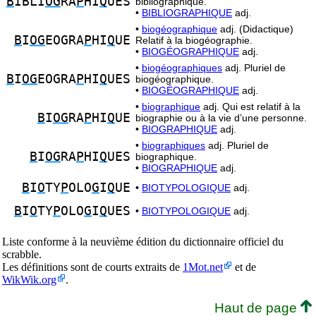
B
IBLI
OG
RA
P
HI
Q
UES
bibliographique.
•
BIBLIOGRAPHIQUE
adj.
•
biogéographique
adj. (Didactique)
B
I
OG
EOGRA
P
HI
Q
UE
Relatif à la biogéographie.
•
BIOGÉOGRAPHIQUE
adj.
•
biogéographiques
adj. Pluriel de
B
I
OG
EOGRA
P
HI
Q
UES
biogéographique.
•
BIOGÉOGRAPHIQUE
adj.
•
biographique
adj. Qui est relatif à la
B
I
OG
RA
P
HI
Q
UE
biographie ou à la vie d’une personne.
•
BIOGRAPHIQUE
adj.
•
biographiques
adj. Pluriel de
B
I
OG
RA
P
HI
Q
UES
biographique.
•
BIOGRAPHIQUE
adj.
B
I
O
TY
P
OLO
G
I
Q
UE
•
BIOTYPOLOGIQUE
adj.
B
I
O
TY
P
OLO
G
I
Q
UES
•
BIOTYPOLOGIQUE
adj.
Liste conforme à la neuvième édition du dictionnaire officiel du
scrabble.
Les définitions sont de courts extraits de
1Mot.net
et de
WikWik.org
.
Haut de page