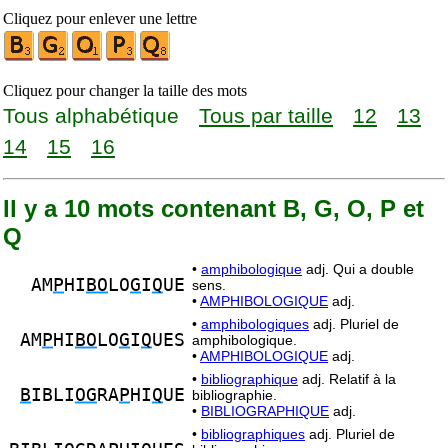
Cliquez pour enlever une lettre
Cliquez pour changer la taille des mots
Tous alphabétique
Tous par taille
12
13
14
15
16
Il y a 10 mots contenant B, G, O, P et
Q
•
amphibologique
adj. Qui a double
AM
P
HI
BO
LO
G
I
Q
UE
sens.
•
AMPHIBOLOGIQUE
adj.
•
amphibologiques
adj. Pluriel de
AM
P
HI
BO
LO
G
I
Q
UES
amphibologique.
•
AMPHIBOLOGIQUE
adj.
•
bibliographique
adj. Relatif à la
B
IBLI
OG
RA
P
HI
Q
UE
bibliographie.
•
BIBLIOGRAPHIQUE
adj.
•
bibliographiques
adj. Pluriel de