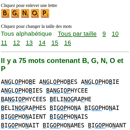
Cliquez pour enlever une lettre
Cliquez pour changer la taille des mots
Tous alphabétique
Tous par taille
9
10
11
12
13
14
15
16
Il y a 75 mots contenant B, G, N, O et
P
A
NG
L
OP
HO
B
E A
NG
L
OP
HO
B
ES A
NG
L
OP
HO
B
IE
A
NG
L
OP
HO
B
IES
B
A
NG
I
OP
HYCEE
B
A
NG
I
OP
HYCEES
B
ELI
NOG
RA
P
HE
B
ELI
NOG
RA
P
HES
B
I
GOP
HO
N
A
B
I
GOP
HO
N
AI
B
I
GOP
HO
N
AIENT
B
I
GOP
HO
N
AIS
B
I
GOP
HO
N
AIT
B
I
GOP
HO
N
AMES
B
I
GOP
HO
N
ANT