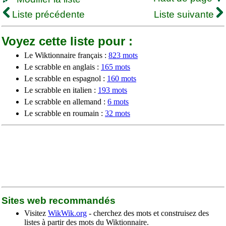
Liste précédente
Liste suivante
Voyez cette liste pour :
Le Wiktionnaire français :
823 mots
Le scrabble en anglais :
165 mots
Le scrabble en espagnol :
160 mots
Le scrabble en italien :
193 mots
Le scrabble en allemand :
6 mots
Le scrabble en roumain :
32 mots
Sites web recommandés
Visitez
WikWik.org
- cherchez des mots et construisez des
listes à partir des mots du Wiktionnaire.