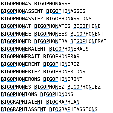
B
I
GOP
HO
N
AS
B
I
GOP
HO
N
ASSE
B
I
GOP
HO
N
ASSENT
B
I
GOP
HO
N
ASSES
B
I
GOP
HO
N
ASSIEZ
B
I
GOP
HO
N
ASSIONS
B
I
GOP
HO
N
AT
B
I
GOP
HO
N
ATES
B
I
GOP
HO
N
E
B
I
GOP
HO
N
EE
B
I
GOP
HO
N
EES
B
I
GOP
HO
N
ENT
B
I
GOP
HO
N
ER
B
I
GOP
HO
N
ERA
B
I
GOP
HO
N
ERAI
B
I
GOP
HO
N
ERAIENT
B
I
GOP
HO
N
ERAIS
B
I
GOP
HO
N
ERAIT
B
I
GOP
HO
N
ERAS
B
I
GOP
HO
N
ERENT
B
I
GOP
HO
N
EREZ
B
I
GOP
HO
N
ERIEZ
B
I
GOP
HO
N
ERIONS
B
I
GOP
HO
N
ERONS
B
I
GOP
HO
N
ERONT
B
I
GOP
HO
N
ES
B
I
GOP
HO
N
EZ
B
I
GOP
HO
N
IEZ
B
I
GOP
HO
N
IONS
B
I
GOP
HO
N
ONS
B
I
OG
RA
P
HIAIE
N
T
B
I
OG
RA
P
HIA
N
T
B
I
OG
RA
P
HIASSE
N
T
B
I
OG
RA
P
HIASSIO
N
S