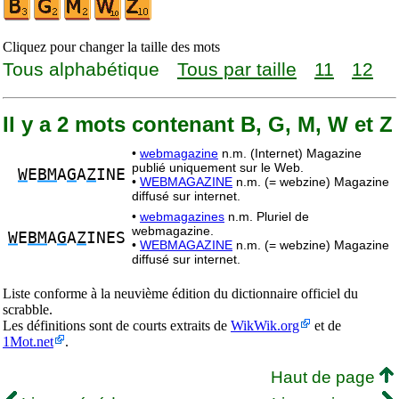
Cliquez pour changer la taille des mots
Tous alphabétique
Tous par taille
11
12
Il y a 2 mots contenant B, G, M, W et Z
•
webmagazine
n.m. (Internet) Magazine
publié uniquement sur le Web.
W
E
BM
A
G
A
Z
INE
•
WEBMAGAZINE
n.m. (= webzine) Magazine
diffusé sur internet.
•
webmagazines
n.m. Pluriel de
webmagazine.
W
E
BM
A
G
A
Z
INES
•
WEBMAGAZINE
n.m. (= webzine) Magazine
diffusé sur internet.
Liste conforme à la neuvième édition du dictionnaire officiel du
scrabble.
Les définitions sont de courts extraits de
WikWik.org
et de
1Mot.net
.
Haut de page