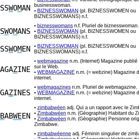
businesswoman.
SS
W
O
M
AN
•
BIZNESSWOMAN
(pl. BIZNESSWOMEN ou
BIZNESSWOMANS) n.f.
•
biznesswomans
n.f. Pluriel de biznesswoman.
S
W
O
M
ANS
•
BIZNESSWOMAN
(pl. BIZNESSWOMEN ou
BIZNESSWOMANS) n.f.
•
BIZNESSWOMAN
(pl. BIZNESSWOMEN ou
SS
W
O
M
EN
BIZNESSWOMANS) n.f.
•
webmagazine
n.m. (Internet) Magazine publi
sur le Web.
AGA
Z
INE
•
WEBMAGAZINE
n.m. (= webzine) Magazine di
internet.
•
webmagazines
n.m. Pluriel de webmagazine.
GA
Z
INES
•
WEBMAGAZINE
n.m. (= webzine) Magazine di
internet.
•
zimbabwéen
adj. Qui a un rapport avec le Zi
•
Zimbabwéen
n.m. (Géographie) Habitant du 
B
AB
WE
EN
•
Zimbabwéen
n.m. (Géographie) Personne orig
Zimbabwe.
•
zimbabwéenne
adj. Féminin singulier de zim