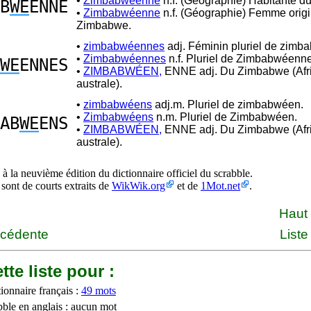
•
Zimbabwéenne
n.f. (Géographie) Habitante 
B
WE
ENNE
•
Zimbabwéenne
n.f. (Géographie) Femme origi
Zimbabwe.
•
zimbabwéennes
adj. Féminin pluriel de zimb
•
Zimbabwéennes
n.f. Pluriel de Zimbabwéenne
WE
ENNES
•
ZIMBABWÉEN,
ENNE adj. Du Zimbabwe (Afr
australe).
•
zimbabwéens
adj.m. Pluriel de zimbabwéen.
•
Zimbabwéens
n.m. Pluriel de Zimbabwéen.
AB
WE
ENS
•
ZIMBABWÉEN,
ENNE adj. Du Zimbabwe (Afr
australe).
à la neuvième édition du dictionnaire officiel du scrabble.
 sont de courts extraits de
WikWik.org
et de
1Mot.net
.
Haut
écédente
Liste
tte liste pour :
ionnaire français :
49 mots
bble en anglais : aucun mot