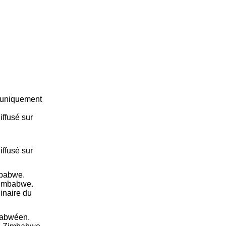
é uniquement
ffusé sur
ffusé sur
mbabwe.
Zimbabwe.
inaire du
babwéen.