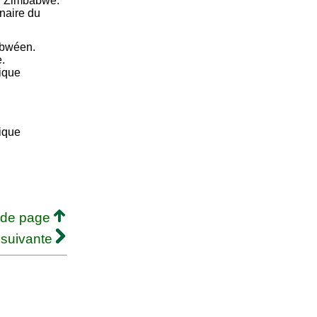
du Zimbabwe.
naire du
abwéen.
.
ique
ique
 de page
 suivante