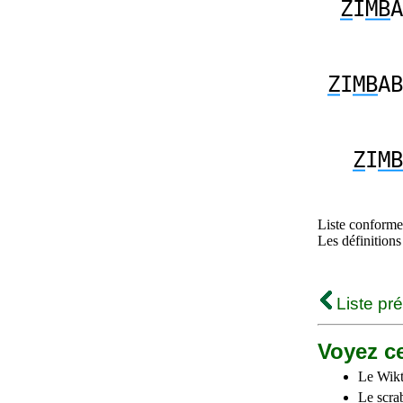
Z
I
MB
A
Z
I
MB
AB
Z
I
MB
Liste conforme 
Les définitions
Liste pr
Voyez ce
Le Wikt
Le scra