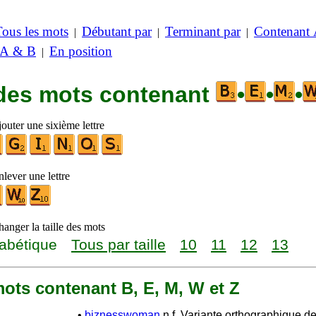
Tous les mots
Débutant par
Terminant par
Contenant
|
|
|
 A & B
En position
|
 des mots contenant
•
•
•
outer une sixième lettre
lever une lettre
anger la taille des mots
abétique
Tous par taille
10
11
12
13
 mots contenant B, E, M, W et Z
•
biznesswoman
n.f. Variante orthographique d