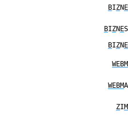
B
I
Z
N
E
B
I
Z
N
E
S
B
I
Z
N
E
WEBM
WEBM
A
Z
I
M