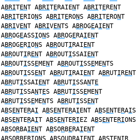
A
BRI
T
EN
T A
BRI
T
E
RAIE
N
T A
BRI
T
E
RE
N
T
A
BRI
T
E
RIO
N
S A
BRI
T
E
RO
N
S A
BRI
T
E
RO
N
T
A
BRI
V
EN
T A
BRI
V
EN
TS A
BR
OG
E
A
I
E
N
T
A
BR
OG
E
ASS
I
O
N
S A
BR
OG
E
RA
I
E
N
T
A
BR
OG
E
R
I
O
N
S A
BR
OUT
I
RAI
EN
T
A
BR
OUT
I
R
EN
T A
BR
OUT
I
SSAI
EN
T
A
BR
OUT
I
SS
E
ME
N
T A
BR
OUT
I
SS
E
ME
N
TS
A
BR
OUT
I
SS
EN
T A
BR
UT
I
RAI
EN
T A
BR
UT
I
R
EN
T
A
BR
UT
I
SSAI
EN
T A
BR
UT
I
SSA
N
T
E
A
BR
UT
I
SSA
N
T
E
S A
BR
UT
I
SS
E
ME
N
T
A
BR
UT
I
SS
E
ME
N
TS A
BR
UT
I
SS
EN
T
A
B
S
EN
TE
R
A
I
A
B
S
EN
TE
R
A
I
ENT A
B
S
EN
TE
R
A
I
S
A
B
S
EN
TE
R
A
I
T A
B
S
EN
TE
RI
EZ A
B
S
EN
TE
RI
ONS
A
B
SO
R
BA
IEN
T A
B
SO
R
B
E
RA
I
E
N
T
A
B
SO
R
B
E
R
I
O
N
S A
B
SOUD
R
A
IEN
T A
B
ST
ENIR