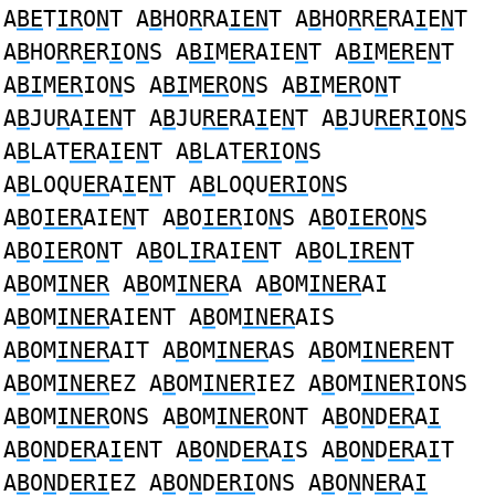
A
BE
T
IR
O
N
T A
B
HO
R
RA
IEN
T A
B
HO
R
R
E
RA
I
E
N
T
A
B
HO
R
R
E
R
I
O
N
S A
BI
M
ER
AIE
N
T A
BI
M
ER
E
N
T
A
BI
M
ER
IO
N
S A
BI
M
ER
O
N
S A
BI
M
ER
O
N
T
A
B
JU
R
A
IEN
T A
B
JU
RE
RA
I
E
N
T A
B
JU
RE
R
I
O
N
S
A
B
LAT
ER
A
I
E
N
T A
B
LAT
ERI
O
N
S
A
B
LOQU
ER
A
I
E
N
T A
B
LOQU
ERI
O
N
S
A
B
O
IER
AIE
N
T A
B
O
IER
IO
N
S A
B
O
IER
O
N
S
A
B
O
IER
O
N
T A
B
OL
IR
AI
EN
T A
B
OL
IREN
T
A
B
OM
INER
A
B
OM
INER
A A
B
OM
INER
AI
A
B
OM
INER
AIENT A
B
OM
INER
AIS
A
B
OM
INER
AIT A
B
OM
INER
AS A
B
OM
INER
ENT
A
B
OM
INER
EZ A
B
OM
INER
IEZ A
B
OM
INER
IONS
A
B
OM
INER
ONS A
B
OM
INER
ONT A
B
O
N
D
ER
A
I
A
B
O
N
D
ER
A
I
ENT A
B
O
N
D
ER
A
I
S A
B
O
N
D
ER
A
I
T
A
B
O
N
D
ERI
EZ A
B
O
N
D
ERI
ONS A
B
O
N
N
ER
A
I