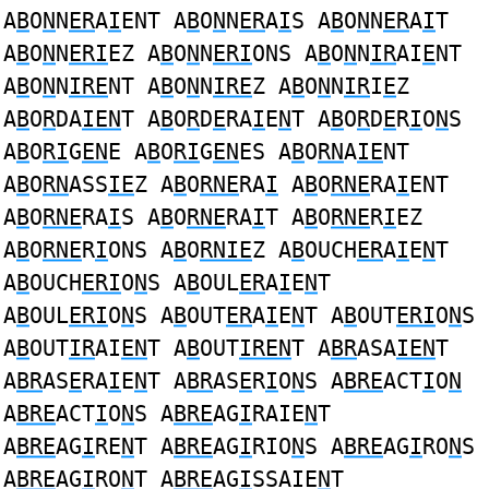
A
B
O
N
N
ER
A
I
ENT A
B
O
N
N
ER
A
I
S A
B
O
N
N
ER
A
I
T
A
B
O
N
N
ERI
EZ A
B
O
N
N
ERI
ONS A
B
O
N
N
IR
AI
E
NT
A
B
O
N
N
IRE
NT A
B
O
N
N
IRE
Z A
B
O
N
N
IR
I
E
Z
A
B
O
R
DA
IEN
T A
B
O
R
D
E
RA
I
E
N
T A
B
O
R
D
E
R
I
O
N
S
A
B
O
RI
G
EN
E A
B
O
RI
G
EN
ES A
B
O
RN
A
IE
NT
A
B
O
RN
ASS
IE
Z A
B
O
RNE
RA
I
A
B
O
RNE
RA
I
ENT
A
B
O
RNE
RA
I
S A
B
O
RNE
RA
I
T A
B
O
RNE
R
I
EZ
A
B
O
RNE
R
I
ONS A
B
O
RNIE
Z A
B
OUCH
ER
A
I
E
N
T
A
B
OUCH
ERI
O
N
S A
B
OUL
ER
A
I
E
N
T
A
B
OUL
ERI
O
N
S A
B
OUT
ER
A
I
E
N
T A
B
OUT
ERI
O
N
S
A
B
OUT
IR
AI
EN
T A
B
OUT
IREN
T A
BR
ASA
IEN
T
A
BR
AS
E
RA
I
E
N
T A
BR
AS
E
R
I
O
N
S A
BRE
ACT
I
O
N
A
BRE
ACT
I
O
N
S A
BRE
AG
I
RAIE
N
T
A
BRE
AG
I
RE
N
T A
BRE
AG
I
RIO
N
S A
BRE
AG
I
RO
N
S
A
BRE
AG
I
RO
N
T A
BRE
AG
I
SSAIE
N
T