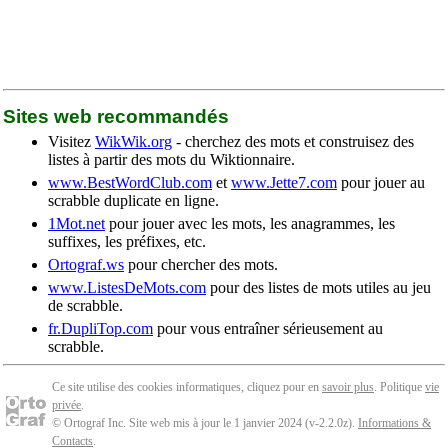
Sites web recommandés
Visitez
WikWik.org
- cherchez des mots et construisez des
listes à partir des mots du Wiktionnaire.
www.BestWordClub.com
et
www.Jette7.com
pour jouer au
scrabble duplicate en ligne.
1Mot.net
pour jouer avec les mots, les anagrammes, les
suffixes, les préfixes, etc.
Ortograf.ws
pour chercher des mots.
www.ListesDeMots.com
pour des listes de mots utiles au jeu
de scrabble.
fr.DupliTop.com
pour vous entraîner sérieusement au
scrabble.
Ce site utilise des cookies informatiques, cliquez pour en
savoir plus
. Politique
vie
privée
.
© Ortograf Inc. Site web mis à jour le 1 janvier 2024 (v-2.2.0
z
).
Informations &
Contacts
.