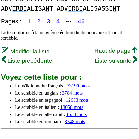
ADV
ERBI
ALISA
N
T ADV
ERBI
ALISASSE
N
T
Pages :
1
2
3
4
46
•••
Liste conforme à la neuvième édition du dictionnaire officiel du
scrabble.
Haut de page
Modifier la liste
Liste précédente
Liste suivante
Voyez cette liste pour :
Le Wiktionnaire français :
73190 mots
Le scrabble en anglais :
3784 mots
Le scrabble en espagnol :
12683 mots
Le scrabble en italien :
13058 mots
Le scrabble en allemand :
1533 mots
Le scrabble en roumain :
8348 mots