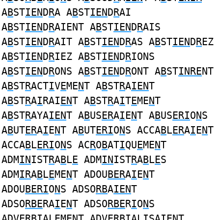
A
B
ST
IEN
D
R
A A
B
ST
IEN
D
R
AI
A
B
ST
IEN
D
R
AIENT A
B
ST
IEN
D
R
AIS
A
B
ST
IEN
D
R
AIT A
B
ST
IEN
D
R
AS A
B
ST
IEN
D
R
EZ
A
B
ST
IEN
D
R
IEZ A
B
ST
IEN
D
R
IONS
A
B
ST
IEN
D
R
ONS A
B
ST
IEN
D
R
ONT A
B
ST
INRE
NT
A
B
ST
R
ACT
I
V
E
ME
N
T A
B
ST
R
A
IEN
T
A
B
ST
R
A
I
RAI
EN
T A
B
ST
R
A
I
T
E
ME
N
T
A
B
ST
R
AYA
IEN
T A
B
US
ER
A
I
E
N
T A
B
US
ERI
O
N
S
A
B
UT
ER
A
I
E
N
T A
B
UT
ERI
O
N
S ACCA
B
L
ER
A
I
E
N
T
ACCA
B
L
ERI
O
N
S AC
R
O
B
AT
I
QU
E
ME
N
T
ADM
IN
IST
R
A
B
L
E
ADM
IN
IST
R
A
B
L
E
S
ADM
IR
A
B
L
E
ME
N
T ADOU
BER
A
I
E
N
T
ADOU
BERI
O
N
S ADSO
RB
A
IEN
T
ADSO
RBE
RA
I
E
N
T ADSO
RBE
R
I
O
N
S
ADV
ERBI
ALEME
N
T ADV
ERBI
ALISAIE
N
T