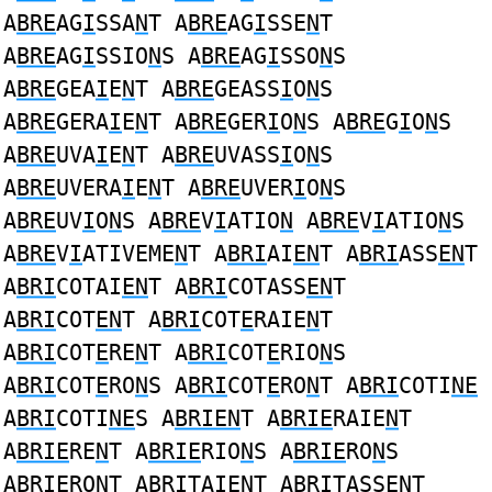
A
BRE
AG
I
SSA
N
T A
BRE
AG
I
SSE
N
T
A
BRE
AG
I
SSIO
N
S A
BRE
AG
I
SSO
N
S
A
BRE
GEA
I
E
N
T A
BRE
GEASS
I
O
N
S
A
BRE
GERA
I
E
N
T A
BRE
GER
I
O
N
S A
BRE
G
I
O
N
S
A
BRE
UVA
I
E
N
T A
BRE
UVASS
I
O
N
S
A
BRE
UVERA
I
E
N
T A
BRE
UVER
I
O
N
S
A
BRE
UV
I
O
N
S A
BRE
V
I
ATIO
N
A
BRE
V
I
ATIO
N
S
A
BRE
V
I
ATIVEME
N
T A
BRI
AI
EN
T A
BRI
ASS
EN
T
A
BRI
COTAI
EN
T A
BRI
COTASS
EN
T
A
BRI
COT
EN
T A
BRI
COT
E
RAIE
N
T
A
BRI
COT
E
RE
N
T A
BRI
COT
E
RIO
N
S
A
BRI
COT
E
RO
N
S A
BRI
COT
E
RO
N
T A
BRI
COTI
NE
A
BRI
COTI
NE
S A
BRIEN
T A
BRIE
RAIE
N
T
A
BRIE
RE
N
T A
BRIE
RIO
N
S A
BRIE
RO
N
S
A
BRIE
RO
N
T A
BRI
TAI
EN
T A
BRI
TASS
EN
T