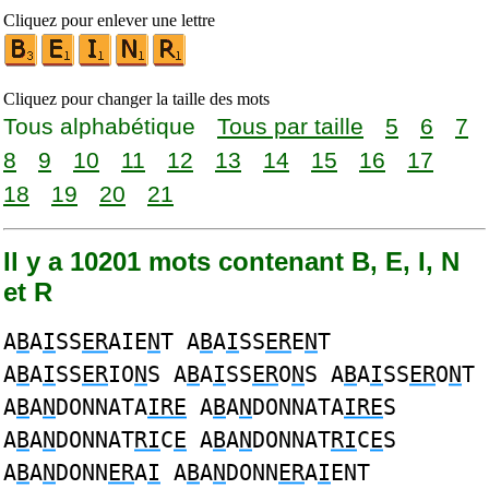
Cliquez pour enlever une lettre
Cliquez pour changer la taille des mots
Tous alphabétique
Tous par taille
5
6
7
8
9
10
11
12
13
14
15
16
17
18
19
20
21
Il y a 10201 mots contenant B, E, I, N
et R
A
B
A
I
SS
ER
AIE
N
T A
B
A
I
SS
ER
E
N
T
A
B
A
I
SS
ER
IO
N
S A
B
A
I
SS
ER
O
N
S A
B
A
I
SS
ER
O
N
T
A
B
A
N
DONNATA
IRE
A
B
A
N
DONNATA
IRE
S
A
B
A
N
DONNAT
RI
C
E
A
B
A
N
DONNAT
RI
C
E
S
A
B
A
N
DONN
ER
A
I
A
B
A
N
DONN
ER
A
I
ENT