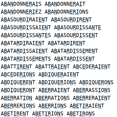
A
B
A
N
DONN
ER
A
I
S A
B
A
N
DONN
ER
A
I
T
A
B
A
N
DONN
ERI
EZ A
B
A
N
DONN
ERI
ONS
A
B
ASOU
R
D
I
RAI
EN
T A
B
ASOU
R
D
I
R
EN
T
A
B
ASOU
R
D
I
SSAI
EN
T A
B
ASOU
R
D
I
SSA
N
T
E
A
B
ASOU
R
D
I
SSA
N
T
E
S A
B
ASOU
R
D
I
SS
EN
T
A
B
ATA
R
D
I
RAI
EN
T A
B
ATA
R
D
I
R
EN
T
A
B
ATA
R
D
I
SSAI
EN
T A
B
ATA
R
D
I
SS
E
ME
N
T
A
B
ATA
R
D
I
SS
E
ME
N
TS A
B
ATA
R
D
I
SS
EN
T
A
B
ATT
IREN
T A
B
ATT
R
A
IEN
T A
B
C
E
DE
R
A
I
E
N
T
A
B
C
E
DE
RI
O
N
S A
B
D
I
QU
ER
AIE
N
T
A
B
D
I
QU
ER
E
N
T A
B
D
I
QU
ER
IO
N
S A
B
D
I
QU
ER
O
N
S
A
B
D
I
QU
ER
O
N
T A
BER
RA
I
E
N
T A
BER
RASS
I
O
N
S
A
BER
RAT
I
O
N
A
BER
RAT
I
O
N
S A
BER
RERA
I
E
N
T
A
BER
RER
I
O
N
S A
BER
R
I
O
N
S A
BE
T
IR
AIE
N
T
A
BE
T
IR
E
N
T A
BE
T
IR
IO
N
S A
BE
T
IR
O
N
S