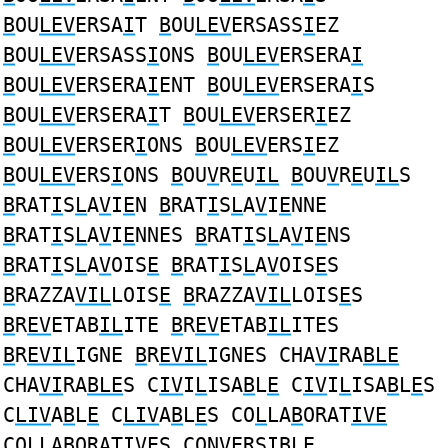
B
OU
LEV
ERSA
I
T
B
OU
LEV
ERSASS
I
EZ
B
OU
LEV
ERSASS
I
ONS
B
OU
LEV
ERSERA
I
B
OU
LEV
ERSERA
I
ENT
B
OU
LEV
ERSERA
I
S
B
OU
LEV
ERSERA
I
T
B
OU
LEV
ERSER
I
EZ
B
OU
LEV
ERSER
I
ONS
B
OU
LEV
ERS
I
EZ
B
OU
LEV
ERS
I
ONS
B
OU
V
R
E
U
IL
B
OU
V
R
E
U
IL
S
B
RAT
I
S
L
A
V
I
E
N
B
RAT
I
S
L
A
V
I
E
NNE
B
RAT
I
S
L
A
V
I
E
NNES
B
RAT
I
S
L
A
V
I
E
NS
B
RAT
I
S
L
A
V
OIS
E
B
RAT
I
S
L
A
V
OIS
E
S
B
RAZZA
VIL
LOIS
E
B
RAZZA
VIL
LOIS
E
S
B
R
EV
ETAB
IL
ITE
B
R
EV
ETAB
IL
ITES
B
R
EVIL
IGNE
B
R
EVIL
IGNES CHA
VI
RA
BLE
CHA
VI
RA
BLE
S C
IV
I
L
ISA
B
L
E
C
IV
I
L
ISA
B
L
E
S
C
LIV
A
B
L
E
C
LIV
A
B
L
E
S CO
L
LA
B
ORAT
IVE
CO
L
LA
B
ORAT
IVE
S CON
VE
RS
IBL
E