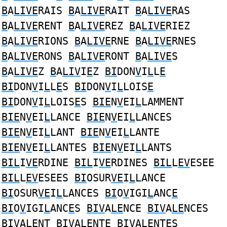
B
A
LIVE
RAIS
B
A
LIVE
RAIT
B
A
LIVE
RAS
B
A
LIVE
RENT
B
A
LIVE
REZ
B
A
LIVE
RIEZ
B
A
LIVE
RIONS
B
A
LIVE
RNE
B
A
LIVE
RNES
B
A
LIVE
RONS
B
A
LIVE
RONT
B
A
LIVE
S
B
A
LIVE
Z
B
A
LIV
I
E
Z
BI
DON
V
I
L
L
E
BI
DON
V
I
L
L
E
S
BI
DON
V
I
L
LOIS
E
BI
DON
V
I
L
LOIS
E
S
BIE
N
V
EI
L
LAMMENT
BIE
N
V
EI
L
LANCE
BIE
N
V
EI
L
LANCES
BIE
N
V
EI
L
LANT
BIE
N
V
EI
L
LANTE
BIE
N
V
EI
L
LANTES
BIE
N
V
EI
L
LANTS
BIL
I
VE
RDINE
BIL
I
VE
RDINES
BIL
L
EV
ESEE
BIL
L
EV
ESEES
BI
OSUR
VE
I
L
LANCE
BI
OSUR
VE
I
L
LANCES
BI
O
V
IGI
L
ANC
E
BI
O
V
IGI
L
ANC
E
S
BIV
A
LE
NCE
BIV
A
LE
NCES
BIV
A
LE
NT
BIV
A
LE
NTE
BIV
A
LE
NTES