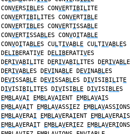
CON
VE
RS
IBL
ES CON
VE
RT
IB
I
L
ITE
CON
VE
RT
IB
I
L
ITES CON
VE
RT
IBL
E
CON
VE
RT
IBL
ES CON
VE
RT
I
SSA
BL
E
CON
VE
RT
I
SSA
BL
ES CON
V
O
I
TA
BLE
CON
V
O
I
TA
BLE
S CU
L
T
IV
A
B
L
E
CU
L
T
IV
A
B
L
E
S
D
ELIB
ERATI
V
E D
ELIB
ERATI
V
ES
D
E
R
IV
A
B
I
L
ITE D
E
R
IV
A
B
I
L
ITES D
E
R
IV
A
BL
E
D
E
R
IV
A
BL
ES D
EVI
NA
BL
E D
EVI
NA
BL
ES
D
EVI
SSA
BL
E D
EVI
SSA
BL
ES D
IV
ISI
B
I
L
IT
E
D
IV
ISI
B
I
L
IT
E
S D
IV
ISI
BLE
D
IV
ISI
BLE
S
E
M
BL
A
V
A
I
E
M
BL
A
V
A
I
ENT
E
M
BL
A
V
A
I
S
E
M
BL
A
V
A
I
T
E
M
BL
A
V
ASS
I
EZ
E
M
BL
A
V
ASS
I
ONS
E
M
BL
A
V
ERA
I
E
M
BL
A
V
ERA
I
ENT
E
M
BL
A
V
ERA
I
S
E
M
BL
A
V
ERA
I
T
E
M
BL
A
V
ER
I
EZ
E
M
BL
A
V
ER
I
ONS
E
M
BL
A
VI
EZ
E
M
BL
A
VI
ONS
E
N
VI
A
BL
E