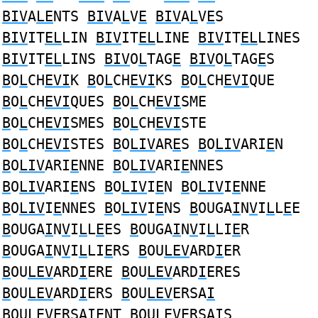
BIV
A
LE
NTS
BIV
A
L
V
E
BIV
A
L
V
E
S
BIV
IT
EL
LIN
BIV
IT
EL
LINE
BIV
IT
EL
LINES
BIV
IT
EL
LINS
BIV
O
L
TAG
E
BIV
O
L
TAG
E
S
B
O
L
CH
EVI
K
B
O
L
CH
EVI
KS
B
O
L
CH
EVI
QUE
B
O
L
CH
EVI
QUES
B
O
L
CH
EVI
SME
B
O
L
CH
EVI
SMES
B
O
L
CH
EVI
STE
B
O
L
CH
EVI
STES
B
O
LIV
AR
E
S
B
O
LIV
ARI
E
N
B
O
LIV
ARI
E
NNE
B
O
LIV
ARI
E
NNES
B
O
LIV
ARI
E
NS
B
O
LIV
I
E
N
B
O
LIV
I
E
NNE
B
O
LIV
I
E
NNES
B
O
LIV
I
E
NS
B
OUGA
I
N
V
I
L
L
E
E
B
OUGA
I
N
V
I
L
L
E
ES
B
OUGA
I
N
V
I
L
LI
E
R
B
OUGA
I
N
V
I
L
LI
E
RS
B
OU
LEV
ARD
I
ER
B
OU
LEV
ARD
I
ERE
B
OU
LEV
ARD
I
ERES
B
OU
LEV
ARD
I
ERS
B
OU
LEV
ERSA
I
B
OU
LEV
ERSA
I
ENT
B
OU
LEV
ERSA
I
S