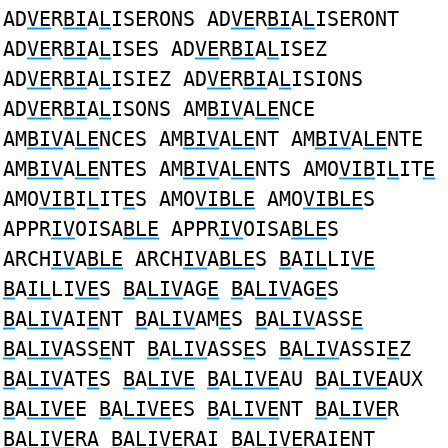
AD
VE
R
BI
A
L
ISERONS AD
VE
R
BI
A
L
ISERONT
AD
VE
R
BI
A
L
ISES AD
VE
R
BI
A
L
ISEZ
AD
VE
R
BI
A
L
ISIEZ AD
VE
R
BI
A
L
ISIONS
AD
VE
R
BI
A
L
ISONS AM
BIV
A
LE
NCE
AM
BIV
A
LE
NCES AM
BIV
A
LE
NT AM
BIV
A
LE
NTE
AM
BIV
A
LE
NTES AM
BIV
A
LE
NTS AMO
VIB
I
L
IT
E
AMO
VIB
I
L
IT
E
S AMO
VIBLE
AMO
VIBLE
S
APPR
IV
OISA
BLE
APPR
IV
OISA
BLE
S
ARCH
IV
A
BLE
ARCH
IV
A
BLE
S
B
A
IL
LI
VE
B
A
IL
LI
VE
S
B
A
LIV
AG
E
B
A
LIV
AG
E
S
B
A
LIV
AI
E
NT
B
A
LIV
AM
E
S
B
A
LIV
ASS
E
B
A
LIV
ASS
E
NT
B
A
LIV
ASS
E
S
B
A
LIV
ASSI
E
Z
B
A
LIV
AT
E
S
B
A
LIVE
B
A
LIVE
AU
B
A
LIVE
AUX
B
A
LIVE
E
B
A
LIVE
ES
B
A
LIVE
NT
B
A
LIVE
R
B
A
LIVE
RA
B
A
LIVE
RAI
B
A
LIVE
RAIENT