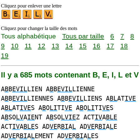
Cliquez pour enlever une lettre
Cliquez pour changer la taille des mots
Tous alphabétique
Tous par taille
6
7
8
9
10
11
12
13
14
15
16
17
18
19
Il y a 685 mots contenant B, E, I, L et V
A
B
B
EVIL
LIEN A
B
B
EVIL
LIENNE
A
B
B
EVIL
LIENNES A
B
B
EVIL
LIENS A
BL
AT
IVE
A
BL
AT
IVE
S A
B
O
LI
TI
VE
A
B
O
LI
TI
VE
S
A
B
SO
LV
A
IE
NT A
B
SO
LVIE
Z ACT
IV
A
BLE
ACT
IV
A
BLE
S AD
VE
R
BI
A
L
AD
VE
R
BI
A
L
E
AD
VE
R
BI
A
L
EMENT AD
VE
R
BI
A
L
ES