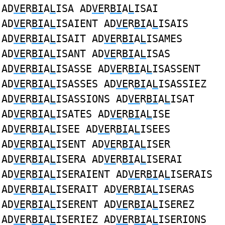
AD
VE
R
BI
A
L
ISA AD
VE
R
BI
A
L
ISAI
AD
VE
R
BI
A
L
ISAIENT AD
VE
R
BI
A
L
ISAIS
AD
VE
R
BI
A
L
ISAIT AD
VE
R
BI
A
L
ISAMES
AD
VE
R
BI
A
L
ISANT AD
VE
R
BI
A
L
ISAS
AD
VE
R
BI
A
L
ISASSE AD
VE
R
BI
A
L
ISASSENT
AD
VE
R
BI
A
L
ISASSES AD
VE
R
BI
A
L
ISASSIEZ
AD
VE
R
BI
A
L
ISASSIONS AD
VE
R
BI
A
L
ISAT
AD
VE
R
BI
A
L
ISATES AD
VE
R
BI
A
L
ISE
AD
VE
R
BI
A
L
ISEE AD
VE
R
BI
A
L
ISEES
AD
VE
R
BI
A
L
ISENT AD
VE
R
BI
A
L
ISER
AD
VE
R
BI
A
L
ISERA AD
VE
R
BI
A
L
ISERAI
AD
VE
R
BI
A
L
ISERAIENT AD
VE
R
BI
A
L
ISERAIS
AD
VE
R
BI
A
L
ISERAIT AD
VE
R
BI
A
L
ISERAS
AD
VE
R
BI
A
L
ISERENT AD
VE
R
BI
A
L
ISEREZ
AD
VE
R
BI
A
L
ISERIEZ AD
VE
R
BI
A
L
ISERIONS