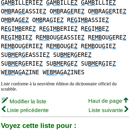
G
A
MB
ILL
E
RIE
Z
G
A
MB
ILL
EZ
G
A
MB
ILLI
EZ
O
MB
RA
GE
ASSIE
Z
O
MB
RA
GE
RE
Z
O
MB
RA
GE
RIE
Z
O
MB
RA
GEZ
O
MB
RA
G
I
EZ
R
EG
I
MB
ASSIE
Z
R
EG
I
MB
ERE
Z
R
EG
I
MB
ERIE
Z
R
EG
I
MB
E
Z
R
EG
I
MB
IE
Z
R
EMB
OU
G
EASSIE
Z
R
EMB
OU
G
ERE
Z
R
EMB
OU
G
ERIE
Z
R
EMB
OU
G
E
Z
R
EMB
OU
G
IE
Z
SU
BME
R
G
EASSIE
Z
SU
BME
R
G
ERE
Z
SU
BME
R
G
ERIE
Z
SU
BME
R
G
E
Z
SU
BME
R
G
IE
Z
W
EBM
A
G
A
Z
INE W
EBM
A
G
A
Z
INES
Liste conforme à la neuvième édition du dictionnaire officiel du
scrabble.
Haut de page
Modifier la liste
Liste précédente
Liste suivante
Voyez cette liste pour :