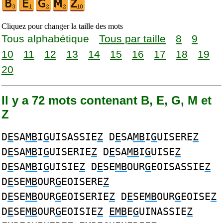
Cliquez pour changer la taille des mots
Tous alphabétique
Tous par taille
8
9
10
11
12
13
14
15
16
17
18
19
20
Il y a 72 mots contenant B, E, G, M et
Z
D
E
SA
MB
I
G
UISASSIE
Z
D
E
SA
MB
I
G
UISERE
Z
D
E
SA
MB
I
G
UISERIE
Z
D
E
SA
MB
I
G
UISE
Z
D
E
SA
MB
I
G
UISIE
Z
D
E
SE
MB
OUR
G
EOISASSIE
Z
D
E
SE
MB
OUR
G
EOISERE
Z
D
E
SE
MB
OUR
G
EOISERIE
Z
D
E
SE
MB
OUR
G
EOISE
Z
D
E
SE
MB
OUR
G
EOISIE
Z
EMB
E
G
UINASSIE
Z