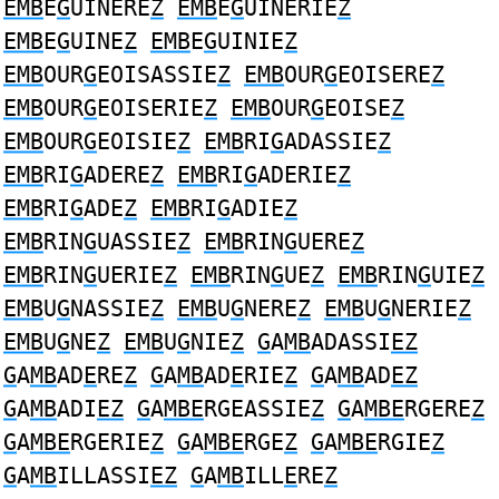
EMB
E
G
UINERE
Z
EMB
E
G
UINERIE
Z
EMB
E
G
UINE
Z
EMB
E
G
UINIE
Z
EMB
OUR
G
EOISASSIE
Z
EMB
OUR
G
EOISERE
Z
EMB
OUR
G
EOISERIE
Z
EMB
OUR
G
EOISE
Z
EMB
OUR
G
EOISIE
Z
EMB
RI
G
ADASSIE
Z
EMB
RI
G
ADERE
Z
EMB
RI
G
ADERIE
Z
EMB
RI
G
ADE
Z
EMB
RI
G
ADIE
Z
EMB
RIN
G
UASSIE
Z
EMB
RIN
G
UERE
Z
EMB
RIN
G
UERIE
Z
EMB
RIN
G
UE
Z
EMB
RIN
G
UIE
Z
EMB
U
G
NASSIE
Z
EMB
U
G
NERE
Z
EMB
U
G
NERIE
Z
EMB
U
G
NE
Z
EMB
U
G
NIE
Z
G
A
MB
ADASSI
EZ
G
A
MB
AD
E
RE
Z
G
A
MB
AD
E
RIE
Z
G
A
MB
AD
EZ
G
A
MB
ADI
EZ
G
A
MBE
RGEASSIE
Z
G
A
MBE
RGERE
Z
G
A
MBE
RGERIE
Z
G
A
MBE
RGE
Z
G
A
MBE
RGIE
Z
G
A
MB
ILLASSI
EZ
G
A
MB
ILL
E
RE
Z