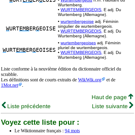
W
URT
EMB
ER
G
EOIS
•
Wurtembergeois
n.m. Habitant du
Wurtemberg.
•
WURTEMBERGEOIS,
E adj. Du
Wurtemberg (Allemagne).
•
wurtembergeoise
adj. Féminin
singulier de wurtembergeois.
W
URT
EMB
ER
G
EOISE
•
WURTEMBERGEOIS,
E adj. Du
Wurtemberg (Allemagne).
•
wurtembergeoises
adj. Féminin
pluriel de wurtembergeois.
W
URT
EMB
ER
G
EOISES
•
WURTEMBERGEOIS,
E adj. Du
Wurtemberg (Allemagne).
Liste conforme à la neuvième édition du dictionnaire officiel du
scrabble.
Les définitions sont de courts extraits de
WikWik.org
et de
1Mot.net
.
Haut de page
Liste précédente
Liste suivante
Voyez cette liste pour :
Le Wiktionnaire français :
94 mots