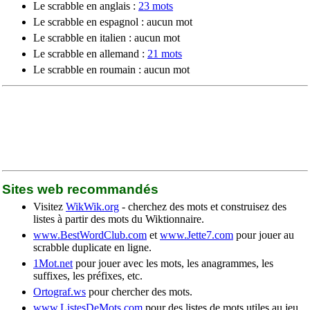
Le scrabble en anglais :
23 mots
Le scrabble en espagnol : aucun mot
Le scrabble en italien : aucun mot
Le scrabble en allemand :
21 mots
Le scrabble en roumain : aucun mot
Sites web recommandés
Visitez
WikWik.org
- cherchez des mots et construisez des
listes à partir des mots du Wiktionnaire.
www.BestWordClub.com
et
www.Jette7.com
pour jouer au
scrabble duplicate en ligne.
1Mot.net
pour jouer avec les mots, les anagrammes, les
suffixes, les préfixes, etc.
Ortograf.ws
pour chercher des mots.
www.ListesDeMots.com
pour des listes de mots utiles au jeu