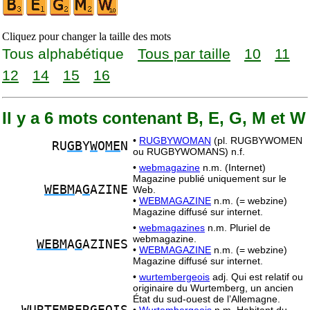
Cliquez pour changer la taille des mots
Tous alphabétique
Tous par taille
10
11
12
14
15
16
Il y a 6 mots contenant B, E, G, M et W
•
RUGBYWOMAN
(pl. RUGBYWOMEN
RU
GB
Y
W
O
ME
N
ou RUGBYWOMANS) n.f.
•
webmagazine
n.m. (Internet)
Magazine publié uniquement sur le
WEBM
A
G
AZINE
Web.
•
WEBMAGAZINE
n.m. (= webzine)
Magazine diffusé sur internet.
•
webmagazines
n.m. Pluriel de
webmagazine.
WEBM
A
G
AZINES
•
WEBMAGAZINE
n.m. (= webzine)
Magazine diffusé sur internet.
•
wurtembergeois
adj. Qui est relatif ou
originaire du Wurtemberg, un ancien
État du sud-ouest de l’Allemagne.