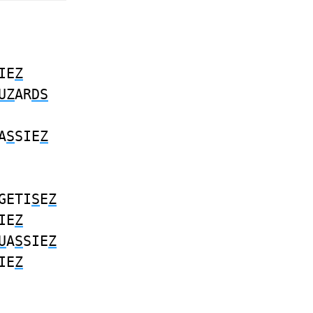
IE
Z
UZ
AR
DS
A
S
SIE
Z
GETI
S
E
Z
IE
Z
U
A
S
SIE
Z
IE
Z