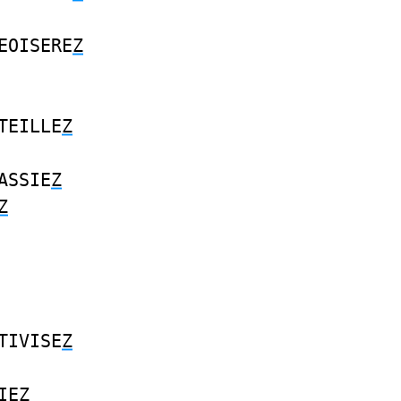
EOISERE
Z
TEILLE
Z
ASSIE
Z
Z
TIVISE
Z
IE
Z