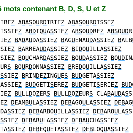
36 mots contenant B, D, S, U et Z
D
IRE
Z
A
B
A
S
O
U
R
D
IRIE
Z
A
B
A
S
O
U
R
D
ISSE
Z
D
ISSIE
Z
A
BD
IQ
U
A
S
SIE
Z
A
BS
O
UD
RE
Z
A
BS
O
UD
R
SIE
Z
B
A
D
A
U
DA
S
SIE
Z
B
AG
U
ENAU
D
A
S
SIE
Z
B
ALB
S
SIE
Z
B
ARREA
UD
A
S
SIE
Z
B
I
D
O
U
ILLA
S
SIE
Z
S
SIE
Z
B
O
U
CHAR
D
A
S
SIE
Z
B
O
UD
A
S
SIE
Z
B
O
UD
IN
EUR
S
B
O
U
R
D
ONNA
S
SIE
Z
B
RE
D
O
U
ILLA
S
SIE
Z
A
S
SIE
Z
B
RIN
D
E
Z
ING
U
E
S
BUD
GETA
S
SIE
Z
S
ASSIE
Z
BUD
GETI
S
ERE
Z
BUD
GETI
S
ERIE
Z
BUD
S
IE
Z
BU
LL
D
O
Z
ER
S
BU
LL
D
O
Z
EUR
S
CLA
B
A
UD
A
S
S
IE
Z
D
EAM
BU
LA
S
SIE
Z
D
E
B
AGO
U
LA
S
SIE
Z
D
E
B
AG
RDA
S
SIE
Z
D
E
B
ARBO
U
ILLA
S
SIE
Z
D
E
B
ARO
U
LA
S
S
A
S
SIE
Z
D
E
B
AR
U
LA
S
SIE
Z
D
E
B
A
U
CHA
S
SIE
Z
ETA
S
SIE
Z
D
E
B
EQ
U
ETA
S
SIE
Z
D
E
B
LOQ
U
A
S
SIE
Z