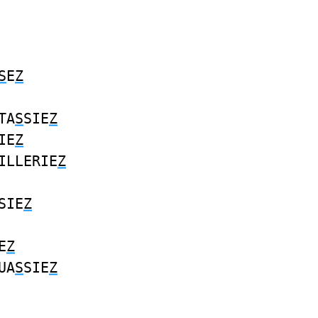
S
E
Z
TA
S
SIE
Z
IE
Z
ILLERIE
Z
SIE
Z
E
Z
UA
S
SIE
Z