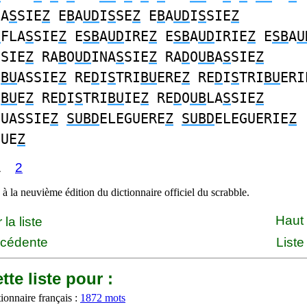
NA
S
SIE
Z
E
B
A
UD
I
S
SE
Z
E
B
A
UD
I
S
SIE
Z
U
FLA
S
SIE
Z
E
SB
A
UD
IRE
Z
E
SB
A
UD
IRIE
Z
E
SB
A
U
SSIE
Z
RA
B
O
UD
INA
S
SIE
Z
RA
D
O
UB
A
S
SIE
Z
I
BU
ASSIE
Z
RE
D
I
S
TRI
BU
ERE
Z
RE
D
I
S
TRI
BU
ERI
I
BU
E
Z
RE
D
I
S
TRI
BU
IE
Z
RE
D
O
UB
LA
S
SIE
Z
GUASSIE
Z
SUBD
ELEGUERE
Z
SUBD
ELEGUERIE
Z
GUE
Z
1
2
à la neuvième édition du dictionnaire officiel du scrabble.
Haut
la liste
écédente
Liste
tte liste pour :
ionnaire français :
1872 mots