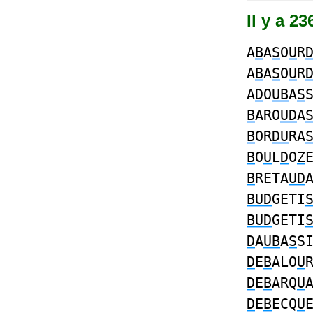
Il y a 2
A
B
A
S
O
U
R
A
B
A
S
O
U
R
A
D
O
UB
A
S
B
ARO
UD
A
B
OR
DU
RA
B
O
U
L
D
O
Z
B
RETA
UD
BUD
GETI
BUD
GETI
D
A
UB
A
S
S
D
E
B
ALO
U
D
E
B
ARQ
U
D
E
B
ECQ
U