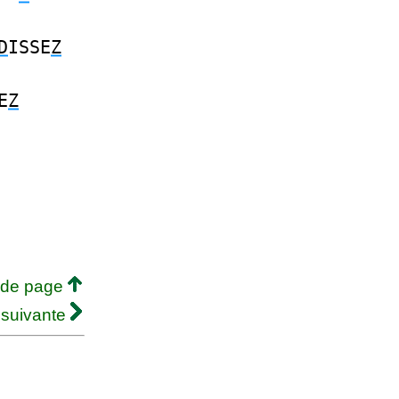
D
ISSE
Z
E
Z
 de page
 suivante