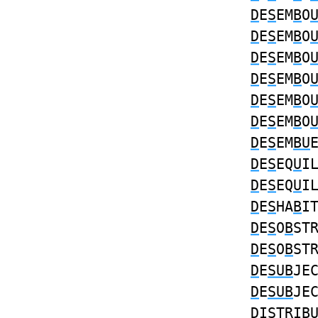
D
E
S
EM
B
O
D
E
S
EM
B
O
D
E
S
EM
B
O
D
E
S
EM
B
O
D
E
S
EM
B
O
D
E
S
EM
B
O
D
E
S
EM
BU
D
E
S
EQ
U
I
D
E
S
EQ
U
I
D
E
S
HA
B
I
D
E
S
O
B
ST
D
E
S
O
B
ST
D
E
SUB
JE
D
E
SUB
JE
D
I
S
TRI
B