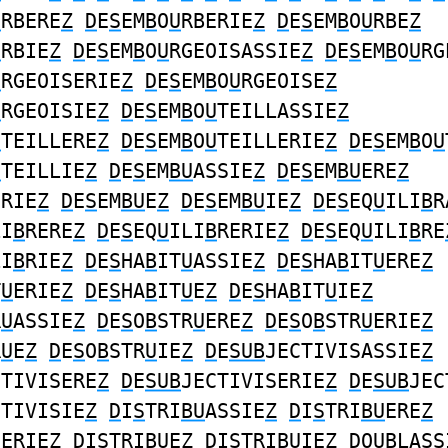
U
RBERE
Z
D
E
S
EM
B
O
U
RBERIE
Z
D
E
S
EM
B
O
U
RBE
Z
U
RBIE
Z
D
E
S
EM
B
O
U
RGEOISASSIE
Z
D
E
S
EM
B
O
U
RG
U
RGEOISERIE
Z
D
E
S
EM
B
O
U
RGEOISE
Z
U
RGEOISIE
Z
D
E
S
EM
B
O
U
TEILLASSIE
Z
U
TEILLERE
Z
D
E
S
EM
B
O
U
TEILLERIE
Z
D
E
S
EM
B
O
U
U
TEILLIE
Z
D
E
S
EM
BU
ASSIE
Z
D
E
S
EM
BU
ERE
Z
ERIE
Z
D
E
S
EM
BU
E
Z
D
E
S
EM
BU
IE
Z
D
E
S
EQ
U
ILI
B
R
LI
B
RERE
Z
D
E
S
EQ
U
ILI
B
RERIE
Z
D
E
S
EQ
U
ILI
B
RE
LI
B
RIE
Z
D
E
S
HA
B
IT
U
ASSIE
Z
D
E
S
HA
B
IT
U
ERE
Z
T
U
ERIE
Z
D
E
S
HA
B
IT
U
E
Z
D
E
S
HA
B
IT
U
IE
Z
R
U
ASSIE
Z
D
E
S
O
B
STR
U
ERE
Z
D
E
S
O
B
STR
U
ERIE
Z
R
U
E
Z
D
E
S
O
B
STR
U
IE
Z
D
E
SUB
JECTIVISASSIE
Z
CTIVISERE
Z
D
E
SUB
JECTIVISERIE
Z
D
E
SUB
JEC
CTIVISIE
Z
D
I
S
TRI
BU
ASSIE
Z
D
I
S
TRI
BU
ERE
Z
U
ERIE
Z
D
I
S
TRI
BU
E
Z
D
I
S
TRI
BU
IE
Z
D
O
UB
LA
S
S