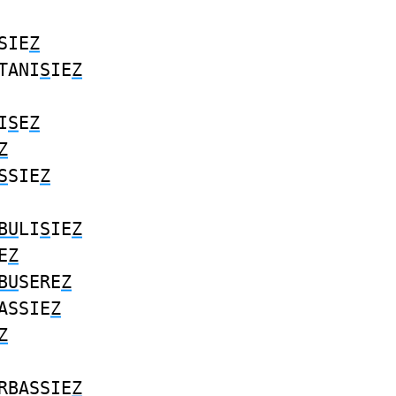
SIE
Z
TANI
S
IE
Z
I
S
E
Z
Z
S
SIE
Z
BU
LI
S
IE
Z
E
Z
BU
SERE
Z
ASSIE
Z
Z
RBASSIE
Z