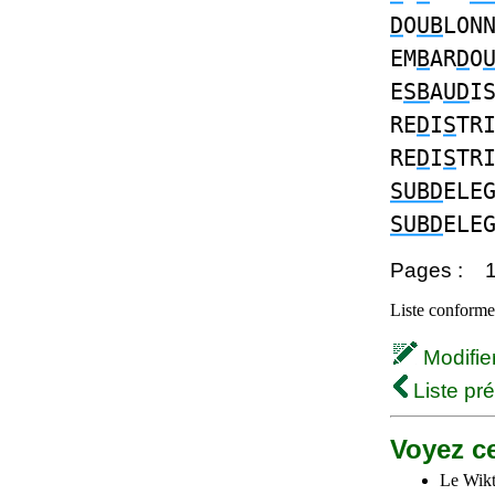
D
O
UB
LON
EM
B
AR
D
O
E
SB
A
UD
I
RE
D
I
S
TR
RE
D
I
S
TR
SUBD
ELE
SUBD
ELE
Pages :
Liste conforme 
Modifier 
Liste pr
Voyez ce
Le Wikt