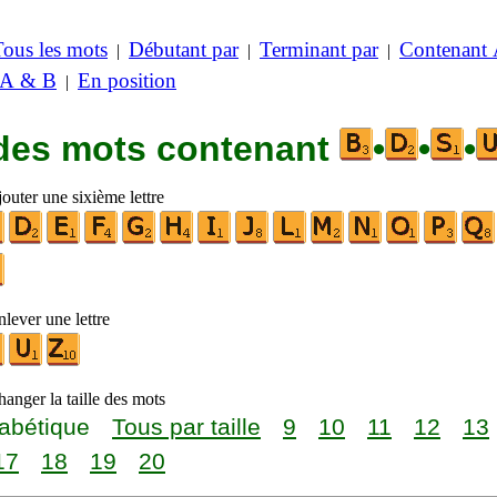
Tous les mots
Débutant par
Terminant par
Contenant
|
|
|
 A & B
En position
|
 des mots contenant
•
•
•
outer une sixième lettre
lever une lettre
anger la taille des mots
abétique
Tous par taille
9
10
11
12
13
17
18
19
20