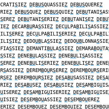
UCRATI
S
IE
Z
D
E
BUS
QUASSIE
Z
D
E
BUS
QUERE
Z
ERIE
Z
D
E
BUS
QUE
Z
D
E
BUS
QUIE
Z
D
E
BU
TANI
S
AS
I
S
ERE
Z
D
E
BU
TANI
S
ERIE
Z
D
E
BU
TANI
S
E
Z
D
E
BU
SIE
Z
D
ECAR
BU
RA
S
SIE
Z
D
EC
U
LPA
B
ILI
S
ASSIE
Z
B
ILI
S
ERE
Z
D
EC
U
LPA
B
ILI
S
ERIE
Z
D
EC
U
LPA
B
IL
B
ILI
S
IE
Z
D
EDO
UB
LA
S
SIE
Z
D
EDO
UB
LONNA
S
SIE
IFIA
S
SIE
Z
D
EMANTI
BU
LA
S
SIE
Z
D
EMARA
B
O
U
TA
A
S
SIE
Z
D
ENE
BU
LA
S
SIE
Z
D
ENE
BU
LI
S
ASSIE
Z
I
S
ERE
Z
D
ENE
BU
LI
S
ERIE
Z
D
ENE
BU
LI
S
E
Z
D
ENE
U
R
S
ASSIE
Z
D
EREM
B
O
U
R
S
ERE
Z
D
EREM
B
O
U
R
S
ERI
U
R
S
E
Z
D
EREM
B
O
U
R
S
IE
Z
D
E
S
A
BU
SASSIE
Z
D
E
S
A
ERIE
Z
D
E
S
A
BU
SE
Z
D
E
S
A
BU
SIE
Z
D
E
S
AM
B
IG
U
IS
G
U
ISERE
Z
D
E
S
AM
B
IG
U
ISERIE
Z
D
E
S
AM
B
IG
U
ISE
G
U
ISIE
Z
D
E
S
EM
B
O
U
ASSIE
Z
D
E
S
EM
B
O
U
ERE
Z
U
ERIE
Z
D
E
S
EM
B
O
U
E
Z
D
E
S
EM
B
O
U
IE
Z
D
E
S
EM
B
O
U