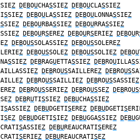
S
SIE
Z
D
E
B
O
U
CHA
S
SIE
Z
D
E
B
O
U
CLA
S
SIE
Z
LI
S
SIE
Z
D
E
B
O
U
LA
S
SIE
Z
D
E
B
O
U
LONNA
S
SIE
Z
A
S
SIE
Z
D
E
B
O
U
RBA
S
SIE
Z
D
E
B
O
U
RRA
S
SIE
Z
ASSIE
Z
D
E
B
O
U
R
S
ERE
Z
D
E
B
O
U
R
S
ERIE
Z
D
E
B
O
U
R
IE
Z
D
E
B
O
US
SOLASSIE
Z
D
E
B
O
US
SOLERE
Z
OLERIE
Z
D
E
B
O
US
SOLE
Z
D
E
B
O
US
SOLIE
Z
D
E
B
O
U
NNA
S
SIE
Z
D
E
B
RAG
U
ETTA
S
SIE
Z
D
E
B
RO
U
ILLA
S
S
SAILLASSIE
Z
D
E
B
RO
US
SAILLERE
Z
D
E
B
RO
US
SA
SAILLE
Z
D
E
B
RO
US
SAILLIE
Z
D
E
B
RO
US
SASSIE
Z
SERE
Z
D
E
B
RO
US
SERIE
Z
D
E
B
RO
US
SE
Z
D
E
B
RO
US
S
SE
Z
D
E
B
R
U
TI
S
SIE
Z
D
E
BU
CHA
S
SIE
Z
TI
S
ASSIE
Z
D
E
BU
DGETI
S
ERE
Z
D
E
BU
DGETI
S
ERI
TI
S
E
Z
D
E
BU
DGETI
S
IE
Z
D
E
BU
GGA
S
SIE
Z
D
E
BU
G
UCRATI
S
ASSIE
Z
D
E
BU
REAUCRATI
S
ERE
Z
UCRATI
S
ERIE
Z
D
E
BU
REAUCRATI
S
E
Z