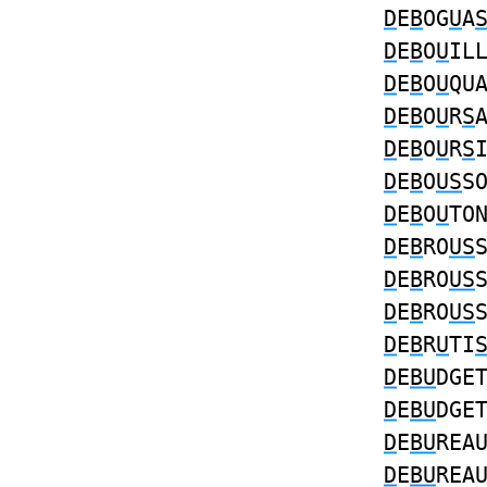
D
E
B
OG
U
A
D
E
B
O
U
IL
D
E
B
O
U
QU
D
E
B
O
U
R
S
D
E
B
O
U
R
S
D
E
B
O
US
S
D
E
B
O
U
TO
D
E
B
RO
US
D
E
B
RO
US
D
E
B
RO
US
D
E
B
R
U
TI
D
E
BU
DGE
D
E
BU
DGE
D
E
BU
REA
D
E
BU
REA