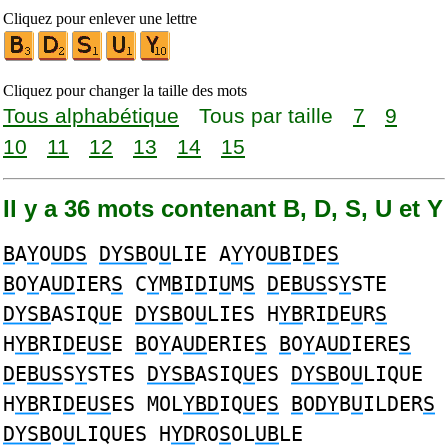
Cliquez pour enlever une lettre
Cliquez pour changer la taille des mots
Tous alphabétique
Tous par taille
7
9
10
11
12
13
14
15
Il y a 36 mots contenant B, D, S, U et Y
B
A
Y
O
UDS
DYSB
O
U
LIE A
Y
YO
UB
I
D
E
S
B
O
Y
A
UD
IER
S
C
Y
M
B
I
D
I
U
M
S
D
E
BUS
S
Y
STE
DYSB
ASIQ
U
E
DYSB
O
U
LIES H
YB
RI
D
E
U
R
S
H
YB
RI
D
E
US
E
B
O
Y
A
UD
ERIE
S
B
O
Y
A
UD
IERE
S
D
E
BUS
S
Y
STES
DYSB
ASIQ
U
ES
DYSB
O
U
LIQUE
H
YB
RI
D
E
US
ES MOL
YBD
IQ
U
E
S
B
O
DY
B
U
ILDER
S
DYSB
O
U
LIQUES H
YD
RO
S
OL
UB
LE