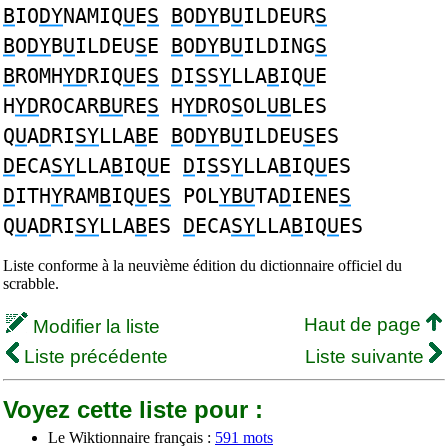
B
IO
DY
NAMIQ
U
E
S
B
O
DY
B
U
ILDEUR
S
B
O
DY
B
U
ILDEU
S
E
B
O
DY
B
U
ILDING
S
B
ROMH
YD
RIQ
U
E
S
D
I
S
S
Y
LLA
B
IQ
U
E
H
YD
ROCAR
BU
RE
S
H
YD
RO
S
OL
UB
LES
Q
U
A
D
RI
SY
LLA
B
E
B
O
DY
B
U
ILDEU
S
ES
D
ECA
SY
LLA
B
IQ
U
E
D
I
S
S
Y
LLA
B
IQ
U
ES
D
ITH
Y
RAM
B
IQ
U
E
S
POL
YBU
TA
D
IENE
S
Q
U
A
D
RI
SY
LLA
B
ES
D
ECA
SY
LLA
B
IQ
U
ES
Liste conforme à la neuvième édition du dictionnaire officiel du
scrabble.
Haut de page
Modifier la liste
Liste précédente
Liste suivante
Voyez cette liste pour :
Le Wiktionnaire français :
591 mots