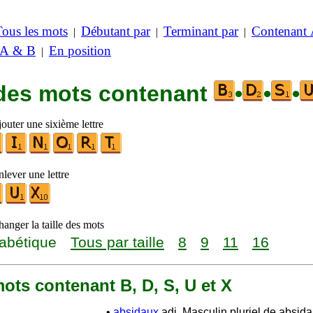
Tous les mots
Débutant par
Terminant par
Contenant
|
|
|
 A & B
En position
|
 des mots contenant
•
•
•
outer une sixième lettre
lever une lettre
anger la taille des mots
abétique
Tous par taille
8
9
11
16
 mots contenant B, D, S, U et X
•
absidaux
adj. Masculin pluriel de absida