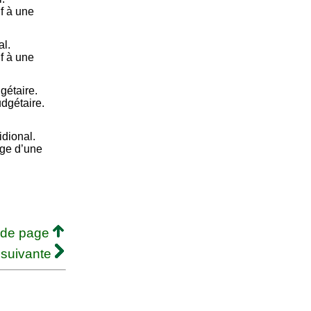
if à une
al.
f à une
gétaire.
udgétaire.
idional.
ège d’une
 de page
 suivante