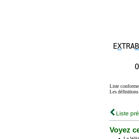
E
X
TRA
B
O
Liste conforme 
Les définitions
Liste pr
Voyez ce
Le Wikt