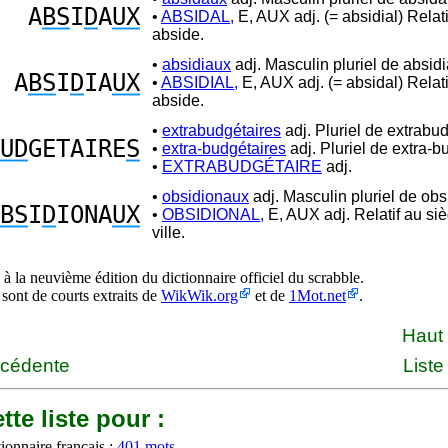
A
BS
I
D
A
UX
•
ABSIDAL,
E, AUX adj. (= absidial) Relat
abside.
•
absidiaux
adj. Masculin pluriel de absidi
A
BS
I
D
IA
UX
•
ABSIDIAL,
E, AUX adj. (= absidal) Relati
abside.
•
extrabudgétaires
adj. Pluriel de extrabud
UD
GETAIRE
S
•
extra-budgétaires
adj. Pluriel de extra-b
•
EXTRABUDGÉTAIRE
adj.
•
obsidionaux
adj. Masculin pluriel de obs
BS
I
D
IONA
UX
•
OBSIDIONAL,
E, AUX adj. Relatif au si
ville.
à la neuvième édition du dictionnaire officiel du scrabble.
 sont de courts extraits de
WikWik.org
et de
1Mot.net
.
Haut
écédente
Liste
tte liste pour :
ionnaire français :
401 mots