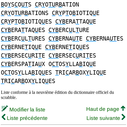
B
O
Y
S
C
O
UT
S
C
R
Y
O
TU
R
B
ATION
C
R
Y
O
TU
R
B
ATIONS
C
R
Y
P
T
O
B
IOTIQ
U
E
C
R
Y
P
T
O
B
IOTIQ
U
ES
CYB
ERA
T
TAQ
U
E
CYB
ERA
T
TAQ
U
ES
CYB
ERC
U
L
T
URE
CYB
ERC
U
L
T
URES
CYB
ERNA
UT
E
CYB
ERNA
UT
ES
CYB
ERNE
T
IQ
U
E
CYB
ERNE
T
IQ
U
ES
CYB
ERSEC
U
RI
T
E
CYB
ERSEC
U
RI
T
ES
CYB
ERSPA
T
IA
U
X O
CT
OS
Y
LLA
B
IQ
U
E
O
CT
OS
Y
LLA
B
IQ
U
ES
T
RI
C
AR
B
OX
Y
LIQ
U
E
T
RI
C
AR
B
OX
Y
LIQ
U
ES
Liste conforme à la neuvième édition du dictionnaire officiel du
scrabble.
Haut de page
Modifier la liste
Liste précédente
Liste suivante