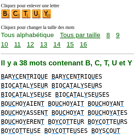
Cliquez pour enlever une lettre
Cliquez pour changer la taille des mots
Tous alphabétique
Tous par taille
8
9
10
11
12
13
14
15
16
Il y a 38 mots contenant B, C, T, U et Y
B
AR
YC
EN
T
RIQ
U
E
B
AR
YC
EN
T
RIQ
U
ES
B
IO
C
A
T
AL
Y
SE
U
R
B
IO
C
A
T
AL
Y
SE
U
RS
B
IO
C
A
T
AL
Y
SE
U
SE
B
IO
C
A
T
AL
Y
SE
U
SES
B
O
UC
HO
Y
AIEN
T
B
O
UC
HO
Y
AI
T
B
O
UC
HO
Y
AN
T
B
O
UC
HO
Y
ASSEN
T
B
O
UC
HO
Y
A
T
B
O
UC
HO
Y
A
T
ES
B
O
UC
HO
Y
EREN
T
B
O
YC
O
T
TE
U
R
B
O
YC
O
T
TE
U
RS
B
O
YC
O
T
TE
U
SE
B
O
YC
O
T
TE
U
SES
B
O
Y
S
C
O
UT