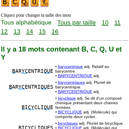
Cliquez pour changer la taille des mots
Tous alphabétique
Tous par taille
10
11
12
13
14
15
16
Il y a 18 mots contenant B, C, Q, U et
Y
•
barycentrique
adj. Relatif au
B
AR
YC
ENTRI
QU
E
barycentre.
•
BARYCENTRIQUE
adj.
•
barycentriques
adj. Pluriel de
B
AR
YC
ENTRI
QU
ES
barycentrique.
•
BARYCENTRIQUE
adj.
•
bicyclique
adj. Se dit d’un composé
chimique présentant deux chaines
B
I
CY
CLI
QU
E
fermées.
•
BICYCLIQUE
adj. (Molécule) qui
comporte deux cycles.
•
bicycliques
adj. Pluriel de bicyclique.
B
I
CY
CLI
QU
ES
•
BICYCLIQUE
adj. (Molécule) qui