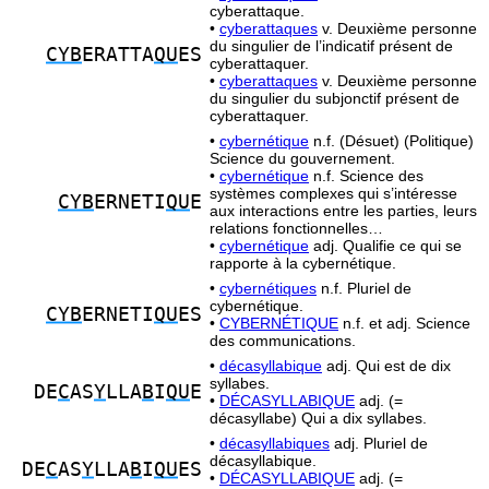
cyberattaque.
•
cyberattaques
v. Deuxième personne
du singulier de l’indicatif présent de
CYB
ERATTA
QU
ES
cyberattaquer.
•
cyberattaques
v. Deuxième personne
du singulier du subjonctif présent de
cyberattaquer.
•
cybernétique
n.f. (Désuet) (Politique)
Science du gouvernement.
•
cybernétique
n.f. Science des
systèmes complexes qui s’intéresse
CYB
ERNETI
QU
E
aux interactions entre les parties, leurs
relations fonctionnelles…
•
cybernétique
adj. Qualifie ce qui se
rapporte à la cybernétique.
•
cybernétiques
n.f. Pluriel de
cybernétique.
CYB
ERNETI
QU
ES
•
CYBERNÉTIQUE
n.f. et adj. Science
des communications.
•
décasyllabique
adj. Qui est de dix
syllabes.
DE
C
AS
Y
LLA
B
I
QU
E
•
DÉCASYLLABIQUE
adj. (=
décasyllabe) Qui a dix syllabes.
•
décasyllabiques
adj. Pluriel de
décasyllabique.
DE
C
AS
Y
LLA
B
I
QU
ES
•
DÉCASYLLABIQUE
adj. (=