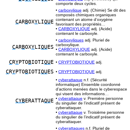
comporte deux cycles.
•
carboxylique
adj. (Chimie) Se dit des
composés chimiques organiques
contenant un atome d’oxygène
C
AR
B
OX
Y
LI
QU
E
favorisant des propriétés…
•
CARBOXYLIQUE
adj. (Acide)
contenant le carboxyle.
•
carboxyliques
adj. Pluriel de
carboxylique.
C
AR
B
OX
Y
LI
QU
ES
•
CARBOXYLIQUE
adj. (Acide)
contenant le carboxyle.
C
R
Y
PTO
B
IOTI
QU
E
•
CRYPTOBIOTIQUE
adj.
C
R
Y
PTO
B
IOTI
QU
ES
•
CRYPTOBIOTIQUE
adj.
•
cyberattaque
n.f. (Sécurité
informatique) Ensemble coordonné
d’actions menées dans le cyberespace
qui visent des informations…
•
cyberattaque
v. Première personne
CYB
ERATTA
QU
E
du singulier de l’indicatif présent de
cyberattaquer.
•
cyberattaque
v. Troisième personne
du singulier de l’indicatif présent de
cyberattaquer.
•
cyberattaques
n.f. Pluriel de