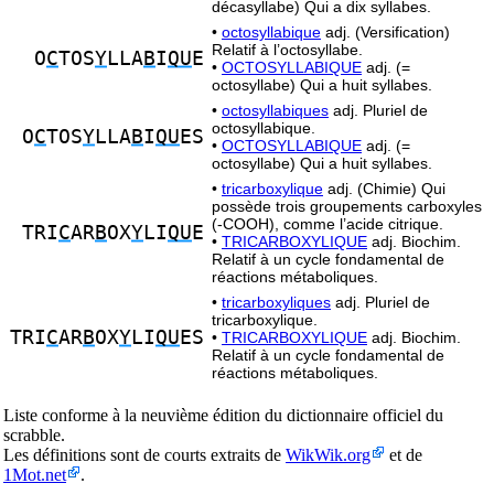
décasyllabe) Qui a dix syllabes.
•
octosyllabique
adj. (Versification)
Relatif à l’octosyllabe.
O
C
TOS
Y
LLA
B
I
QU
E
•
OCTOSYLLABIQUE
adj. (=
octosyllabe) Qui a huit syllabes.
•
octosyllabiques
adj. Pluriel de
octosyllabique.
O
C
TOS
Y
LLA
B
I
QU
ES
•
OCTOSYLLABIQUE
adj. (=
octosyllabe) Qui a huit syllabes.
•
tricarboxylique
adj. (Chimie) Qui
possède trois groupements carboxyles
(-COOH), comme l’acide citrique.
TRI
C
AR
B
OX
Y
LI
QU
E
•
TRICARBOXYLIQUE
adj. Biochim.
Relatif à un cycle fondamental de
réactions métaboliques.
•
tricarboxyliques
adj. Pluriel de
tricarboxylique.
TRI
C
AR
B
OX
Y
LI
QU
ES
•
TRICARBOXYLIQUE
adj. Biochim.
Relatif à un cycle fondamental de
réactions métaboliques.
Liste conforme à la neuvième édition du dictionnaire officiel du
scrabble.
Les définitions sont de courts extraits de
WikWik.org
et de
1Mot.net
.