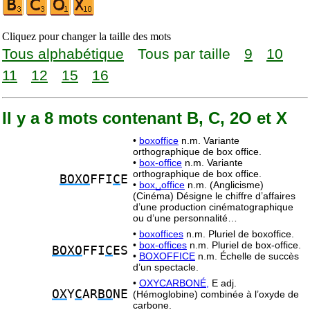
Cliquez pour changer la taille des mots
Tous alphabétique
Tous par taille
9
10
11
12
15
16
Il y a 8 mots contenant B, C, 2O et X
•
boxoffice
n.m. Variante
orthographique de box office.
•
box-office
n.m. Variante
orthographique de box office.
BOXO
FFI
C
E
•
box␣office
n.m. (Anglicisme)
(Cinéma) Désigne le chiffre d’affaires
d’une production cinématographique
ou d’une personnalité…
•
boxoffices
n.m. Pluriel de boxoffice.
•
box-offices
n.m. Pluriel de box-office.
BOXO
FFI
C
ES
•
BOXOFFICE
n.m. Échelle de succès
d’un spectacle.
•
OXYCARBONÉ,
E adj.
OX
Y
C
AR
BO
NE
(Hémoglobine) combinée à l’oxyde de
carbone.