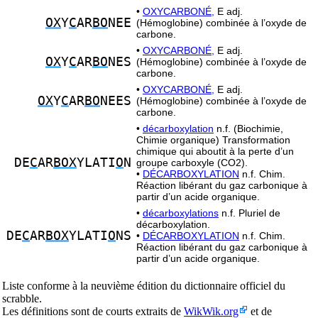
•
OXYCARBONÉ,
E adj.
OX
Y
C
AR
BO
NEE
(Hémoglobine) combinée à l’oxyde de
carbone.
•
OXYCARBONÉ,
E adj.
OX
Y
C
AR
BO
NES
(Hémoglobine) combinée à l’oxyde de
carbone.
•
OXYCARBONÉ,
E adj.
OX
Y
C
AR
BO
NEES
(Hémoglobine) combinée à l’oxyde de
carbone.
•
décarboxylation
n.f. (Biochimie,
Chimie organique) Transformation
chimique qui aboutit à la perte d’un
DE
C
AR
BOX
YLATI
O
N
groupe carboxyle (CO2).
•
DÉCARBOXYLATION
n.f. Chim.
Réaction libérant du gaz carbonique à
partir d’un acide organique.
•
décarboxylations
n.f. Pluriel de
décarboxylation.
DE
C
AR
BOX
YLATI
O
NS
•
DÉCARBOXYLATION
n.f. Chim.
Réaction libérant du gaz carbonique à
partir d’un acide organique.
Liste conforme à la neuvième édition du dictionnaire officiel du
scrabble.
Les définitions sont de courts extraits de
WikWik.org
et de