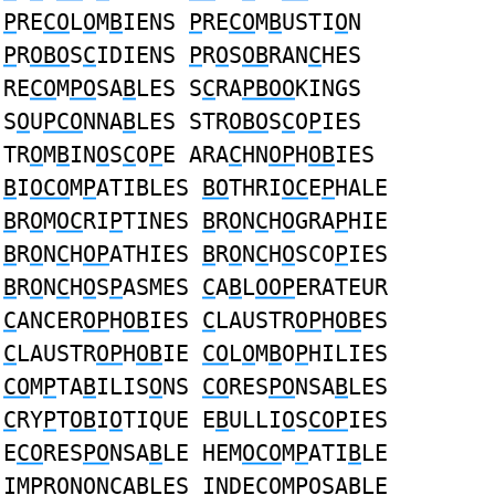
P
RE
CO
L
O
M
B
IENS
P
RE
CO
M
B
USTI
O
N
P
R
OBO
S
C
IDIENS
P
R
O
S
OB
RAN
C
HES
RE
CO
M
PO
SA
B
LES S
C
RA
PBOO
KINGS
S
O
U
PCO
NNA
B
LES STR
OBO
S
C
O
P
IES
TR
O
M
B
IN
O
S
C
O
P
E ARA
C
HN
OP
H
OB
IES
B
I
OCO
M
P
ATIBLES
BO
THRI
OC
E
P
HALE
B
R
O
M
OC
RI
P
TINES
B
R
O
N
C
H
O
GRA
P
HIE
B
R
O
N
C
H
OP
ATHIES
B
R
O
N
C
H
O
SCO
P
IES
B
R
O
N
C
H
O
S
P
ASMES
C
A
B
L
OOP
ERATEUR
C
ANCER
OP
H
OB
IES
C
LAUSTR
OP
H
OB
ES
C
LAUSTR
OP
H
OB
IE
CO
L
O
M
B
O
P
HILIES
CO
M
P
TA
B
ILIS
O
NS
CO
RES
PO
NSA
B
LES
C
RY
P
T
OB
I
O
TIQUE E
B
ULLI
O
S
COP
IES
E
CO
RES
PO
NSA
B
LE HEM
OCO
M
P
ATI
B
LE
IM
P
R
O
N
O
N
C
A
B
LES INDE
CO
M
PO
SA
B
LE