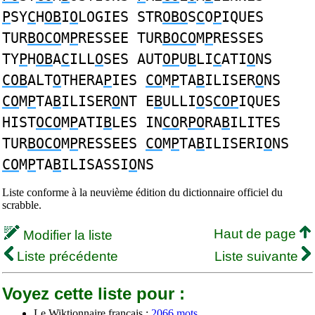
P
SY
C
H
OB
I
O
LOGIES STR
OBO
S
C
O
P
IQUES
TUR
BOCO
M
P
RESSEE TUR
BOCO
M
P
RESSES
TY
P
H
OB
A
C
ILL
O
SES AUT
OP
U
B
LI
C
ATI
O
NS
COB
ALT
O
THERA
P
IES
CO
M
P
TA
B
ILISER
O
NS
CO
M
P
TA
B
ILISER
O
NT E
B
ULLI
O
S
COP
IQUES
HIST
OCO
M
P
ATI
B
LES IN
CO
R
PO
RA
B
ILITES
TUR
BOCO
M
P
RESSEES
CO
M
P
TA
B
ILISERI
O
NS
CO
M
P
TA
B
ILISASSI
O
NS
Liste conforme à la neuvième édition du dictionnaire officiel du
scrabble.
Haut de page
Modifier la liste
Liste précédente
Liste suivante
Voyez cette liste pour :
Le Wiktionnaire français :
2066 mots