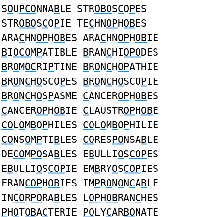
S
O
U
PCO
NNA
B
LE STR
OBO
S
C
O
P
ES
STR
OBO
S
C
O
P
IE TE
C
HN
OP
H
OB
ES
ARA
C
HN
OP
H
OB
ES ARA
C
HN
OP
H
OB
IE
B
I
OCO
M
P
ATIBLE
B
RAN
C
HI
OPO
DES
B
R
O
M
OC
RI
P
TINE
B
R
O
N
C
H
OP
ATHIE
B
R
O
N
C
H
O
SCO
P
ES
B
R
O
N
C
H
O
SCO
P
IE
B
R
O
N
C
H
O
S
P
ASME
C
ANCER
OP
H
OB
ES
C
ANCER
OP
H
OB
IE
C
LAUSTR
OP
H
OB
E
CO
L
O
M
B
O
P
HILES
CO
L
O
M
B
O
P
HILIE
CO
NS
O
M
P
TI
B
LES
CO
RES
PO
NSA
B
LE
DE
CO
M
PO
SA
B
LES E
B
ULLI
O
S
COP
ES
E
B
ULLI
O
S
COP
IE EM
B
RY
O
S
COP
IES
FRAN
COP
H
OB
IES IM
P
R
O
N
O
N
C
A
B
LE
IN
CO
R
PO
RA
B
LES L
OP
H
OB
RAN
C
HES
P
H
O
T
OB
A
C
TERIE
PO
LY
C
AR
BO
NATE