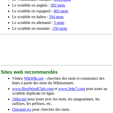
Le scrabble en anglais :
302 mots
Le scrabble en espagnol :
465 mots
Le scrabble en italien :
504 mots
Le scrabble en allemand :
5 mots
Le scrabble en roumain :
250 mots
Sites web recommandés
Visitez
WikWik.org
- cherchez des mots et construisez des
listes à partir des mots du Wiktionnaire.
www.BestWordClub.com
et
www.Jette7.com
pour jouer au
scrabble duplicate en ligne.
1Mot.net
pour jouer avec les mots, les anagrammes, les
suffixes, les préfixes, etc.
Ortograf.ws
pour chercher des mots.