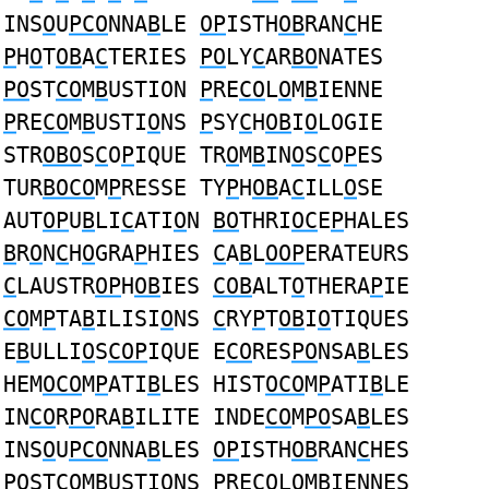
INS
O
U
PCO
NNA
B
LE
OP
ISTH
OB
RAN
C
HE
P
H
O
T
OB
A
C
TERIES
PO
LY
C
AR
BO
NATES
PO
ST
CO
M
B
USTION
P
RE
CO
L
O
M
B
IENNE
P
RE
CO
M
B
USTI
O
NS
P
SY
C
H
OB
I
O
LOGIE
STR
OBO
S
C
O
P
IQUE TR
O
M
B
IN
O
S
C
O
P
ES
TUR
BOCO
M
P
RESSE TY
P
H
OB
A
C
ILL
O
SE
AUT
OP
U
B
LI
C
ATI
O
N
BO
THRI
OC
E
P
HALES
B
R
O
N
C
H
O
GRA
P
HIES
C
A
B
L
OOP
ERATEURS
C
LAUSTR
OP
H
OB
IES
COB
ALT
O
THERA
P
IE
CO
M
P
TA
B
ILISI
O
NS
C
RY
P
T
OB
I
O
TIQUES
E
B
ULLI
O
S
COP
IQUE E
CO
RES
PO
NSA
B
LES
HEM
OCO
M
P
ATI
B
LES HIST
OCO
M
P
ATI
B
LE
IN
CO
R
PO
RA
B
ILITE INDE
CO
M
PO
SA
B
LES
INS
O
U
PCO
NNA
B
LES
OP
ISTH
OB
RAN
C
HES
PO
ST
CO
M
B
USTIONS
P
RE
CO
L
O
M
B
IENNES