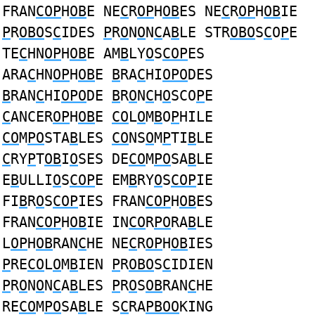
FRAN
COP
H
OB
E NE
C
R
OP
H
OB
ES NE
C
R
OP
H
OB
IE
P
R
OBO
S
C
IDES
P
R
O
N
O
N
C
A
B
LE STR
OBO
S
C
O
P
E
TE
C
HN
OP
H
OB
E AM
B
LY
O
S
COP
ES
ARA
C
HN
OP
H
OB
E
B
RA
C
HI
OPO
DES
B
RAN
C
HI
OPO
DE
B
R
O
N
C
H
O
SCO
P
E
C
ANCER
OP
H
OB
E
CO
L
O
M
B
O
P
HILE
CO
M
PO
STA
B
LES
CO
NS
O
M
P
TI
B
LE
C
RY
P
T
OB
I
O
SES DE
CO
M
PO
SA
B
LE
E
B
ULLI
O
S
COP
E EM
B
RY
O
S
COP
IE
FI
B
R
O
S
COP
IES FRAN
COP
H
OB
ES
FRAN
COP
H
OB
IE IN
CO
R
PO
RA
B
LE
L
OP
H
OB
RAN
C
HE NE
C
R
OP
H
OB
IES
P
RE
CO
L
O
M
B
IEN
P
R
OBO
S
C
IDIEN
P
R
O
N
O
N
C
A
B
LES
P
R
O
S
OB
RAN
C
HE
RE
CO
M
PO
SA
B
LE S
C
RA
PBOO
KING