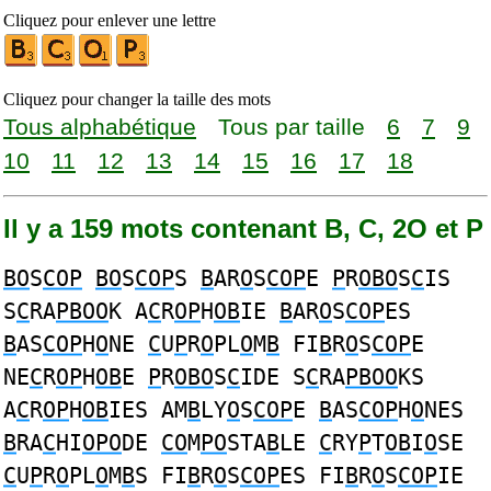
Cliquez pour enlever une lettre
Cliquez pour changer la taille des mots
Tous alphabétique
Tous par taille
6
7
9
10
11
12
13
14
15
16
17
18
Il y a 159 mots contenant B, C, 2O et P
BO
S
COP
BO
S
COP
S
B
AR
O
S
COP
E
P
R
OBO
S
C
IS
S
C
RA
PBOO
K A
C
R
OP
H
OB
IE
B
AR
O
S
COP
ES
B
AS
COP
H
O
NE
C
U
P
R
O
PL
O
M
B
FI
B
R
O
S
COP
E
NE
C
R
OP
H
OB
E
P
R
OBO
S
C
IDE S
C
RA
PBOO
KS
A
C
R
OP
H
OB
IES AM
B
LY
O
S
COP
E
B
AS
COP
H
O
NES
B
RA
C
HI
OPO
DE
CO
M
PO
STA
B
LE
C
RY
P
T
OB
I
O
SE
C
U
P
R
O
PL
O
M
B
S FI
B
R
O
S
COP
ES FI
B
R
O
S
COP
IE