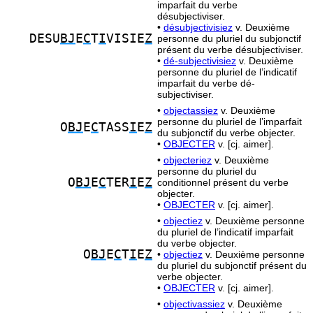
imparfait du verbe
désubjectiviser.
•
désubjectivisiez
v. Deuxième
DESU
BJ
E
C
T
I
VISIE
Z
personne du pluriel du subjonctif
présent du verbe désubjectiviser.
•
dé-subjectivisiez
v. Deuxième
personne du pluriel de l’indicatif
imparfait du verbe dé-
subjectiviser.
•
objectassiez
v. Deuxième
personne du pluriel de l’imparfait
O
BJ
E
C
TASS
I
E
Z
du subjonctif du verbe objecter.
•
OBJECTER
v. [cj. aimer].
•
objecteriez
v. Deuxième
personne du pluriel du
O
BJ
E
C
TER
I
E
Z
conditionnel présent du verbe
objecter.
•
OBJECTER
v. [cj. aimer].
•
objectiez
v. Deuxième personne
du pluriel de l’indicatif imparfait
du verbe objecter.
O
BJ
E
C
T
I
E
Z
•
objectiez
v. Deuxième personne
du pluriel du subjonctif présent du
verbe objecter.
•
OBJECTER
v. [cj. aimer].
•
objectivassiez
v. Deuxième