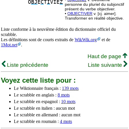
O
BJ
E
C
T
I
VIE
Z
personne du pluriel du subjonctif
présent du verbe objectiver.
•
OBJECTIVER
v. [cj. aimer].
Transformer en réalité objective.
Liste conforme à la neuvième édition du dictionnaire officiel du
scrabble.
Les définitions sont de courts extraits de
WikWik.org
et de
1Mot.net
.
Haut de page
Liste précédente
Liste suivante
Voyez cette liste pour :
Le Wiktionnaire français :
139 mots
Le scrabble en anglais :
8 mots
Le scrabble en espagnol :
10 mots
Le scrabble en italien : aucun mot
Le scrabble en allemand : aucun mot
Le scrabble en roumain :
4 mots