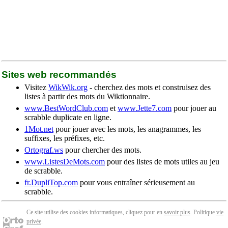
Sites web recommandés
Visitez
WikWik.org
- cherchez des mots et construisez des
listes à partir des mots du Wiktionnaire.
www.BestWordClub.com
et
www.Jette7.com
pour jouer au
scrabble duplicate en ligne.
1Mot.net
pour jouer avec les mots, les anagrammes, les
suffixes, les préfixes, etc.
Ortograf.ws
pour chercher des mots.
www.ListesDeMots.com
pour des listes de mots utiles au jeu
de scrabble.
fr.DupliTop.com
pour vous entraîner sérieusement au
scrabble.
Ce site utilise des cookies informatiques, cliquez pour en
savoir plus
. Politique
vie
privée
.