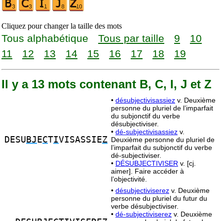
Cliquez pour changer la taille des mots
Tous alphabétique
Tous par taille
9
10
11
12
13
14
15
16
17
18
19
Il y a 13 mots contenant B, C, I, J et Z
•
désubjectivisassiez
v. Deuxième
personne du pluriel de l’imparfait
du subjonctif du verbe
désubjectiviser.
•
dé-subjectivisassiez
v.
DESU
BJ
E
C
T
I
VISASSIE
Z
Deuxième personne du pluriel de
l’imparfait du subjonctif du verbe
dé-subjectiviser.
•
DÉSUBJECTIVISER
v. [cj.
aimer]. Faire accéder à
l’objectivité.
•
désubjectiviserez
v. Deuxième
personne du pluriel du futur du
verbe désubjectiviser.
•
dé-subjectiviserez
v. Deuxième