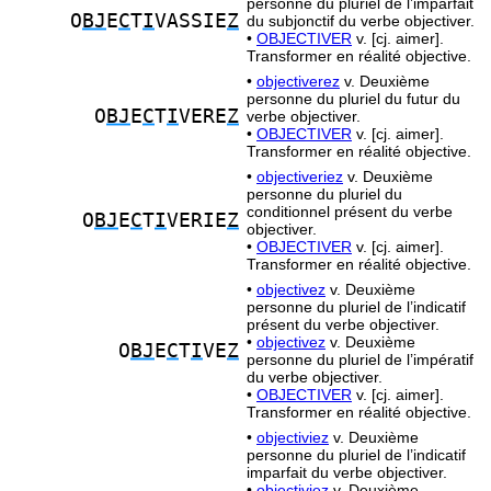
personne du pluriel de l’imparfait
O
BJ
E
C
T
I
VASSIE
Z
du subjonctif du verbe objectiver.
•
OBJECTIVER
v. [cj. aimer].
Transformer en réalité objective.
•
objectiverez
v. Deuxième
personne du pluriel du futur du
O
BJ
E
C
T
I
VERE
Z
verbe objectiver.
•
OBJECTIVER
v. [cj. aimer].
Transformer en réalité objective.
•
objectiveriez
v. Deuxième
personne du pluriel du
conditionnel présent du verbe
O
BJ
E
C
T
I
VERIE
Z
objectiver.
•
OBJECTIVER
v. [cj. aimer].
Transformer en réalité objective.
•
objectivez
v. Deuxième
personne du pluriel de l’indicatif
présent du verbe objectiver.
•
objectivez
v. Deuxième
O
BJ
E
C
T
I
VE
Z
personne du pluriel de l’impératif
du verbe objectiver.
•
OBJECTIVER
v. [cj. aimer].
Transformer en réalité objective.
•
objectiviez
v. Deuxième
personne du pluriel de l’indicatif
imparfait du verbe objectiver.
•
objectiviez
v. Deuxième