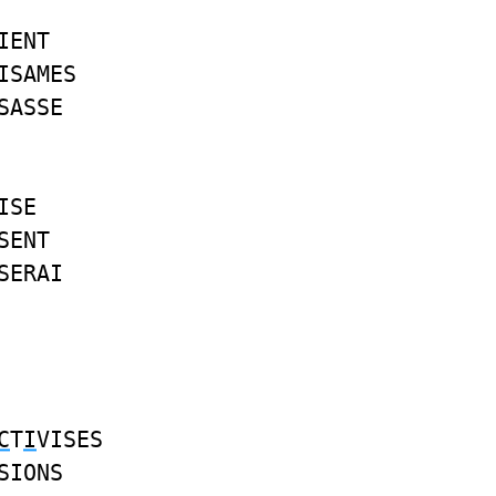
IENT
ISAMES
SASSE
ISE
SENT
SERAI
C
T
I
VISES
SIONS