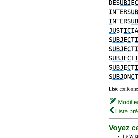
DES
UBJ
E
I
NTERS
U
I
NTERS
U
JU
ST
IC
I
S
UBJ
E
C
T
S
UBJ
E
C
T
S
UBJ
E
C
T
S
UBJ
E
C
T
S
UBJ
ON
C
Liste conforme 
Modifier 
Liste pr
Voyez ce
Le Wikt