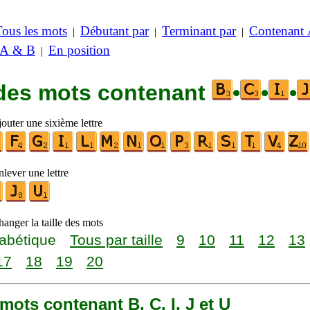
Tous les mots
Débutant par
Terminant par
Contenant
|
|
|
 A & B
En position
|
 des mots contenant
•
•
•
outer une sixième lettre
lever une lettre
anger la taille des mots
abétique
Tous par taille
9
10
11
12
13
17
18
19
20
6 mots contenant B, C, I, J et U