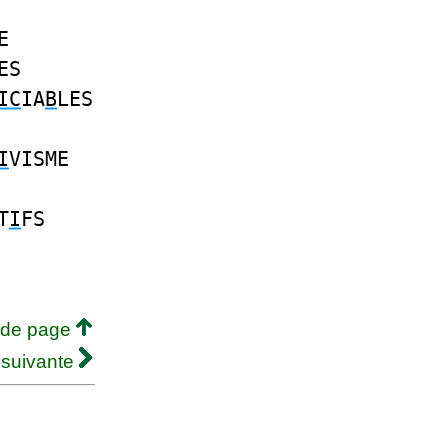
E
ES
IC
IA
B
LES
I
VISME
T
I
FS
 de page
 suivante