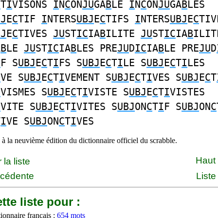
C
T
I
VISONS
I
N
C
ON
JU
GA
B
LE
I
N
C
ON
JU
GA
B
LES
BJ
E
C
TIF
I
NTERS
UBJ
E
C
TIFS
I
NTERS
UBJ
E
C
TIV
BJ
E
C
TIVES
JU
ST
IC
IA
B
ILITE
JU
ST
IC
IA
B
ILIT
A
B
LE
JU
ST
IC
IA
B
LES PRE
JU
D
IC
IA
B
LE PRE
JU
D
I
F S
UBJ
E
C
T
I
FS S
UBJ
E
C
T
I
LE S
UBJ
E
C
T
I
LES
I
VE S
UBJ
E
C
T
I
VEMENT S
UBJ
E
C
T
I
VES S
UBJ
E
C
T
I
VISMES S
UBJ
E
C
T
I
VISTE S
UBJ
E
C
T
I
VISTES
I
VITE S
UBJ
E
C
T
I
VITES S
UBJ
ON
C
T
I
F S
UBJ
ON
C
T
I
VE S
UBJ
ON
C
T
I
VES
à la neuvième édition du dictionnaire officiel du scrabble.
Haut
la liste
écédente
Liste
tte liste pour :
ionnaire français :
654 mots