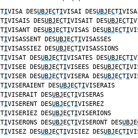
C
T
I
VISA DES
UBJ
E
C
T
I
VISAI DES
UBJ
E
C
T
I
VISA
C
T
I
VISAIS DES
UBJ
E
C
T
I
VISAIT DES
UBJ
E
C
T
I
V
C
T
I
VISANT DES
UBJ
E
C
T
I
VISAS DES
UBJ
E
C
T
I
VI
C
T
I
VISASSENT DES
UBJ
E
C
T
I
VISASSES
C
T
I
VISASSIEZ DES
UBJ
E
C
T
I
VISASSIONS
C
T
I
VISAT DES
UBJ
E
C
T
I
VISATES DES
UBJ
E
C
T
I
V
C
T
I
VISEE DES
UBJ
E
C
T
I
VISEES DES
UBJ
E
C
T
I
VI
C
T
I
VISER DES
UBJ
E
C
T
I
VISERA DES
UBJ
E
C
T
I
VI
C
T
I
VISERAIENT DES
UBJ
E
C
T
I
VISERAIS
C
T
I
VISERAIT DES
UBJ
E
C
T
I
VISERAS
C
T
I
VISERENT DES
UBJ
E
C
T
I
VISEREZ
C
T
I
VISERIEZ DES
UBJ
E
C
T
I
VISERIONS
C
T
I
VISERONS DES
UBJ
E
C
T
I
VISERONT DES
UBJ
E
C
T
I
VISEZ DES
UBJ
E
C
T
I
VISIEZ DES
UBJ
E
C
T
I
VI