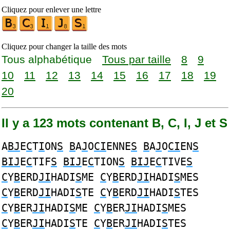
Cliquez pour enlever une lettre
Cliquez pour changer la taille des mots
Tous alphabétique
Tous par taille
8
9
10
11
12
13
14
15
16
17
18
19
20
Il y a 123 mots contenant B, C, I, J et S
A
BJ
E
C
T
I
ON
S
B
A
J
O
CI
ENNE
S
B
A
J
O
CI
EN
S
BIJ
E
C
TIF
S
BIJ
E
C
TION
S
BIJ
E
C
TIVE
S
C
Y
B
ERD
JI
HADI
S
ME
C
Y
B
ERD
JI
HADI
S
MES
C
Y
B
ERD
JI
HADI
S
TE
C
Y
B
ERD
JI
HADI
S
TES
C
Y
B
ER
JI
HADI
S
ME
C
Y
B
ER
JI
HADI
S
MES
C
Y
B
ER
JI
HADI
S
TE
C
Y
B
ER
JI
HADI
S
TES