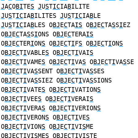
J
A
C
O
BI
TE
S
J
U
S
T
IC
IA
B
ILITE
J
U
S
T
IC
IA
B
ILITES
J
U
S
T
IC
IA
B
LE
J
U
S
T
IC
IA
B
LES O
BJ
E
C
TA
IS
O
BJ
E
C
TA
S
S
I
EZ
O
BJ
E
C
TA
S
S
I
ONS O
BJ
E
C
TERA
IS
O
BJ
E
C
TER
I
ON
S
O
BJ
E
C
T
I
F
S
O
BJ
E
C
T
I
ON
S
O
BJ
E
C
T
I
VABLE
S
O
BJ
E
C
T
I
VAI
S
O
BJ
E
C
T
I
VAME
S
O
BJ
E
C
T
I
VA
S
O
BJ
E
C
T
I
VA
S
SE
O
BJ
E
C
T
I
VA
S
SENT O
BJ
E
C
T
I
VA
S
SES
O
BJ
E
C
T
I
VA
S
SIEZ O
BJ
E
C
T
I
VA
S
SIONS
O
BJ
E
C
T
I
VATE
S
O
BJ
E
C
T
I
VATION
S
O
BJ
E
C
T
I
VEE
S
O
BJ
E
C
T
I
VERAI
S
O
BJ
E
C
T
I
VERA
S
O
BJ
E
C
T
I
VERION
S
O
BJ
E
C
T
I
VERON
S
O
BJ
E
C
T
I
VE
S
O
BJ
E
C
T
I
VION
S
O
BJ
E
C
T
I
VI
S
ME
O
BJ
E
C
T
I
VI
S
MES O
BJ
E
C
T
I
VI
S
TE