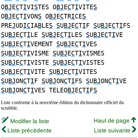
O
BJ
E
C
T
I
VI
S
TES O
BJ
E
C
T
I
VITE
S
O
BJ
E
C
T
I
VON
S
O
BJ
E
C
TR
I
CE
S
PRE
J
UD
IC
IA
B
LE
S
S
U
BJ
E
C
T
I
F
S
U
BJ
E
C
T
I
FS
S
U
BJ
E
C
T
I
LE
S
U
BJ
E
C
T
I
LES
S
U
BJ
E
C
T
I
VE
S
U
BJ
E
C
T
I
VEMENT
S
U
BJ
E
C
T
I
VES
S
U
BJ
E
C
T
I
VISME
S
U
BJ
E
C
T
I
VISMES
S
U
BJ
E
C
T
I
VISTE
S
U
BJ
E
C
T
I
VISTES
S
U
BJ
E
C
T
I
VITE
S
U
BJ
E
C
T
I
VITES
S
U
BJ
ON
C
T
I
F
S
U
BJ
ON
C
T
I
FS
S
U
BJ
ON
C
T
I
VE
S
U
BJ
ON
C
T
I
VES TELEO
BJ
E
C
T
I
F
S
Liste conforme à la neuvième édition du dictionnaire officiel du
scrabble.
Haut de page
Modifier la liste
Liste précédente
Liste suivante