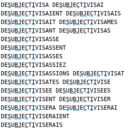
DE
S
U
BJ
E
C
T
I
VISA DE
S
U
BJ
E
C
T
I
VISAI
DE
S
U
BJ
E
C
T
I
VISAIENT DE
S
U
BJ
E
C
T
I
VISAIS
DE
S
U
BJ
E
C
T
I
VISAIT DE
S
U
BJ
E
C
T
I
VISAMES
DE
S
U
BJ
E
C
T
I
VISANT DE
S
U
BJ
E
C
T
I
VISAS
DE
S
U
BJ
E
C
T
I
VISASSE
DE
S
U
BJ
E
C
T
I
VISASSENT
DE
S
U
BJ
E
C
T
I
VISASSES
DE
S
U
BJ
E
C
T
I
VISASSIEZ
DE
S
U
BJ
E
C
T
I
VISASSIONS DE
S
U
BJ
E
C
T
I
VISAT
DE
S
U
BJ
E
C
T
I
VISATES DE
S
U
BJ
E
C
T
I
VISE
DE
S
U
BJ
E
C
T
I
VISEE DE
S
U
BJ
E
C
T
I
VISEES
DE
S
U
BJ
E
C
T
I
VISENT DE
S
U
BJ
E
C
T
I
VISER
DE
S
U
BJ
E
C
T
I
VISERA DE
S
U
BJ
E
C
T
I
VISERAI
DE
S
U
BJ
E
C
T
I
VISERAIENT
DE
S
U
BJ
E
C
T
I
VISERAIS