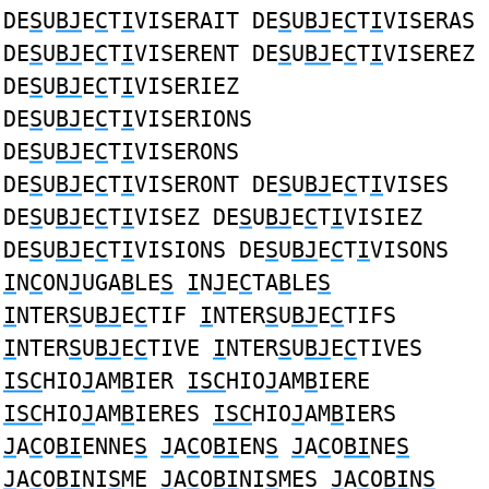
DE
S
U
BJ
E
C
T
I
VISERAIT DE
S
U
BJ
E
C
T
I
VISERAS
DE
S
U
BJ
E
C
T
I
VISERENT DE
S
U
BJ
E
C
T
I
VISEREZ
DE
S
U
BJ
E
C
T
I
VISERIEZ
DE
S
U
BJ
E
C
T
I
VISERIONS
DE
S
U
BJ
E
C
T
I
VISERONS
DE
S
U
BJ
E
C
T
I
VISERONT DE
S
U
BJ
E
C
T
I
VISES
DE
S
U
BJ
E
C
T
I
VISEZ DE
S
U
BJ
E
C
T
I
VISIEZ
DE
S
U
BJ
E
C
T
I
VISIONS DE
S
U
BJ
E
C
T
I
VISONS
I
N
C
ON
J
UGA
B
LE
S
I
N
J
E
C
TA
B
LE
S
I
NTER
S
U
BJ
E
C
TIF
I
NTER
S
U
BJ
E
C
TIFS
I
NTER
S
U
BJ
E
C
TIVE
I
NTER
S
U
BJ
E
C
TIVES
ISC
HIO
J
AM
B
IER
ISC
HIO
J
AM
B
IERE
ISC
HIO
J
AM
B
IERES
ISC
HIO
J
AM
B
IERS
J
A
C
O
BI
ENNE
S
J
A
C
O
BI
EN
S
J
A
C
O
BI
NE
S
J
A
C
O
BI
NI
S
ME
J
A
C
O
BI
NI
S
MES
J
A
C
O
BI
N
S