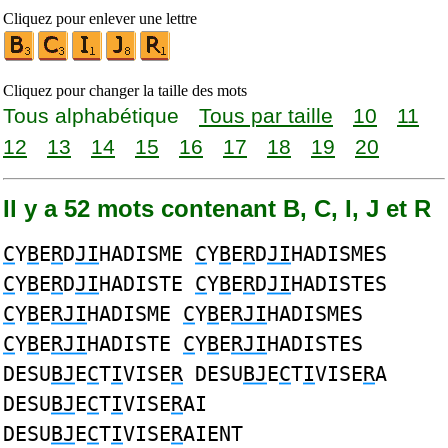
Cliquez pour enlever une lettre
Cliquez pour changer la taille des mots
Tous alphabétique
Tous par taille
10
11
12
13
14
15
16
17
18
19
20
Il y a 52 mots contenant B, C, I, J et R
C
Y
B
E
R
D
JI
HADISME
C
Y
B
E
R
D
JI
HADISMES
C
Y
B
E
R
D
JI
HADISTE
C
Y
B
E
R
D
JI
HADISTES
C
Y
B
E
RJI
HADISME
C
Y
B
E
RJI
HADISMES
C
Y
B
E
RJI
HADISTE
C
Y
B
E
RJI
HADISTES
DESU
BJ
E
C
T
I
VISE
R
DESU
BJ
E
C
T
I
VISE
R
A
DESU
BJ
E
C
T
I
VISE
R
AI
DESU
BJ
E
C
T
I
VISE
R
AIENT