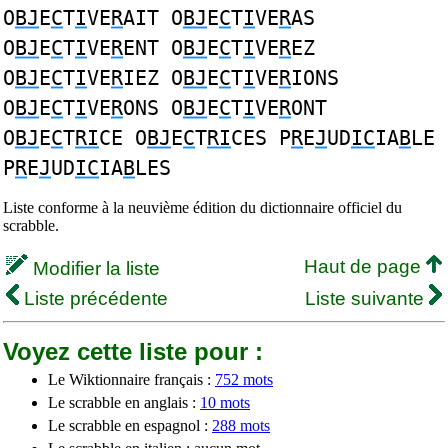
O
BJ
E
C
T
I
VE
R
AIT O
BJ
E
C
T
I
VE
R
AS
O
BJ
E
C
T
I
VE
R
ENT O
BJ
E
C
T
I
VE
R
EZ
O
BJ
E
C
T
I
VE
R
IEZ O
BJ
E
C
T
I
VE
R
IONS
O
BJ
E
C
T
I
VE
R
ONS O
BJ
E
C
T
I
VE
R
ONT
O
BJ
E
C
T
RI
CE O
BJ
E
C
T
RI
CES P
R
E
J
UD
IC
IA
B
LE
P
R
E
J
UD
IC
IA
B
LES
Liste conforme à la neuvième édition du dictionnaire officiel du
scrabble.
Haut de page
Modifier la liste
Liste précédente
Liste suivante
Voyez cette liste pour :
Le Wiktionnaire français :
752 mots
Le scrabble en anglais :
10 mots
Le scrabble en espagnol :
288 mots