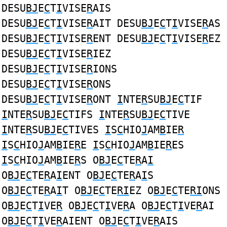
DESU
BJ
E
C
T
I
VISE
R
AIS
DESU
BJ
E
C
T
I
VISE
R
AIT DESU
BJ
E
C
T
I
VISE
R
AS
DESU
BJ
E
C
T
I
VISE
R
ENT DESU
BJ
E
C
T
I
VISE
R
EZ
DESU
BJ
E
C
T
I
VISE
R
IEZ
DESU
BJ
E
C
T
I
VISE
R
IONS
DESU
BJ
E
C
T
I
VISE
R
ONS
DESU
BJ
E
C
T
I
VISE
R
ONT
I
NTE
R
SU
BJ
E
C
TIF
I
NTE
R
SU
BJ
E
C
TIFS
I
NTE
R
SU
BJ
E
C
TIVE
I
NTE
R
SU
BJ
E
C
TIVES
I
S
C
HIO
J
AM
B
IE
R
I
S
C
HIO
J
AM
B
IE
R
E
I
S
C
HIO
J
AM
B
IE
R
ES
I
S
C
HIO
J
AM
B
IE
R
S O
BJ
E
C
TE
R
A
I
O
BJ
E
C
TE
R
A
I
ENT O
BJ
E
C
TE
R
A
I
S
O
BJ
E
C
TE
R
A
I
T O
BJ
E
C
TE
RI
EZ O
BJ
E
C
TE
RI
ONS
O
BJ
E
C
T
I
VE
R
O
BJ
E
C
T
I
VE
R
A O
BJ
E
C
T
I
VE
R
AI
O
BJ
E
C
T
I
VE
R
AIENT O
BJ
E
C
T
I
VE
R
AIS