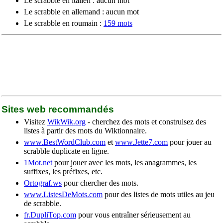
Le scrabble en italien : aucun mot
Le scrabble en allemand : aucun mot
Le scrabble en roumain :
159 mots
Sites web recommandés
Visitez
WikWik.org
- cherchez des mots et construisez des
listes à partir des mots du Wiktionnaire.
www.BestWordClub.com
et
www.Jette7.com
pour jouer au
scrabble duplicate en ligne.
1Mot.net
pour jouer avec les mots, les anagrammes, les
suffixes, les préfixes, etc.
Ortograf.ws
pour chercher des mots.
www.ListesDeMots.com
pour des listes de mots utiles au jeu
de scrabble.
fr.DupliTop.com
pour vous entraîner sérieusement au