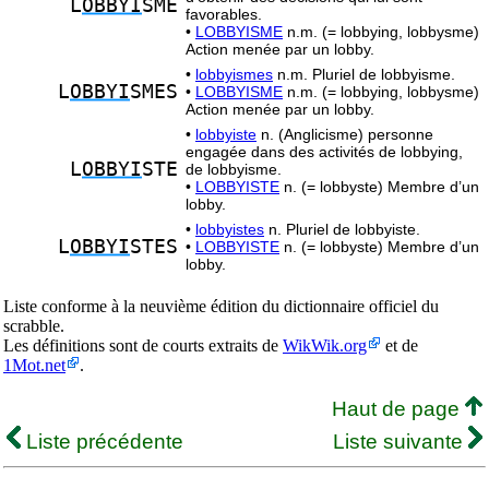
L
OBBYI
SME
favorables.
•
LOBBYISME
n.m. (= lobbying, lobbysme)
Action menée par un lobby.
•
lobbyismes
n.m. Pluriel de lobbyisme.
L
OBBYI
SMES
•
LOBBYISME
n.m. (= lobbying, lobbysme)
Action menée par un lobby.
•
lobbyiste
n. (Anglicisme) personne
engagée dans des activités de lobbying,
L
OBBYI
STE
de lobbyisme.
•
LOBBYISTE
n. (= lobbyste) Membre d’un
lobby.
•
lobbyistes
n. Pluriel de lobbyiste.
L
OBBYI
STES
•
LOBBYISTE
n. (= lobbyste) Membre d’un
lobby.
Liste conforme à la neuvième édition du dictionnaire officiel du
scrabble.
Les définitions sont de courts extraits de
WikWik.org
et de
1Mot.net
.
Haut de page
Liste précédente
Liste suivante