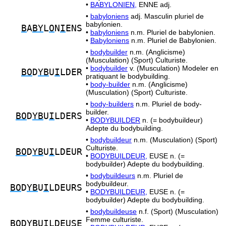
•
BABYLONIEN,
ENNE adj.
•
babyloniens
adj. Masculin pluriel de
babylonien.
B
A
BY
L
O
N
I
ENS
•
babyloniens
n.m. Pluriel de babylonien.
•
Babyloniens
n.m. Pluriel de Babylonien.
•
bodybuilder
n.m. (Anglicisme)
(Musculation) (Sport) Culturiste.
•
bodybuilder
v. (Musculation) Modeler en
BO
D
YB
U
I
LDER
pratiquant le bodybuilding.
•
body-builder
n.m. (Anglicisme)
(Musculation) (Sport) Culturiste.
•
body-builders
n.m. Pluriel de body-
builder.
BO
D
YB
U
I
LDERS
•
BODYBUILDER
n. (= bodybuildeur)
Adepte du bodybuilding.
•
bodybuildeur
n.m. (Musculation) (Sport)
Culturiste.
BO
D
YB
U
I
LDEUR
•
BODYBUILDEUR,
EUSE n. (=
bodybuilder) Adepte du bodybuilding.
•
bodybuildeurs
n.m. Pluriel de
bodybuildeur.
BO
D
YB
U
I
LDEURS
•
BODYBUILDEUR,
EUSE n. (=
bodybuilder) Adepte du bodybuilding.
•
bodybuildeuse
n.f. (Sport) (Musculation)
Femme culturiste.
BO
D
YB
U
I
LDEUSE