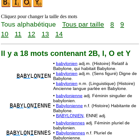
Cliquez pour changer la taille des mots
Tous alphabétique
Tous par taille
8
9
10
11
12
13
14
Il y a 18 mots contenant 2B, I, O et Y
•
babylonien
adj.m. (Histoire) Relatif à
Babylone, qui habitait Babylone.
•
babylonien
adj.m. (Sens figuré) Digne de
B
A
BY
L
O
N
I
EN
Babylone.
•
babylonien
n.m. (Linguistique) (Histoire)
Ancienne langue parlée en Babylone.
•
babylonienne
adj. Féminin singulier de
babylonien.
B
A
BY
L
O
N
I
ENNE
•
Babylonienne
n.f. (Histoire) Habitante de
Babylone.
•
BABYLONIEN,
ENNE adj.
•
babyloniennes
adj. Féminin pluriel de
babylonien.
B
A
BY
L
O
N
I
ENNES
•
Babyloniennes
n.f. Pluriel de
Babylonienne.