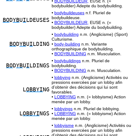
•
BODYBUILDEUR,
EUSE n. (=
bodybuilder) Adepte du bodybuilding.
•
bodybuildeuses
n.f. Pluriel de
bodybuildeuse.
BO
D
YB
U
I
LDEUSES
•
BODYBUILDEUR,
EUSE n. (=
bodybuilder) Adepte du bodybuilding.
•
bodybuilding
n.m. (Anglicisme) (Sport)
Culturisme.
BO
D
YB
U
I
LDING
•
body-building
n.m. Variante
orthographique de bodybuilding.
•
BODYBUILDING
n.m. Musculation.
•
bodybuildings
n.m. Pluriel de
BO
D
YB
U
I
LDINGS
bodybuilding.
•
BODYBUILDING
n.m. Musculation.
•
lobbying
n.m. (Anglicisme) Activités ou
pressions exercées par un lobby afin
d’obtenir des décisions qui lui sont
L
OBBYI
NG
favorables.
•
LOBBYING
n.m. (= lobbyisme) Action
menée par un lobby.
•
lobbyings
n.m. Pluriel de lobbying.
L
OBBYI
NGS
•
LOBBYING
n.m. (= lobbyisme) Action
menée par un lobby.
•
lobbyisme
n.m. (Anglicisme) Activités ou
pressions exercées par un lobby afin
d’obtenir des décisions qui lui sont