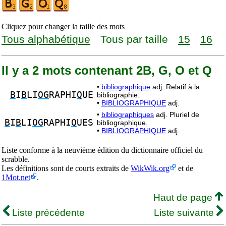
Cliquez pour changer la taille des mots
Tous alphabétique
Tous par taille
15
16
Il y a 2 mots contenant 2B, G, O et Q
•
bibliographique
adj. Relatif à la
B
I
B
LI
OG
RAPHI
Q
UE
bibliographie.
•
BIBLIOGRAPHIQUE
adj.
•
bibliographiques
adj. Pluriel de
B
I
B
LI
OG
RAPHI
Q
UES
bibliographique.
•
BIBLIOGRAPHIQUE
adj.
Liste conforme à la neuvième édition du dictionnaire officiel du
scrabble.
Les définitions sont de courts extraits de
WikWik.org
et de
1Mot.net
.
Haut de page
Liste précédente
Liste suivante