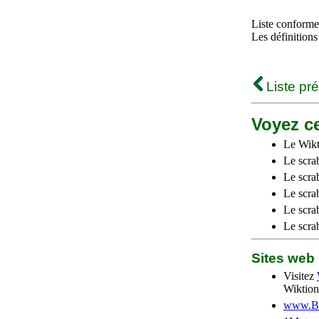
Liste conforme 
Les définitions
Liste pr
Voyez ce
Le Wikt
Le scra
Le scra
Le scrab
Le scra
Le scra
Sites we
Visitez
Wiktion
www.Be