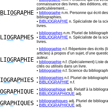
connaissance des livres, des éditions, etc.
particulièrement…
B
LI
OG
RA
P
HE
•
bibliographe
n.m. Personne qui écrit des
bibliographies.
•
BIBLIOGRAPHE
n. Spécialiste de la sc
livres.
•
bibliographes
n.m. Pluriel de bibliograph
LI
OG
RA
P
HES
•
BIBLIOGRAPHE
n. Spécialiste de la sc
livres.
•
bibliographie
n.f. Répertoire des écrits (l
articles) à propos d’un sujet, d’une questi
auteur.
LI
OG
RA
P
HIE
•
bibliographie
n.f. (Spécialement) Liste 
cités ou utilisés dans un livre.
•
bibliographie
n.f. Science du bibliograph
•
bibliographies
n.f. Pluriel de bibliographi
I
OG
RA
P
HIES
•
BIBLIOGRAPHIE
n.f.
•
bibliographique
adj. Relatif à la bibliogr
OG
RA
P
HIQUE
•
BIBLIOGRAPHIQUE
adj.
•
bibliographiques
adj. Pluriel de bibliogr
G
RA
P
HIQUES
•
BIBLIOGRAPHIQUE
adj.