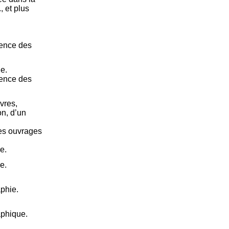
, et plus
ience des
e.
ience des
ivres,
on, d’un
des ouvrages
e.
e.
aphie.
aphique.