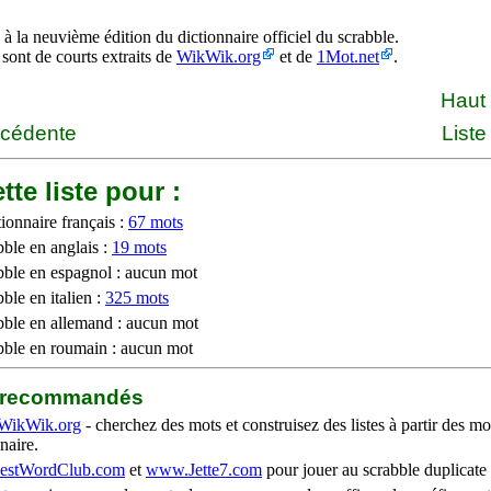
à la neuvième édition du dictionnaire officiel du scrabble.
 sont de courts extraits de
WikWik.org
et de
1Mot.net
.
Haut
écédente
Liste
tte liste pour :
ionnaire français :
67 mots
bble en anglais :
19 mots
bble en espagnol : aucun mot
ble en italien :
325 mots
bble en allemand : aucun mot
bble en roumain : aucun mot
b recommandés
WikWik.org
- cherchez des mots et construisez des listes à partir des mo
naire.
stWordClub.com
et
www.Jette7.com
pour jouer au scrabble duplicate 