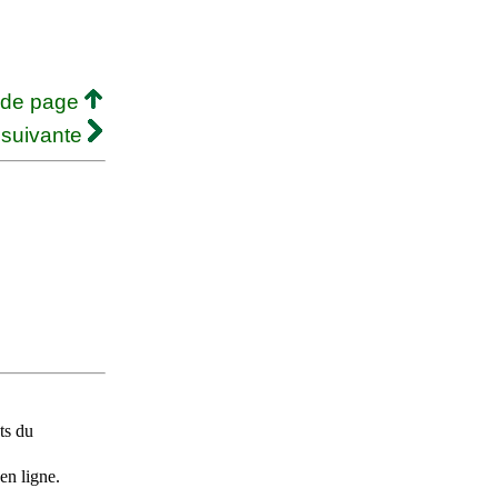
 de page
 suivante
ts du
en ligne.