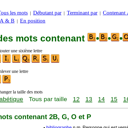
Tous les mots
Débutant par
Terminant par
Contenant
|
|
|
 A & B
En position
|
 des mots contenant
•
•
•
outer une sixième lettre
lever une lettre
anger la taille des mots
abétique
Tous par taille
12
13
14
15
1
 mots contenant 2B, G, O et P
•
bibliographe
n.m. Personne qui est vers