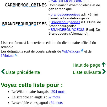
•
CARBHÉMOGLOBINE
n.f.
CAR
B
HEM
OG
L
OB
INES
Combinaison d’hémoglobine et de
gaz carbonique.
•
brandebourgeoises
adj. Féminin
pluriel de brandebourgeois.
•
Brandebourgeoises
n.f. Pluriel de
B
RANDE
BO
UR
G
E
O
ISES
Brandebourgeoise.
•
BRANDEBOURGEOIS,
E adj. De
Brandebourg (Allemagne).
Liste conforme à la neuvième édition du dictionnaire officiel du
scrabble.
Les définitions sont de courts extraits de
WikWik.org
et de
1Mot.net
.
Haut de page
Liste précédente
Liste suivante
Voyez cette liste pour :
Le Wiktionnaire français :
294 mots
Le scrabble en anglais :
52 mots
Le scrabble en espagnol :
64 mots