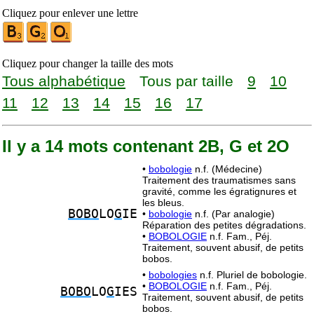
Cliquez pour enlever une lettre
Cliquez pour changer la taille des mots
Tous alphabétique
Tous par taille
9
10
11
12
13
14
15
16
17
Il y a 14 mots contenant 2B, G et 2O
•
bobologie
n.f. (Médecine)
Traitement des traumatismes sans
gravité, comme les égratignures et
les bleus.
BOBO
LO
G
IE
•
bobologie
n.f. (Par analogie)
Réparation des petites dégradations.
•
BOBOLOGIE
n.f. Fam., Péj.
Traitement, souvent abusif, de petits
bobos.
•
bobologies
n.f. Pluriel de bobologie.
•
BOBOLOGIE
n.f. Fam., Péj.
BOBO
LO
G
IES
Traitement, souvent abusif, de petits
bobos.