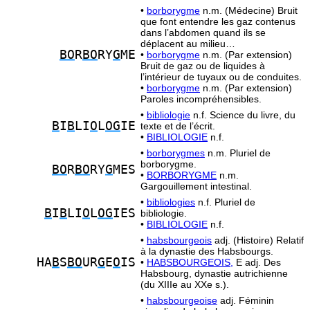
•
borborygme
n.m. (Médecine) Bruit
que font entendre les gaz contenus
dans l’abdomen quand ils se
déplacent au milieu…
BO
R
BO
RY
G
ME
•
borborygme
n.m. (Par extension)
Bruit de gaz ou de liquides à
l’intérieur de tuyaux ou de conduites.
•
borborygme
n.m. (Par extension)
Paroles incompréhensibles.
•
bibliologie
n.f. Science du livre, du
B
I
B
LI
O
L
OG
IE
texte et de l’écrit.
•
BIBLIOLOGIE
n.f.
•
borborygmes
n.m. Pluriel de
borborygme.
BO
R
BO
RY
G
MES
•
BORBORYGME
n.m.
Gargouillement intestinal.
•
bibliologies
n.f. Pluriel de
B
I
B
LI
O
L
OG
IES
bibliologie.
•
BIBLIOLOGIE
n.f.
•
habsbourgeois
adj. (Histoire) Relatif
à la dynastie des Habsbourgs.
HA
B
S
BO
UR
G
E
O
IS
•
HABSBOURGEOIS,
E adj. Des
Habsbourg, dynastie autrichienne
(du XIIIe au XXe s.).
•
habsbourgeoise
adj. Féminin