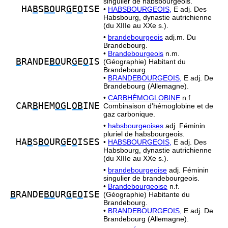
singulier de habsbourgeois.
HA
B
S
BO
UR
G
E
O
ISE
•
HABSBOURGEOIS,
E adj. Des
Habsbourg, dynastie autrichienne
(du XIIIe au XXe s.).
•
brandebourgeois
adj.m. Du
Brandebourg.
•
Brandebourgeois
n.m.
B
RANDE
BO
UR
G
E
O
IS
(Géographie) Habitant du
Brandebourg.
•
BRANDEBOURGEOIS,
E adj. De
Brandebourg (Allemagne).
•
CARBHÉMOGLOBINE
n.f.
CAR
B
HEM
OG
L
OB
INE
Combinaison d’hémoglobine et de
gaz carbonique.
•
habsbourgeoises
adj. Féminin
pluriel de habsbourgeois.
HA
B
S
BO
UR
G
E
O
ISES
•
HABSBOURGEOIS,
E adj. Des
Habsbourg, dynastie autrichienne
(du XIIIe au XXe s.).
•
brandebourgeoise
adj. Féminin
singulier de brandebourgeois.
•
Brandebourgeoise
n.f.
B
RANDE
BO
UR
G
E
O
ISE
(Géographie) Habitante du
Brandebourg.
•
BRANDEBOURGEOIS,
E adj. De
Brandebourg (Allemagne).