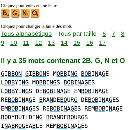
Cliquez pour enlever une lettre
Cliquez pour changer la taille des mots
Tous alphabétique
Tous par taille
6
7
8
9
10
11
12
13
14
15
16
17
Il y a 35 mots contenant 2B, G, N et O
G
I
BBON
G
I
BBON
S M
OBB
I
NG
BOB
I
N
A
G
E
L
OBB
YI
NG
M
OBB
I
NG
S
BOB
I
N
A
G
ES
L
OBB
YI
NG
S DE
BOB
I
N
A
G
E EM
BOB
I
N
A
G
E
RE
BOB
I
N
A
G
E
B
RA
N
DE
BO
UR
G
DE
BOB
I
N
A
G
ES
EM
BOB
I
N
A
G
ES RE
BOB
I
N
A
G
ES REM
BOB
I
N
A
G
E
BO
DY
B
UILDI
NG
B
RA
N
DE
BO
UR
G
S
I
N
A
B
R
OG
EA
B
LE REM
BOB
I
N
A
G
ES