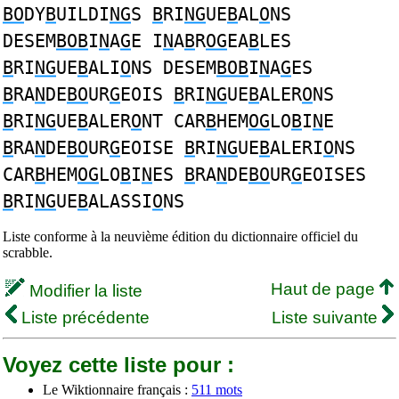
BO
DY
B
UILDI
NG
S
B
RI
NG
UE
B
AL
O
NS
DESEM
BOB
I
N
A
G
E I
N
A
B
R
OG
EA
B
LES
B
RI
NG
UE
B
ALI
O
NS DESEM
BOB
I
N
A
G
ES
B
RA
N
DE
BO
UR
G
EOIS
B
RI
NG
UE
B
ALER
O
NS
B
RI
NG
UE
B
ALER
O
NT CAR
B
HEM
OG
LO
B
I
N
E
B
RA
N
DE
BO
UR
G
EOISE
B
RI
NG
UE
B
ALERI
O
NS
CAR
B
HEM
OG
LO
B
I
N
ES
B
RA
N
DE
BO
UR
G
EOISES
B
RI
NG
UE
B
ALASSI
O
NS
Liste conforme à la neuvième édition du dictionnaire officiel du
scrabble.
Haut de page
Modifier la liste
Liste précédente
Liste suivante
Voyez cette liste pour :
Le Wiktionnaire français :
511 mots