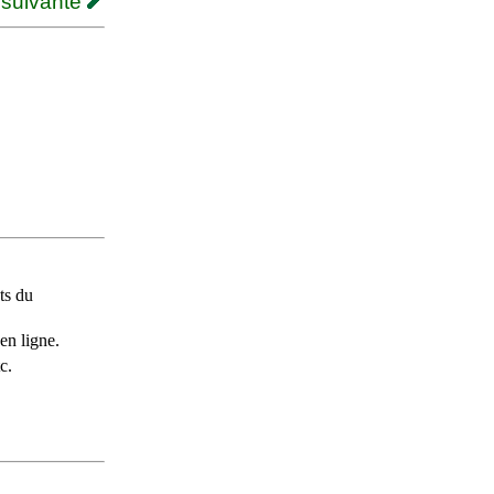
 suivante
ts du
en ligne.
c.