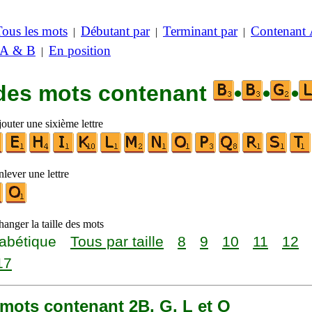
Tous les mots
Débutant par
Terminant par
Contenant
|
|
|
 A & B
En position
|
 des mots contenant
•
•
•
outer une sixième lettre
lever une lettre
anger la taille des mots
abétique
Tous par taille
8
9
10
11
12
17
6 mots contenant 2B, G, L et O