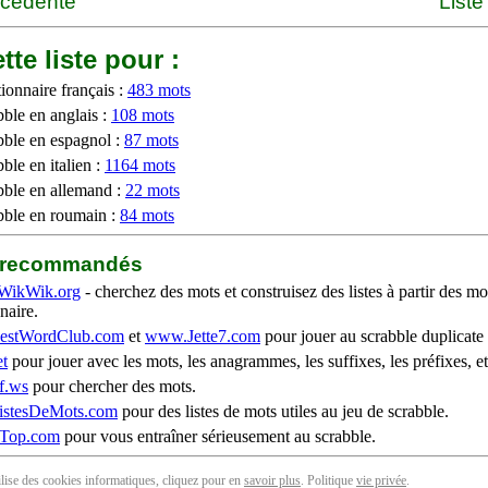
écédente
Liste
tte liste pour :
ionnaire français :
483 mots
bble en anglais :
108 mots
bble en espagnol :
87 mots
ble en italien :
1164 mots
bble en allemand :
22 mots
bble en roumain :
84 mots
b recommandés
WikWik.org
- cherchez des mots et construisez des listes à partir des mo
naire.
stWordClub.com
et
www.Jette7.com
pour jouer au scrabble duplicate 
t
pour jouer avec les mots, les anagrammes, les suffixes, les préfixes, et
f.ws
pour chercher des mots.
stesDeMots.com
pour des listes de mots utiles au jeu de scrabble.
iTop.com
pour vous entraîner sérieusement au scrabble.
tilise des cookies informatiques, cliquez pour en
savoir plus
. Politique
vie privée
.