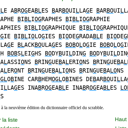
BL
E A
B
R
OG
EA
BL
ES
B
AR
BO
UI
L
LA
G
E
B
AR
BO
UI
L
L
RAPHE
B
I
BL
I
OG
RAPHES
B
I
BL
I
OG
RAPHIE
RAPHIES
B
I
BL
I
OG
RAPHIQUE
B
I
BL
I
OG
RAPHIQU
O
G
IE
B
I
BL
I
O
LO
G
IES
B
I
O
DE
G
RADA
BL
E
B
I
O
DE
G
ULA
G
E
BL
ACK
BO
ULA
G
ES
BOB
O
L
O
G
IE
BOB
O
L
O
G
I
G
H
BOB
S
L
EI
G
HS
BO
DY
B
UI
L
DIN
G
BO
DY
B
UI
L
DIN
B
A
L
ASSI
O
NS
B
RIN
G
UE
B
A
L
ERI
O
NS
B
RIN
G
UE
B
A
L
B
A
L
ER
O
NT
B
RIN
G
UE
B
A
L
I
O
NS
B
RIN
G
UE
B
A
LO
NS
OGL
O
B
INE CAR
B
HEM
OGL
O
B
INES DE
B
AR
BO
UI
L
LA
UI
L
LA
G
ES INA
B
R
OG
EA
BL
E INA
B
R
OG
EA
BL
ES
LO
G
S
à la neuvième édition du dictionnaire officiel du scrabble.
Haut
la liste