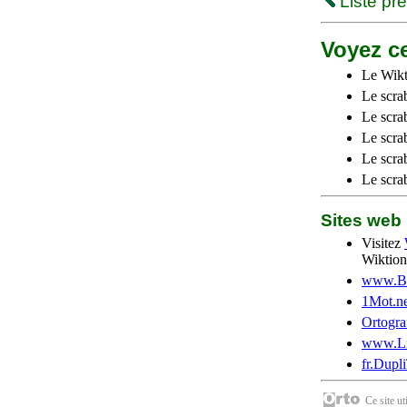
Liste pr
Voyez ce
Le Wikt
Le scra
Le scra
Le scrab
Le scra
Le scra
Sites we
Visitez
Wiktion
www.Be
1Mot.ne
Ortogra
www.Li
fr.Dupl
Ce site u