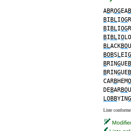
A
B
R
OG
EA
B
I
BL
I
OG
B
I
BL
I
OG
B
I
BL
I
O
L
BL
ACK
BO
BOB
S
L
EI
B
RIN
G
UE
B
RIN
G
UE
CAR
B
HEM
DE
B
AR
BO
LOBB
YIN
Liste conforme 
Modifier 