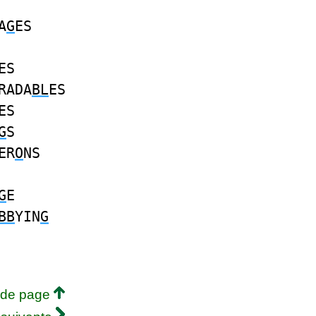
A
G
ES
ES
RADA
BL
ES
ES
G
S
ER
O
NS
G
E
BB
YIN
G
 de page