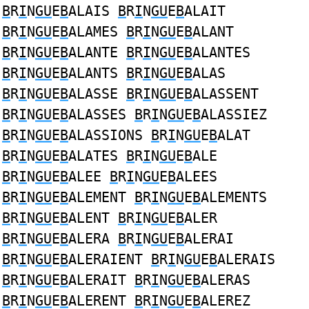
B
R
I
N
GU
E
B
ALAIS
B
R
I
N
GU
E
B
ALAIT
B
R
I
N
GU
E
B
ALAMES
B
R
I
N
GU
E
B
ALANT
B
R
I
N
GU
E
B
ALANTE
B
R
I
N
GU
E
B
ALANTES
B
R
I
N
GU
E
B
ALANTS
B
R
I
N
GU
E
B
ALAS
B
R
I
N
GU
E
B
ALASSE
B
R
I
N
GU
E
B
ALASSENT
B
R
I
N
GU
E
B
ALASSES
B
R
I
N
GU
E
B
ALASSIEZ
B
R
I
N
GU
E
B
ALASSIONS
B
R
I
N
GU
E
B
ALAT
B
R
I
N
GU
E
B
ALATES
B
R
I
N
GU
E
B
ALE
B
R
I
N
GU
E
B
ALEE
B
R
I
N
GU
E
B
ALEES
B
R
I
N
GU
E
B
ALEMENT
B
R
I
N
GU
E
B
ALEMENTS
B
R
I
N
GU
E
B
ALENT
B
R
I
N
GU
E
B
ALER
B
R
I
N
GU
E
B
ALERA
B
R
I
N
GU
E
B
ALERAI
B
R
I
N
GU
E
B
ALERAIENT
B
R
I
N
GU
E
B
ALERAIS
B
R
I
N
GU
E
B
ALERAIT
B
R
I
N
GU
E
B
ALERAS
B
R
I
N
GU
E
B
ALERENT
B
R
I
N
GU
E
B
ALEREZ