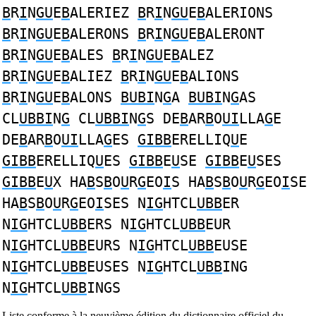
B
R
I
N
GU
E
B
ALERIEZ
B
R
I
N
GU
E
B
ALERIONS
B
R
I
N
GU
E
B
ALERONS
B
R
I
N
GU
E
B
ALERONT
B
R
I
N
GU
E
B
ALES
B
R
I
N
GU
E
B
ALEZ
B
R
I
N
GU
E
B
ALIEZ
B
R
I
N
GU
E
B
ALIONS
B
R
I
N
GU
E
B
ALONS
BUBI
N
G
A
BUBI
N
G
AS
CL
UBBI
N
G
CL
UBBI
N
G
S DE
B
AR
B
O
UI
LLA
G
E
DE
B
AR
B
O
UI
LLA
G
ES
GIBB
ERELLIQ
U
E
GIBB
ERELLIQ
U
ES
GIBB
E
U
SE
GIBB
E
U
SES
GIBB
E
U
X HA
B
S
B
O
U
R
G
EO
I
S HA
B
S
B
O
U
R
G
EO
I
SE
HA
B
S
B
O
U
R
G
EO
I
SES N
IG
HTCL
UBB
ER
N
IG
HTCL
UBB
ERS N
IG
HTCL
UBB
EUR
N
IG
HTCL
UBB
EURS N
IG
HTCL
UBB
EUSE
N
IG
HTCL
UBB
EUSES N
IG
HTCL
UBB
ING
N
IG
HTCL
UBB
INGS
Liste conforme à la neuvième édition du dictionnaire officiel du