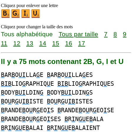
Cliquez pour enlever une lettre
Cliquez pour changer la taille des mots
Tous alphabétique
Tous par taille
7
8
9
11
12
13
14
15
16
17
Il y a 75 mots contenant 2B, G, I et U
B
AR
B
O
UI
LLA
G
E
B
AR
B
O
UI
LLA
G
ES
BIB
LIO
G
RAPHIQ
U
E
BIB
LIO
G
RAPHIQ
U
ES
B
ODY
BUI
LDIN
G
B
ODY
BUI
LDIN
G
S
B
O
U
R
G
U
IB
ISTE
B
O
U
R
G
U
IB
ISTES
B
RANDE
B
O
U
R
G
EO
I
S
B
RANDE
B
O
U
R
G
EO
I
SE
B
RANDE
B
O
U
R
G
EO
I
SES
B
R
I
N
GU
E
B
ALA
B
R
I
N
GU
E
B
ALAI
B
R
I
N
GU
E
B
ALAIENT