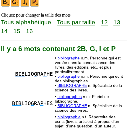
Cliquez pour changer la taille des mots
Tous alphabétique
Tous par taille
12
13
14
15
16
Il y a 6 mots contenant 2B, G, I et P
•
bibliographe
n.m. Personne qui est
versée dans la connaissance des
livres, des éditions, etc., et plus
particulièrement…
BIB
LIO
G
RA
P
HE
•
bibliographe
n.m. Personne qui écrit
des bibliographies.
•
BIBLIOGRAPHE
n. Spécialiste de la
science des livres.
•
bibliographes
n.m. Pluriel de
bibliographe.
BIB
LIO
G
RA
P
HES
•
BIBLIOGRAPHE
n. Spécialiste de la
science des livres.
•
bibliographie
n.f. Répertoire des
écrits (livres, articles) à propos d’un
sujet, d’une question, d’un auteur.