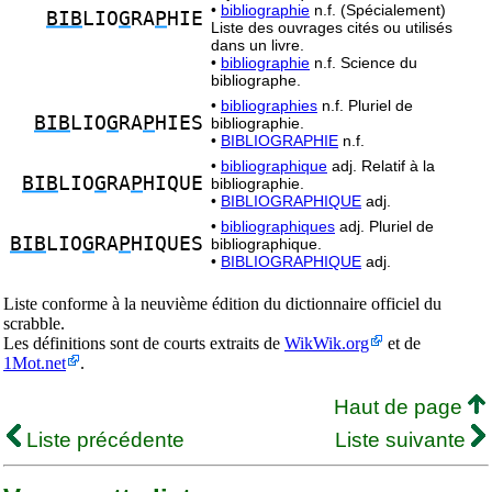
•
bibliographie
n.f. (Spécialement)
BIB
LIO
G
RA
P
HIE
Liste des ouvrages cités ou utilisés
dans un livre.
•
bibliographie
n.f. Science du
bibliographe.
•
bibliographies
n.f. Pluriel de
BIB
LIO
G
RA
P
HIES
bibliographie.
•
BIBLIOGRAPHIE
n.f.
•
bibliographique
adj. Relatif à la
BIB
LIO
G
RA
P
HIQUE
bibliographie.
•
BIBLIOGRAPHIQUE
adj.
•
bibliographiques
adj. Pluriel de
BIB
LIO
G
RA
P
HIQUES
bibliographique.
•
BIBLIOGRAPHIQUE
adj.
Liste conforme à la neuvième édition du dictionnaire officiel du
scrabble.
Les définitions sont de courts extraits de
WikWik.org
et de
1Mot.net
.
Haut de page
Liste précédente
Liste suivante