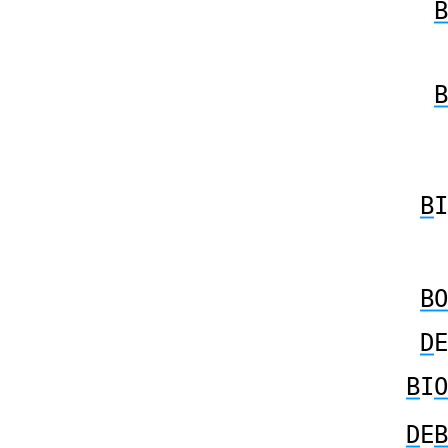
B
B
B
I
BO
D
E
B
I
O
D
E
B