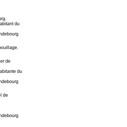
rg.
abitant du
andebourg
ouillage.
ier de
abitante du
andebourg
l de
andebourg