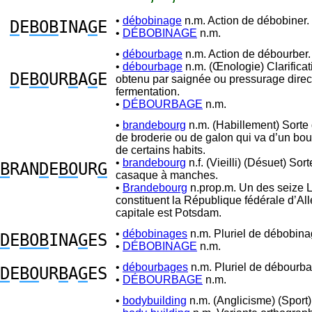
•
débobinage
n.m. Action de débobiner.
D
E
BOB
INA
G
E
•
DÉBOBINAGE
n.m.
•
débourbage
n.m. Action de débourber.
•
débourbage
n.m. (Œnologie) Clarifica
D
E
BO
UR
B
A
G
E
obtenu par saignée ou pressurage direct
fermentation.
•
DÉBOURBAGE
n.m.
•
brandebourg
n.m. (Habillement) Sorte
de broderie ou de galon qui va d’un bout
de certains habits.
•
brandebourg
n.f. (Vieilli) (Désuet) Sor
B
RAN
D
E
BO
UR
G
casaque à manches.
•
Brandebourg
n.prop.m. Un des seize 
constituent la République fédérale d’A
capitale est Potsdam.
•
débobinages
n.m. Pluriel de débobina
D
E
BOB
INA
G
ES
•
DÉBOBINAGE
n.m.
•
débourbages
n.m. Pluriel de débourba
D
E
BO
UR
B
A
G
ES
•
DÉBOURBAGE
n.m.
•
bodybuilding
n.m. (Anglicisme) (Sport)