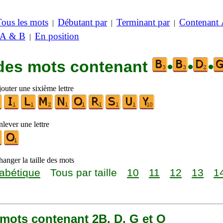
Tous les mots
Débutant par
Terminant par
Contenant
|
|
|
 A & B
En position
|
 des mots contenant
•
•
•
outer une sixième lettre
lever une lettre
anger la taille des mots
abétique
Tous par taille
10
11
12
13
1
7 mots contenant 2B, D, G et O