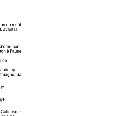
tion du moût
, avant la
 d’ornement
on à l’autre
te de
Länder qui
llemagne. Sa
ge.
ge.
 Culturisme.