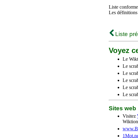
Liste conforme 
Les définitions
Liste pr
Voyez ce
Le Wikt
Le scra
Le scra
Le scrab
Le scra
Le scra
Sites we
Visitez
Wiktion
www.Be
1Mot.ne