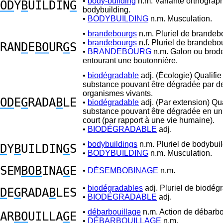
•
body-building
n.m. Variante orthograp
OD
Y
B
UILDIN
G
bodybuilding.
•
BODYBUILDING
n.m. Musculation.
•
brandebourgs
n.m. Pluriel de brandeb
•
brandebourgs
n.f. Pluriel de brandebo
RAN
D
E
BO
UR
G
S
•
BRANDEBOURG
n.m. Galon ou brode
entourant une boutonnière.
•
biodégradable
adj. (Écologie) Qualifie
substance pouvant être dégradée par d
organismes vivants.
OD
E
G
RADA
B
LE
•
biodégradable
adj. (Par extension) Qua
substance pouvant être dégradée en u
court (par rapport à une vie humaine).
•
BIODÉGRADABLE
adj.
•
bodybuildings
n.m. Pluriel de bodybuil
D
Y
B
UILDIN
G
S
•
BODYBUILDING
n.m. Musculation.
SEM
BOB
INA
G
E
•
DÉSEMBOBINAGE
n.m.
•
biodégradables
adj. Pluriel de biodég
D
E
G
RADA
B
LES
•
BIODÉGRADABLE
adj.
•
débarbouillage
n.m. Action de débarbou
AR
BO
UILLA
G
E
•
DÉBARBOUILLAGE
n.m.