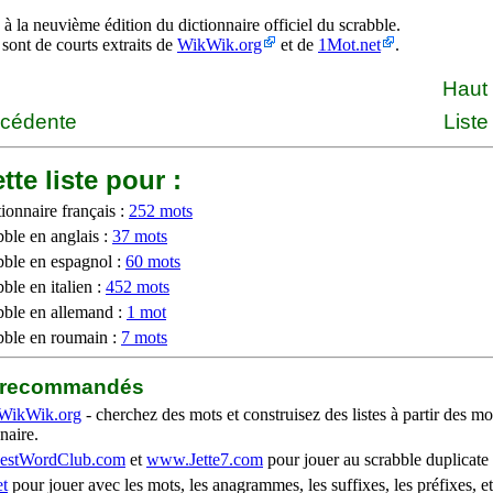
à la neuvième édition du dictionnaire officiel du scrabble.
 sont de courts extraits de
WikWik.org
et de
1Mot.net
.
Haut
écédente
Liste
tte liste pour :
ionnaire français :
252 mots
bble en anglais :
37 mots
bble en espagnol :
60 mots
ble en italien :
452 mots
bble en allemand :
1 mot
bble en roumain :
7 mots
b recommandés
WikWik.org
- cherchez des mots et construisez des listes à partir des mo
naire.
stWordClub.com
et
www.Jette7.com
pour jouer au scrabble duplicate 
t
pour jouer avec les mots, les anagrammes, les suffixes, les préfixes, et