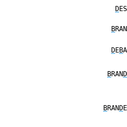
D
ES
B
RAN
D
E
B
A
B
RAN
D
B
RAN
D
E