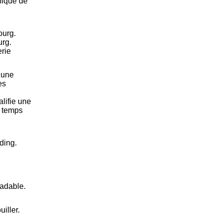
hique de
ourg.
urg.
rie
 une
es
lifie une
n temps
ding.
radable.
iller.