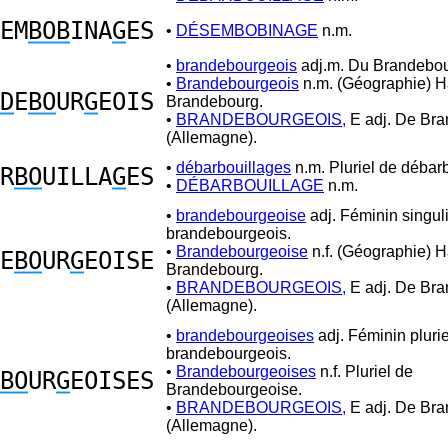
EM
BOB
INA
G
ES
•
DÉSEMBOBINAGE
n.m.
•
brandebourgeois
adj.m. Du Brandebou
•
Brandebourgeois
n.m. (Géographie) H
D
E
BO
UR
G
EOIS
Brandebourg.
•
BRANDEBOURGEOIS,
E adj. De Br
(Allemagne).
•
débarbouillages
n.m. Pluriel de débarb
R
BO
UILLA
G
ES
•
DÉBARBOUILLAGE
n.m.
•
brandebourgeoise
adj. Féminin singul
brandebourgeois.
•
Brandebourgeoise
n.f. (Géographie) H
E
BO
UR
G
EOISE
Brandebourg.
•
BRANDEBOURGEOIS,
E adj. De Br
(Allemagne).
•
brandebourgeoises
adj. Féminin plurie
brandebourgeois.
•
Brandebourgeoises
n.f. Pluriel de
BO
UR
G
EOISES
Brandebourgeoise.
•
BRANDEBOURGEOIS,
E adj. De Br
(Allemagne).