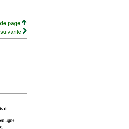
 de page
 suivante
ts du
en ligne.
c.