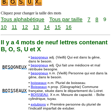
Cliquez pour changer la taille des mots
Tous alphabétique
Tous par taille
7
8
9
10
11
12
13
14
15
16
Il y a 4 mots de neuf lettres contenant
B, O, S, U et X
•
besogneux
adj. (Vieilli) Qui est dans la gêne,
dans le besoin.
•
besogneux
adj. Qui fait une médiocre et mal
B
E
SO
GNE
UX
rétribuée besogne.
•
besogneux
n.m. (Vieilli) Personne qui est dans la
gêne, dans le besoin.
•
boisseaux
n.m. Pluriel de boisseau.
•
Boisseaux
n.prop. (Géographie) Commune
BO
I
S
SEA
UX
française, située dans le département du Loiret.
•
BOISSEAU,
X n.m. Mesure de capacité. - Boîte
cylindrique, tuyau.
•
extubions
v. Première personne du pluriel de
l’indicatif imparfait de extuber.