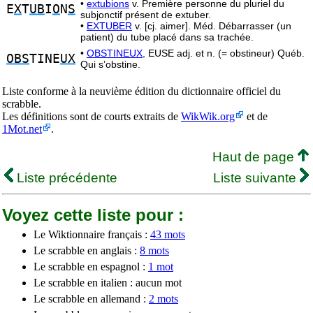
•
extubions
v. Première personne du pluriel du
E
X
T
UB
I
O
N
S
subjonctif présent de extuber.
•
EXTUBER
v. [cj. aimer]. Méd. Débarrasser (un
patient) du tube placé dans sa trachée.
•
OBSTINEUX,
EUSE adj. et n. (= obstineur) Québ.
OBS
TINE
UX
Qui s’obstine.
Liste conforme à la neuvième édition du dictionnaire officiel du
scrabble.
Les définitions sont de courts extraits de
WikWik.org
et de
1Mot.net
.
Haut de page
Liste précédente
Liste suivante
Voyez cette liste pour :
Le Wiktionnaire français :
43 mots
Le scrabble en anglais :
8 mots
Le scrabble en espagnol :
1 mot
Le scrabble en italien : aucun mot
Le scrabble en allemand :
2 mots