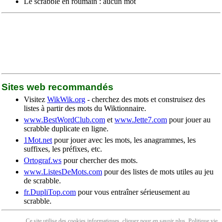
Le scrabble en roumain : aucun mot
Sites web recommandés
Visitez
WikWik.org
- cherchez des mots et construisez des
listes à partir des mots du Wiktionnaire.
www.BestWordClub.com
et
www.Jette7.com
pour jouer au
scrabble duplicate en ligne.
1Mot.net
pour jouer avec les mots, les anagrammes, les
suffixes, les préfixes, etc.
Ortograf.ws
pour chercher des mots.
www.ListesDeMots.com
pour des listes de mots utiles au jeu
de scrabble.
fr.DupliTop.com
pour vous entraîner sérieusement au
scrabble.
Ce site utilise des cookies informatiques, cliquez pour en
savoir plus
. Politique
vie